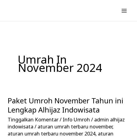
Lewati
ke
konten
Umrah In
November 2024
Paket Umroh November Tahun ini
Paket
Umroh
Lengkap Alhijaz Indowisata
November
Tinggalkan Komentar
/
Info Umroh
/
admin alhijaz
Tahun
indowisata
/
aturan umrah terbaru november
,
ini
aturan umrah terbaru november 2024
,
aturan