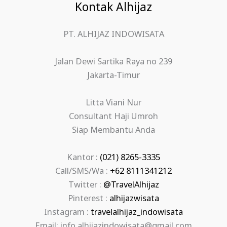
Kontak Alhijaz
PT. ALHIJAZ INDOWISATA
Jalan Dewi Sartika Raya no 239
Jakarta-Timur
Litta Viani Nur
Consultant Haji Umroh
Siap Membantu Anda
Kantor :
(021) 8265-3335
Call/SMS/Wa :
+62 8111341212
Twitter :
@TravelAlhijaz
Pinterest :
alhijazwisata
Instagram :
travelalhijaz_indowisata
Email: info.alhijazindowisata@gmail.com