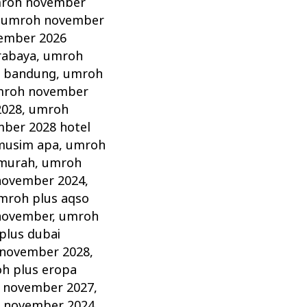
roh november
,
umroh november
ember 2026
rabaya
,
umroh
 bandung
,
umroh
roh november
2028
,
umroh
ber 2028 hotel
musim apa
,
umroh
murah
,
umroh
november 2024
,
mroh plus aqso
november
,
umroh
plus dubai
 november 2028
,
h plus eropa
 november 2027
,
 november 2024
,