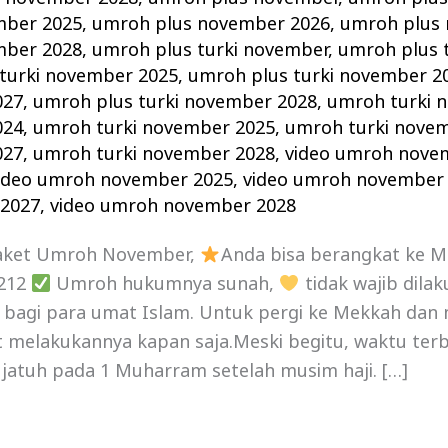
mber 2025
,
umroh plus november 2026
,
umroh plus
mber 2028
,
umroh plus turki november
,
umroh plus 
turki november 2025
,
umroh plus turki november 2
027
,
umroh plus turki november 2028
,
umroh turki 
024
,
umroh turki november 2025
,
umroh turki nove
027
,
umroh turki november 2028
,
video umroh nove
ideo umroh november 2025
,
video umroh november
2027
,
video umroh november 2028
aket Umroh November,
Anda bisa berangkat ke 
1212
Umroh hukumnya sunah,
tidak wajib dila
n bagi para umat Islam. Untuk pergi ke Mekkah dan
 melakukannya kapan saja.Meski begitu, waktu terb
jatuh pada 1 Muharram setelah musim haji. […]