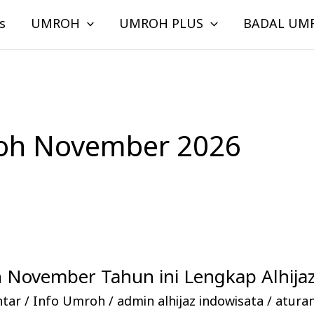
s
UMROH
UMROH PLUS
BADAL UM
oh November 2026
 November Tahun ini Lengkap Alhijaz
ntar
/
Info Umroh
/
admin alhijaz indowisata
/
atura