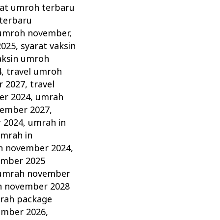
rat umroh terbaru
terbaru
 umroh november
,
2025
,
syarat vaksin
aksin umroh
4
,
travel umroh
r 2027
,
travel
er 2024
,
umrah
vember 2027
,
 2024
,
umrah in
mrah in
h november 2024
,
mber 2025
umrah november
 november 2028
rah package
ember 2026
,