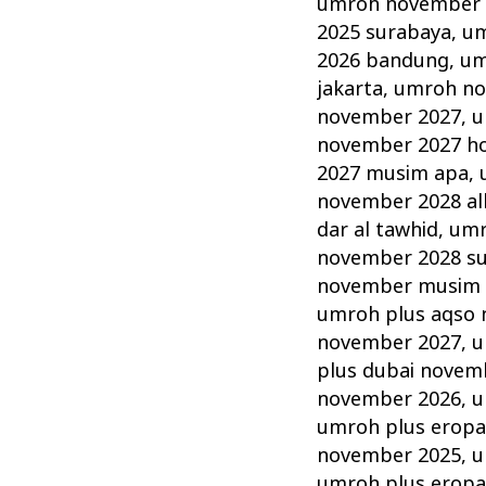
umroh november 2
2025 surabaya
,
um
2026 bandung
,
um
jakarta
,
umroh no
november 2027
,
u
november 2027 hot
2027 musim apa
,
november 2028 alh
dar al tawhid
,
umr
november 2028 s
november musim
umroh plus aqso
november 2027
,
u
plus dubai novem
november 2026
,
u
umroh plus erop
november 2025
,
u
umroh plus erop