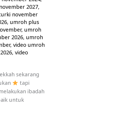
 november 2027
,
turki november
026
,
umroh plus
november
,
umroh
mber 2026
,
umroh
mber
,
video umroh
 2026
,
video
Mekkah sekarang
kukan
tapi
 melakukan ibadah
aik untuk