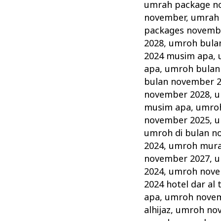
umrah package n
november
,
umrah 
packages novemb
2028
,
umroh bula
2024 musim apa
,
apa
,
umroh bulan
bulan november 
november 2028
,
u
musim apa
,
umroh
november 2025
,
u
umroh di bulan n
2024
,
umroh mura
november 2027
,
u
2024
,
umroh novem
2024 hotel dar al 
apa
,
umroh novem
alhijaz
,
umroh no