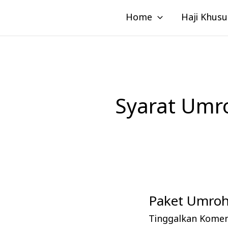
Lewati
Home
Haji Khusu
ke
konten
Syarat Umr
Paket Umroh
Paket
Umroh
Tinggalkan Kome