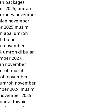
ah packages
er 2025
,
umrah
ckages november
ulan november
r 2025 musim
m apa
,
umroh
h bulan
an november
4
,
umroh di bulan
ember 2027
,
ah november
mroh murah
oh november
umroh november
ber 2024 musim
november 2025
ar al tawhid
,