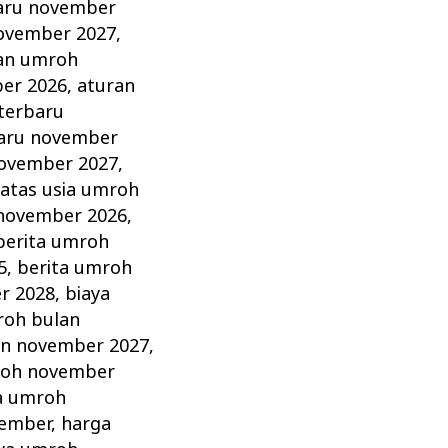
aru november
ovember 2027
,
an umroh
er 2026
,
aturan
terbaru
aru november
november 2027
,
atas usia umroh
 november 2026
,
berita umroh
5
,
berita umroh
r 2028
,
biaya
roh bulan
an november 2027
,
roh november
a umroh
vember
,
harga