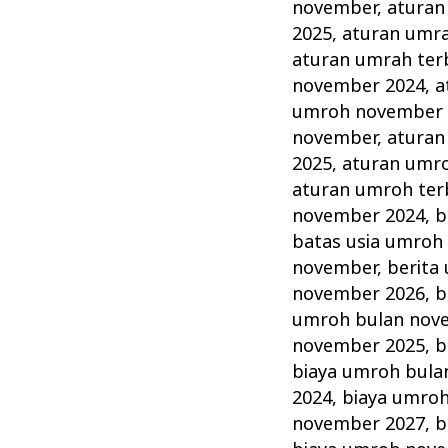
November
november
,
aturan
Tahun
2025
,
aturan umr
ini
aturan umrah ter
november 2024
,
a
Lengkap
umroh november 
Alhijaz
november
,
aturan
Indowisata
2025
,
aturan umr
aturan umroh ter
november 2024
,
b
batas usia umroh
november
,
berita
november 2026
,
b
umroh bulan nov
november 2025
,
b
biaya umroh bula
2024
,
biaya umro
november 2027
,
b