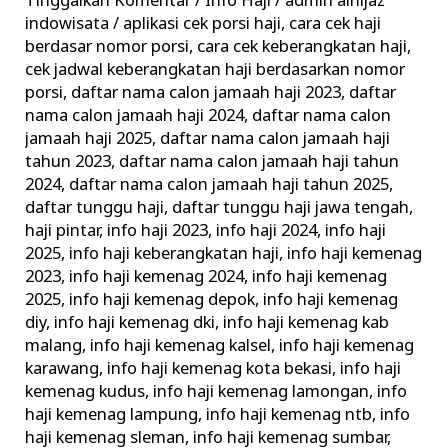
Tinggalkan Komentar
/
Info Haji
/
admin alhijaz
Informasi
indowisata
/
aplikasi cek porsi haji
,
cara cek haji
Keberangkatan
berdasar nomor porsi
,
cara cek keberangkatan haji
,
Haji
cek jadwal keberangkatan haji berdasarkan nomor
porsi
,
daftar nama calon jamaah haji 2023
,
daftar
Terkini
nama calon jamaah haji 2024
,
daftar nama calon
Kemenag
jamaah haji 2025
,
daftar nama calon jamaah haji
tahun 2023
,
daftar nama calon jamaah haji tahun
2024
,
daftar nama calon jamaah haji tahun 2025
,
daftar tunggu haji
,
daftar tunggu haji jawa tengah
,
haji pintar
,
info haji 2023
,
info haji 2024
,
info haji
2025
,
info haji keberangkatan haji
,
info haji kemenag
2023
,
info haji kemenag 2024
,
info haji kemenag
2025
,
info haji kemenag depok
,
info haji kemenag
diy
,
info haji kemenag dki
,
info haji kemenag kab
malang
,
info haji kemenag kalsel
,
info haji kemenag
karawang
,
info haji kemenag kota bekasi
,
info haji
kemenag kudus
,
info haji kemenag lamongan
,
info
haji kemenag lampung
,
info haji kemenag ntb
,
info
haji kemenag sleman
,
info haji kemenag sumbar
,