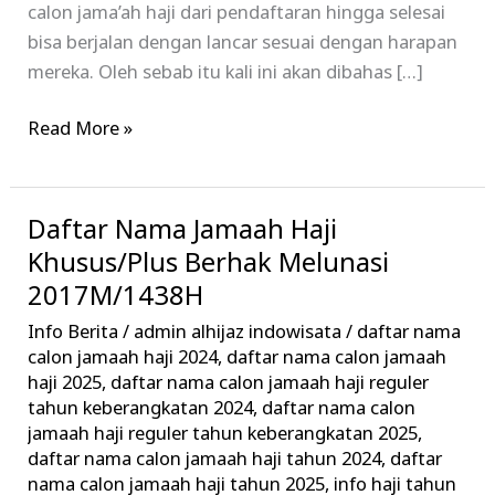
calon jama’ah haji dari pendaftaran hingga selesai
bisa berjalan dengan lancar sesuai dengan harapan
mereka. Oleh sebab itu kali ini akan dibahas […]
Read More »
Daftar Nama Jamaah Haji
Daftar
Nama
Khusus/Plus Berhak Melunasi
Jamaah
2017M/1438H
Haji
Info Berita
/
admin alhijaz indowisata
/
daftar nama
Khusus/Plus
calon jamaah haji 2024
,
daftar nama calon jamaah
Berhak
haji 2025
,
daftar nama calon jamaah haji reguler
Melunasi
tahun keberangkatan 2024
,
daftar nama calon
jamaah haji reguler tahun keberangkatan 2025
,
2017M/1438H
daftar nama calon jamaah haji tahun 2024
,
daftar
nama calon jamaah haji tahun 2025
,
info haji tahun