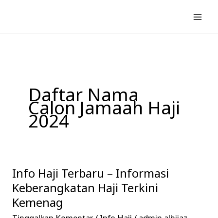
Lewati
ke
konten
Daftar Nama
Calon Jamaah Haji
2024
Info Haji Terbaru – Informasi
Info
Haji
Keberangkatan Haji Terkini
Terbaru
Kemenag
–