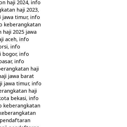
on haji 2024
,
info
katan haji 2023
,
3 jawa timur
,
info
fo keberangkatan
 haji 2025 jawa
ji aceh
,
info
orsi
,
info
i bogor
,
info
pasar
,
info
berangkatan haji
aji jawa barat
i jawa timur
,
info
erangkatan haji
kota bekasi
,
info
fo keberangkatan
 keberangkatan
 pendaftaran