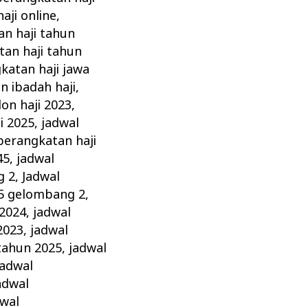
aji online
,
n haji tahun
tan haji tahun
atan haji jawa
 ibadah haji
,
on haji 2023
,
i 2025
,
jadwal
berangkatan haji
45
,
jadwal
g 2
,
Jadwal
25 gelombang 2
,
 2024
,
jadwal
2023
,
jadwal
tahun 2025
,
jadwal
jadwal
adwal
dwal