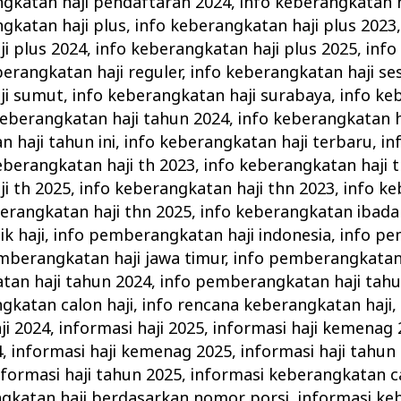
ngkatan haji pendaftaran 2024
,
info keberangkatan 
gkatan haji plus
,
info keberangkatan haji plus 2023
i plus 2024
,
info keberangkatan haji plus 2025
,
info
berangkatan haji reguler
,
info keberangkatan haji ses
ji sumut
,
info keberangkatan haji surabaya
,
info ke
keberangkatan haji tahun 2024
,
info keberangkatan h
 haji tahun ini
,
info keberangkatan haji terbaru
,
in
eberangkatan haji th 2023
,
info keberangkatan haji 
i th 2025
,
info keberangkatan haji thn 2023
,
info ke
berangkatan haji thn 2025
,
info keberangkatan ibadah
k haji
,
info pemberangkatan haji indonesia
,
info p
mberangkatan haji jawa timur
,
info pemberangkatan 
tan haji tahun 2024
,
info pemberangkatan haji tah
gkatan calon haji
,
info rencana keberangkatan haji
ji 2024
,
informasi haji 2025
,
informasi haji kemenag 
4
,
informasi haji kemenag 2025
,
informasi haji tahun
nformasi haji tahun 2025
,
informasi keberangkatan ca
ngkatan haji berdasarkan nomor porsi
,
informasi ke