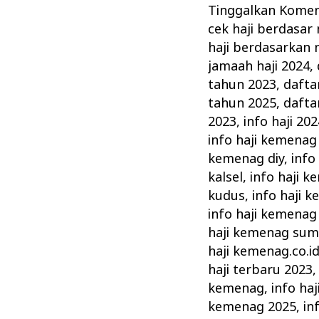
Terbaru
Tinggalkan Kome
–
cek haji berdasar
Informasi
haji berdasarkan 
Keberangkatan
jamaah haji 2024
,
Haji
tahun 2023
,
dafta
tahun 2025
,
dafta
Terkini
2023
,
info haji 202
Kemenag
info haji kemenag
kemenag diy
,
info
kalsel
,
info haji 
kudus
,
info haji 
info haji kemenag
haji kemenag sum
haji kemenag.co.i
haji terbaru 2023
kemenag
,
info ha
kemenag 2025
,
in