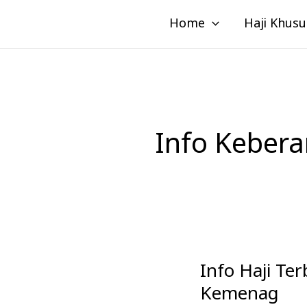
Lewati
Home
Haji Khusu
ke
konten
Info Kebera
Info Haji Te
Info
Haji
Kemenag