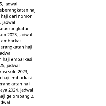
5
,
jadwal
keberangkatan haji
haji dari nomor
,
jadwal
 keberangkatan
tam 2023
,
jadwal
i embarkasi
berangkatan haji
jadwal
 haji embarkasi
25
,
jadwal
asi solo 2023
,
 haji embarkasi
erangkatan haji
baya 2024
,
jadwal
haji gelombang 2
,
adwal