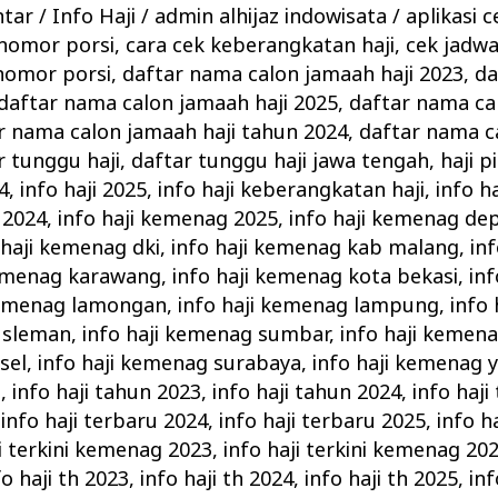
ntar
/
Info Haji
/
admin alhijaz indowisata
/
aplikasi c
 nomor porsi
,
cara cek keberangkatan haji
,
cek jadw
nomor porsi
,
daftar nama calon jamaah haji 2023
,
da
daftar nama calon jamaah haji 2025
,
daftar nama ca
r nama calon jamaah haji tahun 2024
,
daftar nama c
r tunggu haji
,
daftar tunggu haji jawa tengah
,
haji p
4
,
info haji 2025
,
info haji keberangkatan haji
,
info h
 2024
,
info haji kemenag 2025
,
info haji kemenag de
 haji kemenag dki
,
info haji kemenag kab malang
,
in
kemenag karawang
,
info haji kemenag kota bekasi
,
in
kemenag lamongan
,
info haji kemenag lampung
,
info
 sleman
,
info haji kemenag sumbar
,
info haji keme
sel
,
info haji kemenag surabaya
,
info haji kemenag 
d
,
info haji tahun 2023
,
info haji tahun 2024
,
info haji
,
info haji terbaru 2024
,
info haji terbaru 2025
,
info ha
ji terkini kemenag 2023
,
info haji terkini kemenag 20
fo haji th 2023
,
info haji th 2024
,
info haji th 2025
,
in