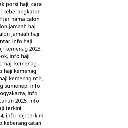
ek porsi haji
,
cara
al keberangkatan
ftar nama calon
lon jamaah haji
alon jamaah haji
intar
,
info haji
aji kemenag 2023
,
pok
,
info haji
fo haji kemenag
fo haji kemenag
 haji kemenag ntb
,
nag sumenep
,
info
yogyakarta
,
info
 tahun 2025
,
info
ji terkini
24
,
info haji terkini
fo keberangkatan