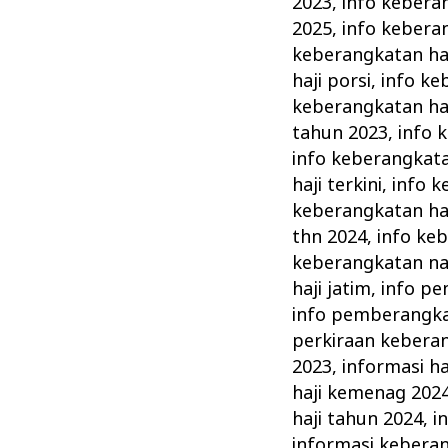
2023
,
info kebera
2025
,
info keberan
keberangkatan haj
haji porsi
,
info ke
keberangkatan ha
tahun 2023
,
info 
info keberangkatan
haji terkini
,
info k
keberangkatan haj
thn 2024
,
info ke
keberangkatan nai
haji jatim
,
info pe
info pemberangka
perkiraan keberan
2023
,
informasi ha
haji kemenag 202
haji tahun 2024
,
i
informasi kebera