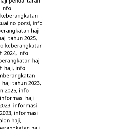
haji pendaftaran
,
info
 keberangkatan
uai no porsi
,
info
berangkatan haji
aji tahun 2025
,
fo keberangkatan
th 2024
,
info
berangkatan haji
 haji
,
info
emberangkatan
haji tahun 2023
,
un 2025
,
info
,
informasi haji
2023
,
informasi
 2023
,
informasi
lon haji
,
berangkatan haji