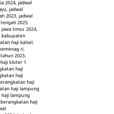
ia 2024
,
jadwal
ayu
,
jadwal
ah 2023
,
jadwal
 tengah 2025
,
 jawa timur 2024
,
i kabupaten
tan haji kalsel
,
 kemenag ri
,
 tahun 2023
,
aji kloter 1
katan haji
katan haji
erangkatan haji
atan haji lampung
 haji lampung
eberangkatan haji
wal