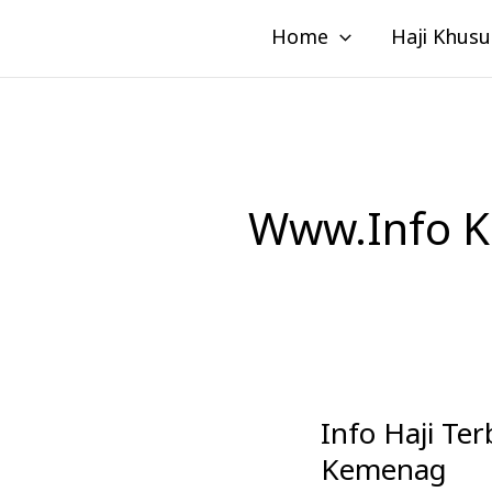
Lewati
Home
Haji Khusu
ke
konten
Www.info K
Info Haji Te
Info
Haji
Kemenag