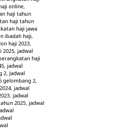
aji online
,
n haji tahun
tan haji tahun
atan haji jawa
 ibadah haji
,
on haji 2023
,
i 2025
,
jadwal
berangkatan haji
45
,
jadwal
g 2
,
Jadwal
25 gelombang 2
,
 2024
,
jadwal
2023
,
jadwal
tahun 2025
,
jadwal
jadwal
adwal
dwal