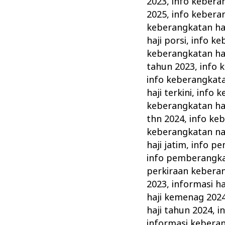
2023
,
info kebera
2025
,
info keberan
keberangkatan haj
haji porsi
,
info ke
keberangkatan ha
tahun 2023
,
info 
info keberangkatan
haji terkini
,
info k
keberangkatan haj
thn 2024
,
info ke
keberangkatan nai
haji jatim
,
info pe
info pemberangka
perkiraan keberan
2023
,
informasi ha
haji kemenag 202
haji tahun 2024
,
i
informasi kebera