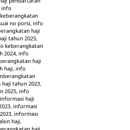
haji pendaftaran
,
info
 keberangkatan
uai no porsi
,
info
berangkatan haji
aji tahun 2025
,
fo keberangkatan
th 2024
,
info
berangkatan haji
 haji
,
info
emberangkatan
haji tahun 2023
,
un 2025
,
info
,
informasi haji
2023
,
informasi
 2023
,
informasi
lon haji
,
berangkatan haji