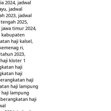
ia 2024
,
jadwal
ayu
,
jadwal
ah 2023
,
jadwal
 tengah 2025
,
 jawa timur 2024
,
i kabupaten
tan haji kalsel
,
 kemenag ri
,
 tahun 2023
,
aji kloter 1
katan haji
katan haji
erangkatan haji
atan haji lampung
 haji lampung
eberangkatan haji
wal