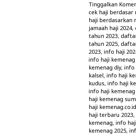
Terbaru
Tinggalkan Kome
–
cek haji berdasar
Informasi
haji berdasarkan 
Keberangkatan
jamaah haji 2024
,
Haji
tahun 2023
,
dafta
tahun 2025
,
dafta
Terkini
2023
,
info haji 202
Kemenag
info haji kemenag
kemenag diy
,
info
kalsel
,
info haji 
kudus
,
info haji 
info haji kemenag
haji kemenag sum
haji kemenag.co.i
haji terbaru 2023
kemenag
,
info ha
kemenag 2025
,
in