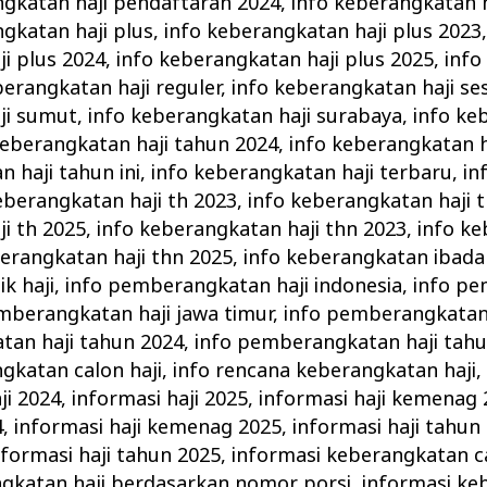
ngkatan haji pendaftaran 2024
,
info keberangkatan 
gkatan haji plus
,
info keberangkatan haji plus 2023
i plus 2024
,
info keberangkatan haji plus 2025
,
info
berangkatan haji reguler
,
info keberangkatan haji ses
ji sumut
,
info keberangkatan haji surabaya
,
info ke
keberangkatan haji tahun 2024
,
info keberangkatan h
 haji tahun ini
,
info keberangkatan haji terbaru
,
in
eberangkatan haji th 2023
,
info keberangkatan haji 
i th 2025
,
info keberangkatan haji thn 2023
,
info ke
berangkatan haji thn 2025
,
info keberangkatan ibadah
k haji
,
info pemberangkatan haji indonesia
,
info p
mberangkatan haji jawa timur
,
info pemberangkatan 
tan haji tahun 2024
,
info pemberangkatan haji tah
gkatan calon haji
,
info rencana keberangkatan haji
ji 2024
,
informasi haji 2025
,
informasi haji kemenag 
4
,
informasi haji kemenag 2025
,
informasi haji tahun
nformasi haji tahun 2025
,
informasi keberangkatan ca
ngkatan haji berdasarkan nomor porsi
,
informasi ke