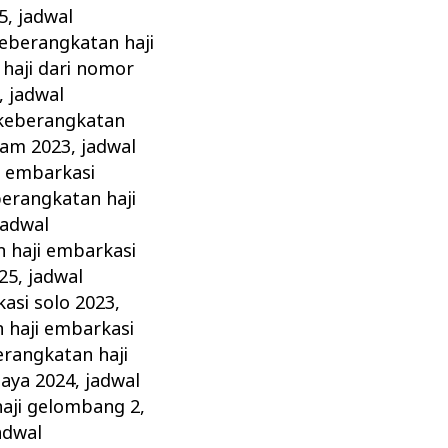
5
,
jadwal
keberangkatan haji
haji dari nomor
,
jadwal
 keberangkatan
tam 2023
,
jadwal
i embarkasi
berangkatan haji
jadwal
 haji embarkasi
25
,
jadwal
asi solo 2023
,
 haji embarkasi
erangkatan haji
baya 2024
,
jadwal
haji gelombang 2
,
adwal