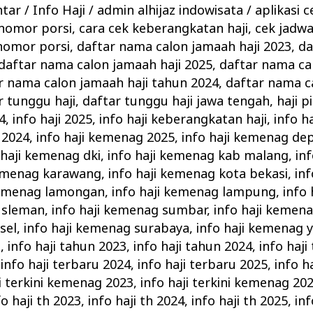
ntar
/
Info Haji
/
admin alhijaz indowisata
/
aplikasi c
 nomor porsi
,
cara cek keberangkatan haji
,
cek jadw
nomor porsi
,
daftar nama calon jamaah haji 2023
,
da
daftar nama calon jamaah haji 2025
,
daftar nama ca
r nama calon jamaah haji tahun 2024
,
daftar nama c
r tunggu haji
,
daftar tunggu haji jawa tengah
,
haji p
4
,
info haji 2025
,
info haji keberangkatan haji
,
info h
 2024
,
info haji kemenag 2025
,
info haji kemenag de
 haji kemenag dki
,
info haji kemenag kab malang
,
in
kemenag karawang
,
info haji kemenag kota bekasi
,
in
kemenag lamongan
,
info haji kemenag lampung
,
info
 sleman
,
info haji kemenag sumbar
,
info haji keme
sel
,
info haji kemenag surabaya
,
info haji kemenag 
d
,
info haji tahun 2023
,
info haji tahun 2024
,
info haji
,
info haji terbaru 2024
,
info haji terbaru 2025
,
info ha
ji terkini kemenag 2023
,
info haji terkini kemenag 20
fo haji th 2023
,
info haji th 2024
,
info haji th 2025
,
in