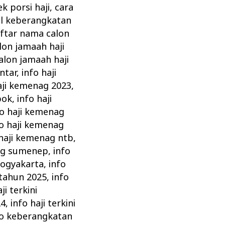
ek porsi haji
,
cara
al keberangkatan
ftar nama calon
lon jamaah haji
alon jamaah haji
intar
,
info haji
aji kemenag 2023
,
pok
,
info haji
fo haji kemenag
fo haji kemenag
 haji kemenag ntb
,
nag sumenep
,
info
yogyakarta
,
info
 tahun 2025
,
info
ji terkini
24
,
info haji terkini
fo keberangkatan