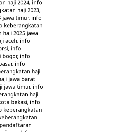
on haji 2024
,
info
katan haji 2023
,
3 jawa timur
,
info
fo keberangkatan
 haji 2025 jawa
ji aceh
,
info
orsi
,
info
i bogor
,
info
pasar
,
info
berangkatan haji
aji jawa barat
i jawa timur
,
info
erangkatan haji
kota bekasi
,
info
fo keberangkatan
 keberangkatan
 pendaftaran