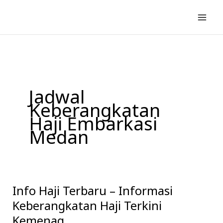
Lewati
ke
konten
Jadwal
Keberangkatan
Haji Embarkasi
Medan
Info Haji Terbaru – Informasi
Info
Haji
Keberangkatan Haji Terkini
Terbaru
Kemenag