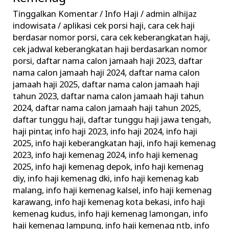
–
Tinggalkan Komentar
/
Info Haji
/
admin alhijaz
Informasi
indowisata
/
aplikasi cek porsi haji
,
cara cek haji
Keberangkatan
berdasar nomor porsi
,
cara cek keberangkatan haji
,
Haji
cek jadwal keberangkatan haji berdasarkan nomor
porsi
,
daftar nama calon jamaah haji 2023
,
daftar
Terkini
nama calon jamaah haji 2024
,
daftar nama calon
Kemenag
jamaah haji 2025
,
daftar nama calon jamaah haji
tahun 2023
,
daftar nama calon jamaah haji tahun
2024
,
daftar nama calon jamaah haji tahun 2025
,
daftar tunggu haji
,
daftar tunggu haji jawa tengah
,
haji pintar
,
info haji 2023
,
info haji 2024
,
info haji
2025
,
info haji keberangkatan haji
,
info haji kemenag
2023
,
info haji kemenag 2024
,
info haji kemenag
2025
,
info haji kemenag depok
,
info haji kemenag
diy
,
info haji kemenag dki
,
info haji kemenag kab
malang
,
info haji kemenag kalsel
,
info haji kemenag
karawang
,
info haji kemenag kota bekasi
,
info haji
kemenag kudus
,
info haji kemenag lamongan
,
info
haji kemenag lampung
,
info haji kemenag ntb
,
info