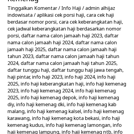
–
Tinggalkan Komentar
/
Info Haji
/
admin alhijaz
Informasi
indowisata
/
aplikasi cek porsi haji
,
cara cek haji
Keberangkatan
berdasar nomor porsi
,
cara cek keberangkatan haji
,
Haji
cek jadwal keberangkatan haji berdasarkan nomor
porsi
,
daftar nama calon jamaah haji 2023
,
daftar
Terkini
nama calon jamaah haji 2024
,
daftar nama calon
Kemenag
jamaah haji 2025
,
daftar nama calon jamaah haji
tahun 2023
,
daftar nama calon jamaah haji tahun
2024
,
daftar nama calon jamaah haji tahun 2025
,
daftar tunggu haji
,
daftar tunggu haji jawa tengah
,
haji pintar
,
info haji 2023
,
info haji 2024
,
info haji
2025
,
info haji keberangkatan haji
,
info haji kemenag
2023
,
info haji kemenag 2024
,
info haji kemenag
2025
,
info haji kemenag depok
,
info haji kemenag
diy
,
info haji kemenag dki
,
info haji kemenag kab
malang
,
info haji kemenag kalsel
,
info haji kemenag
karawang
,
info haji kemenag kota bekasi
,
info haji
kemenag kudus
,
info haji kemenag lamongan
,
info
haji kemenag lampung
,
info haji kemenag ntb
,
info