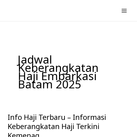
Lewati
ke
konten
Jadwal
Keberangkatan
Haji Embarkasi
Batam 2025
Info Haji Terbaru – Informasi
Info
Haji
Keberangkatan Haji Terkini
Terbaru
Kemenag