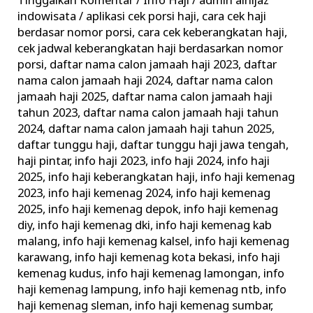
Tinggalkan Komentar
/
Info Haji
/
admin alhijaz
Informasi
indowisata
/
aplikasi cek porsi haji
,
cara cek haji
Keberangkatan
berdasar nomor porsi
,
cara cek keberangkatan haji
,
Haji
cek jadwal keberangkatan haji berdasarkan nomor
porsi
,
daftar nama calon jamaah haji 2023
,
daftar
Terkini
nama calon jamaah haji 2024
,
daftar nama calon
Kemenag
jamaah haji 2025
,
daftar nama calon jamaah haji
tahun 2023
,
daftar nama calon jamaah haji tahun
2024
,
daftar nama calon jamaah haji tahun 2025
,
daftar tunggu haji
,
daftar tunggu haji jawa tengah
,
haji pintar
,
info haji 2023
,
info haji 2024
,
info haji
2025
,
info haji keberangkatan haji
,
info haji kemenag
2023
,
info haji kemenag 2024
,
info haji kemenag
2025
,
info haji kemenag depok
,
info haji kemenag
diy
,
info haji kemenag dki
,
info haji kemenag kab
malang
,
info haji kemenag kalsel
,
info haji kemenag
karawang
,
info haji kemenag kota bekasi
,
info haji
kemenag kudus
,
info haji kemenag lamongan
,
info
haji kemenag lampung
,
info haji kemenag ntb
,
info
haji kemenag sleman
,
info haji kemenag sumbar
,