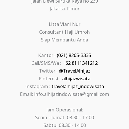
Jalan Dewi Sartika Raya no 239
Jakarta-Timur
Litta Viani Nur
Consultant Haji Umroh
Siap Membantu Anda
Kantor :
(021) 8265-3335
Call/SMS/Wa :
+62 8111341212
Twitter :
@TravelAlhijaz
Pinterest :
alhijazwisata
Instagram :
travelalhijaz_indowisata
Email: info.alhijazindowisata@gmail.com
Jam Operasional:
Senin - Jumat: 08.30 - 17.00
Sabtu: 08.30 - 14.00