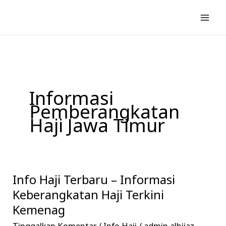
Lewati
ke
konten
Informasi
Pemberangkatan
Haji Jawa Timur
Info Haji Terbaru – Informasi
Info
Haji
Keberangkatan Haji Terkini
Terbaru
Kemenag
–