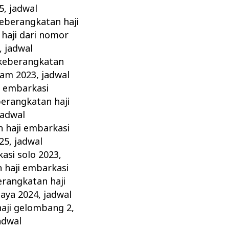
5
,
jadwal
keberangkatan haji
haji dari nomor
,
jadwal
 keberangkatan
tam 2023
,
jadwal
i embarkasi
berangkatan haji
jadwal
 haji embarkasi
25
,
jadwal
asi solo 2023
,
 haji embarkasi
erangkatan haji
baya 2024
,
jadwal
haji gelombang 2
,
adwal