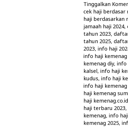
Terbaru
Tinggalkan Kome
–
cek haji berdasar
Informasi
haji berdasarkan 
Keberangkatan
jamaah haji 2024
,
Haji
tahun 2023
,
dafta
tahun 2025
,
dafta
Terkini
2023
,
info haji 202
Kemenag
info haji kemenag
kemenag diy
,
info
kalsel
,
info haji 
kudus
,
info haji 
info haji kemenag
haji kemenag sum
haji kemenag.co.i
haji terbaru 2023
kemenag
,
info ha
kemenag 2025
,
in