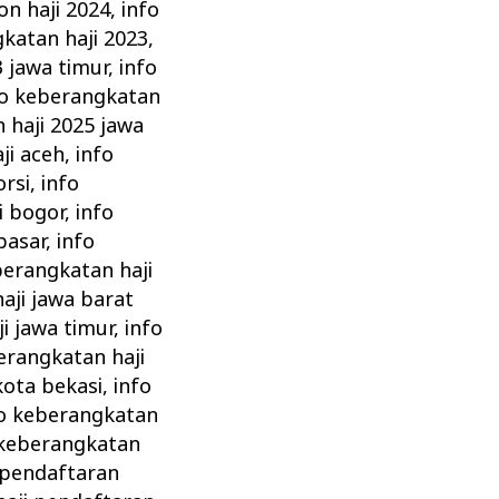
on haji 2024
,
info
katan haji 2023
,
3 jawa timur
,
info
fo keberangkatan
 haji 2025 jawa
ji aceh
,
info
orsi
,
info
i bogor
,
info
pasar
,
info
berangkatan haji
aji jawa barat
i jawa timur
,
info
erangkatan haji
kota bekasi
,
info
fo keberangkatan
 keberangkatan
 pendaftaran