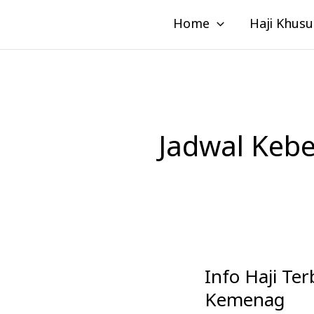
Lewati
Home
Haji Khusu
ke
konten
Jadwal Kebe
Info Haji Te
Info
Haji
Kemenag