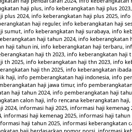
ngkatan haji pendaftaran 2024
,
info keberangkatan 
gkatan haji plus
,
info keberangkatan haji plus 2023
i plus 2024
,
info keberangkatan haji plus 2025
,
info
berangkatan haji reguler
,
info keberangkatan haji ses
ji sumut
,
info keberangkatan haji surabaya
,
info ke
keberangkatan haji tahun 2024
,
info keberangkatan h
 haji tahun ini
,
info keberangkatan haji terbaru
,
in
eberangkatan haji th 2023
,
info keberangkatan haji 
i th 2025
,
info keberangkatan haji thn 2023
,
info ke
berangkatan haji thn 2025
,
info keberangkatan ibadah
k haji
,
info pemberangkatan haji indonesia
,
info p
mberangkatan haji jawa timur
,
info pemberangkatan 
tan haji tahun 2024
,
info pemberangkatan haji tah
gkatan calon haji
,
info rencana keberangkatan haji
ji 2024
,
informasi haji 2025
,
informasi haji kemenag 
4
,
informasi haji kemenag 2025
,
informasi haji tahun
nformasi haji tahun 2025
,
informasi keberangkatan ca
ngkatan haji berdasarkan nomor porsi
,
informasi ke