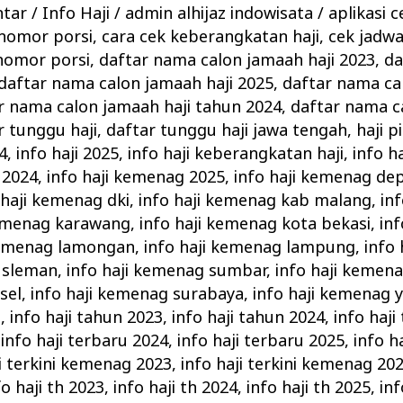
ntar
/
Info Haji
/
admin alhijaz indowisata
/
aplikasi c
 nomor porsi
,
cara cek keberangkatan haji
,
cek jadw
nomor porsi
,
daftar nama calon jamaah haji 2023
,
da
daftar nama calon jamaah haji 2025
,
daftar nama ca
r nama calon jamaah haji tahun 2024
,
daftar nama c
r tunggu haji
,
daftar tunggu haji jawa tengah
,
haji p
4
,
info haji 2025
,
info haji keberangkatan haji
,
info h
 2024
,
info haji kemenag 2025
,
info haji kemenag de
 haji kemenag dki
,
info haji kemenag kab malang
,
in
kemenag karawang
,
info haji kemenag kota bekasi
,
in
kemenag lamongan
,
info haji kemenag lampung
,
info
 sleman
,
info haji kemenag sumbar
,
info haji keme
sel
,
info haji kemenag surabaya
,
info haji kemenag 
d
,
info haji tahun 2023
,
info haji tahun 2024
,
info haji
,
info haji terbaru 2024
,
info haji terbaru 2025
,
info ha
ji terkini kemenag 2023
,
info haji terkini kemenag 20
fo haji th 2023
,
info haji th 2024
,
info haji th 2025
,
in