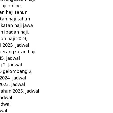
aji online
,
n haji tahun
tan haji tahun
atan haji jawa
 ibadah haji
,
on haji 2023
,
i 2025
,
jadwal
berangkatan haji
45
,
jadwal
g 2
,
Jadwal
25 gelombang 2
,
 2024
,
jadwal
2023
,
jadwal
tahun 2025
,
jadwal
jadwal
adwal
dwal