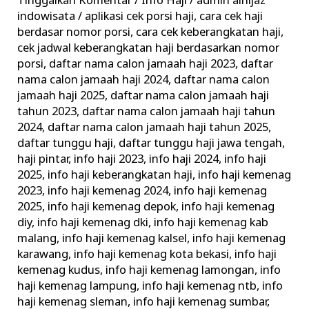
Tinggalkan Komentar
/
Info Haji
/
admin alhijaz
Informasi
indowisata
/
aplikasi cek porsi haji
,
cara cek haji
Keberangkatan
berdasar nomor porsi
,
cara cek keberangkatan haji
,
Haji
cek jadwal keberangkatan haji berdasarkan nomor
porsi
,
daftar nama calon jamaah haji 2023
,
daftar
Terkini
nama calon jamaah haji 2024
,
daftar nama calon
Kemenag
jamaah haji 2025
,
daftar nama calon jamaah haji
tahun 2023
,
daftar nama calon jamaah haji tahun
2024
,
daftar nama calon jamaah haji tahun 2025
,
daftar tunggu haji
,
daftar tunggu haji jawa tengah
,
haji pintar
,
info haji 2023
,
info haji 2024
,
info haji
2025
,
info haji keberangkatan haji
,
info haji kemenag
2023
,
info haji kemenag 2024
,
info haji kemenag
2025
,
info haji kemenag depok
,
info haji kemenag
diy
,
info haji kemenag dki
,
info haji kemenag kab
malang
,
info haji kemenag kalsel
,
info haji kemenag
karawang
,
info haji kemenag kota bekasi
,
info haji
kemenag kudus
,
info haji kemenag lamongan
,
info
haji kemenag lampung
,
info haji kemenag ntb
,
info
haji kemenag sleman
,
info haji kemenag sumbar
,