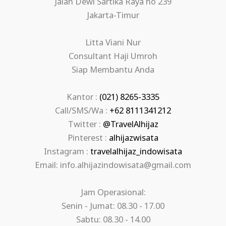
Jalan Dewi Sartika Raya no 239
Jakarta-Timur
Litta Viani Nur
Consultant Haji Umroh
Siap Membantu Anda
Kantor :
(021) 8265-3335
Call/SMS/Wa :
+62 8111341212
Twitter :
@TravelAlhijaz
Pinterest :
alhijazwisata
Instagram :
travelalhijaz_indowisata
Email: info.alhijazindowisata@gmail.com
Jam Operasional:
Senin - Jumat: 08.30 - 17.00
Sabtu: 08.30 - 14.00