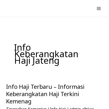
Lewati
ke
konten
Info
Keberangkatan
Haji Jateng
Info Haji Terbaru – Informasi
Info
Haji
Keberangkatan Haji Terkini
Terbaru
Kemenag
–