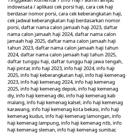
Tinggalkan Komentar
/
Info Haji
/
admin alhijaz
Informasi
indowisata
/
aplikasi cek porsi haji
,
cara cek haji
Keberangkatan
berdasar nomor porsi
,
cara cek keberangkatan haji
,
Haji
cek jadwal keberangkatan haji berdasarkan nomor
porsi
,
daftar nama calon jamaah haji 2023
,
daftar
Terkini
nama calon jamaah haji 2024
,
daftar nama calon
Kemenag
jamaah haji 2025
,
daftar nama calon jamaah haji
tahun 2023
,
daftar nama calon jamaah haji tahun
2024
,
daftar nama calon jamaah haji tahun 2025
,
daftar tunggu haji
,
daftar tunggu haji jawa tengah
,
haji pintar
,
info haji 2023
,
info haji 2024
,
info haji
2025
,
info haji keberangkatan haji
,
info haji kemenag
2023
,
info haji kemenag 2024
,
info haji kemenag
2025
,
info haji kemenag depok
,
info haji kemenag
diy
,
info haji kemenag dki
,
info haji kemenag kab
malang
,
info haji kemenag kalsel
,
info haji kemenag
karawang
,
info haji kemenag kota bekasi
,
info haji
kemenag kudus
,
info haji kemenag lamongan
,
info
haji kemenag lampung
,
info haji kemenag ntb
,
info
haji kemenag sleman
,
info haji kemenag sumbar
,