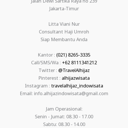
Jalan Dewi Sartika Raya no 239
Jakarta-Timur
Litta Viani Nur
Consultant Haji Umroh
Siap Membantu Anda
Kantor :
(021) 8265-3335
Call/SMS/Wa :
+62 8111341212
Twitter :
@TravelAlhijaz
Pinterest :
alhijazwisata
Instagram :
travelalhijaz_indowisata
Email: info.alhijazindowisata@gmail.com
Jam Operasional:
Senin - Jumat: 08.30 - 17.00
Sabtu: 08.30 - 14.00