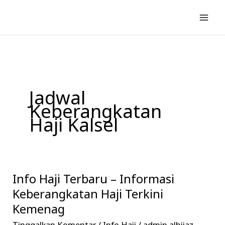
Lewati
ke
konten
Jadwal
Keberangkatan
Haji Kalsel
Info Haji Terbaru – Informasi
Info
Haji
Keberangkatan Haji Terkini
Terbaru
Kemenag
–