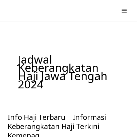
Lewati
ke
konten
Jadwal
Keberangkatan
Haji Jawa Tengah
2024
Info Haji Terbaru – Informasi
Info
Haji
Keberangkatan Haji Terkini
Terbaru
Kemenag