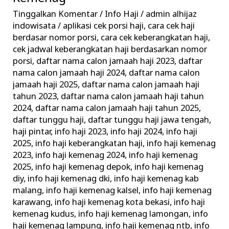
–
Tinggalkan Komentar
/
Info Haji
/
admin alhijaz
Informasi
indowisata
/
aplikasi cek porsi haji
,
cara cek haji
Keberangkatan
berdasar nomor porsi
,
cara cek keberangkatan haji
,
Haji
cek jadwal keberangkatan haji berdasarkan nomor
porsi
,
daftar nama calon jamaah haji 2023
,
daftar
Terkini
nama calon jamaah haji 2024
,
daftar nama calon
Kemenag
jamaah haji 2025
,
daftar nama calon jamaah haji
tahun 2023
,
daftar nama calon jamaah haji tahun
2024
,
daftar nama calon jamaah haji tahun 2025
,
daftar tunggu haji
,
daftar tunggu haji jawa tengah
,
haji pintar
,
info haji 2023
,
info haji 2024
,
info haji
2025
,
info haji keberangkatan haji
,
info haji kemenag
2023
,
info haji kemenag 2024
,
info haji kemenag
2025
,
info haji kemenag depok
,
info haji kemenag
diy
,
info haji kemenag dki
,
info haji kemenag kab
malang
,
info haji kemenag kalsel
,
info haji kemenag
karawang
,
info haji kemenag kota bekasi
,
info haji
kemenag kudus
,
info haji kemenag lamongan
,
info
haji kemenag lampung
,
info haji kemenag ntb
,
info