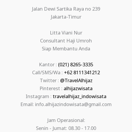
Jalan Dewi Sartika Raya no 239
Jakarta-Timur
Litta Viani Nur
Consultant Haji Umroh
Siap Membantu Anda
Kantor :
(021) 8265-3335
Call/SMS/Wa :
+62 8111341212
Twitter :
@TravelAlhijaz
Pinterest :
alhijazwisata
Instagram :
travelalhijaz_indowisata
Email: info.alhijazindowisata@gmail.com
Jam Operasional:
Senin - Jumat: 08.30 - 17.00