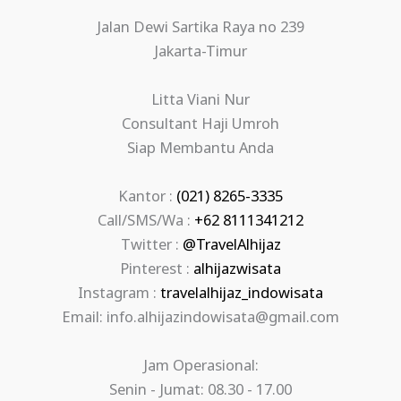
Jalan Dewi Sartika Raya no 239
Jakarta-Timur
Litta Viani Nur
Consultant Haji Umroh
Siap Membantu Anda
Kantor :
(021) 8265-3335
Call/SMS/Wa :
+62 8111341212
Twitter :
@TravelAlhijaz
Pinterest :
alhijazwisata
Instagram :
travelalhijaz_indowisata
Email: info.alhijazindowisata@gmail.com
Jam Operasional:
Senin - Jumat: 08.30 - 17.00