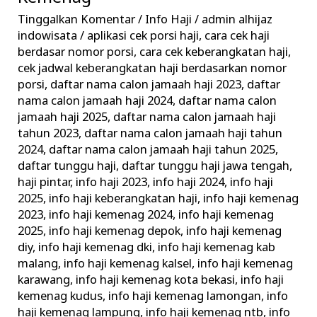
–
Tinggalkan Komentar
/
Info Haji
/
admin alhijaz
Informasi
indowisata
/
aplikasi cek porsi haji
,
cara cek haji
Keberangkatan
berdasar nomor porsi
,
cara cek keberangkatan haji
,
Haji
cek jadwal keberangkatan haji berdasarkan nomor
porsi
,
daftar nama calon jamaah haji 2023
,
daftar
Terkini
nama calon jamaah haji 2024
,
daftar nama calon
Kemenag
jamaah haji 2025
,
daftar nama calon jamaah haji
tahun 2023
,
daftar nama calon jamaah haji tahun
2024
,
daftar nama calon jamaah haji tahun 2025
,
daftar tunggu haji
,
daftar tunggu haji jawa tengah
,
haji pintar
,
info haji 2023
,
info haji 2024
,
info haji
2025
,
info haji keberangkatan haji
,
info haji kemenag
2023
,
info haji kemenag 2024
,
info haji kemenag
2025
,
info haji kemenag depok
,
info haji kemenag
diy
,
info haji kemenag dki
,
info haji kemenag kab
malang
,
info haji kemenag kalsel
,
info haji kemenag
karawang
,
info haji kemenag kota bekasi
,
info haji
kemenag kudus
,
info haji kemenag lamongan
,
info
haji kemenag lampung
,
info haji kemenag ntb
,
info