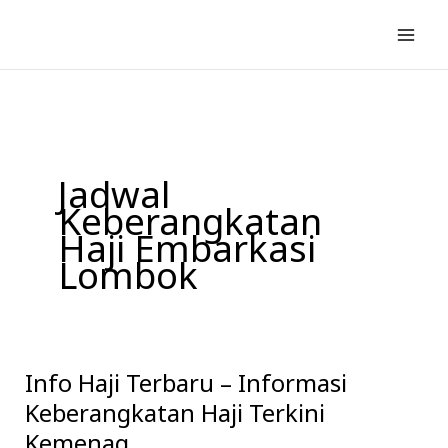
Lewati
ke
konten
Jadwal
Keberangkatan
Haji Embarkasi
Lombok
Info Haji Terbaru – Informasi
Info
Haji
Keberangkatan Haji Terkini
Terbaru
Kemenag