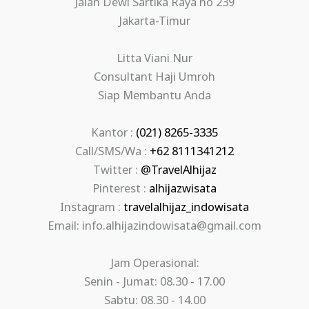
Jalan Dewi Sartika Raya no 239
Jakarta-Timur
Litta Viani Nur
Consultant Haji Umroh
Siap Membantu Anda
Kantor :
(021) 8265-3335
Call/SMS/Wa :
+62 8111341212
Twitter :
@TravelAlhijaz
Pinterest :
alhijazwisata
Instagram :
travelalhijaz_indowisata
Email: info.alhijazindowisata@gmail.com
Jam Operasional:
Senin - Jumat: 08.30 - 17.00
Sabtu: 08.30 - 14.00