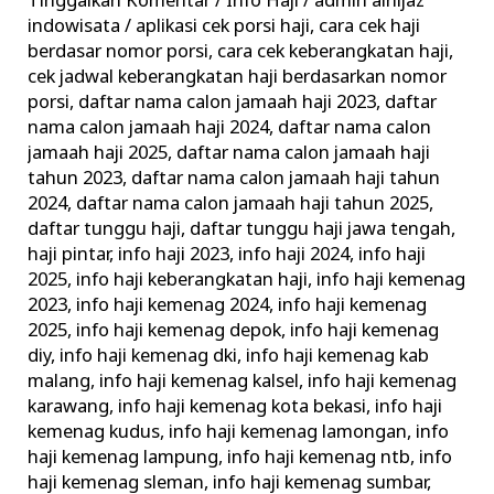
Tinggalkan Komentar
/
Info Haji
/
admin alhijaz
Informasi
indowisata
/
aplikasi cek porsi haji
,
cara cek haji
Keberangkatan
berdasar nomor porsi
,
cara cek keberangkatan haji
,
Haji
cek jadwal keberangkatan haji berdasarkan nomor
porsi
,
daftar nama calon jamaah haji 2023
,
daftar
Terkini
nama calon jamaah haji 2024
,
daftar nama calon
Kemenag
jamaah haji 2025
,
daftar nama calon jamaah haji
tahun 2023
,
daftar nama calon jamaah haji tahun
2024
,
daftar nama calon jamaah haji tahun 2025
,
daftar tunggu haji
,
daftar tunggu haji jawa tengah
,
haji pintar
,
info haji 2023
,
info haji 2024
,
info haji
2025
,
info haji keberangkatan haji
,
info haji kemenag
2023
,
info haji kemenag 2024
,
info haji kemenag
2025
,
info haji kemenag depok
,
info haji kemenag
diy
,
info haji kemenag dki
,
info haji kemenag kab
malang
,
info haji kemenag kalsel
,
info haji kemenag
karawang
,
info haji kemenag kota bekasi
,
info haji
kemenag kudus
,
info haji kemenag lamongan
,
info
haji kemenag lampung
,
info haji kemenag ntb
,
info
haji kemenag sleman
,
info haji kemenag sumbar
,