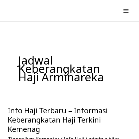
Lewati
ke
konten
Jadwal
Keberangkatan
Haji Arminareka
Info Haji Terbaru – Informasi
Info
Haji
Keberangkatan Haji Terkini
Terbaru
Kemenag
–