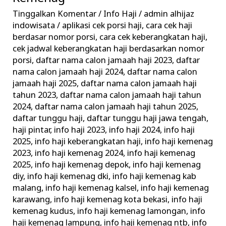
–
Tinggalkan Komentar
/
Info Haji
/
admin alhijaz
Informasi
indowisata
/
aplikasi cek porsi haji
,
cara cek haji
Keberangkatan
berdasar nomor porsi
,
cara cek keberangkatan haji
,
Haji
cek jadwal keberangkatan haji berdasarkan nomor
porsi
,
daftar nama calon jamaah haji 2023
,
daftar
Terkini
nama calon jamaah haji 2024
,
daftar nama calon
Kemenag
jamaah haji 2025
,
daftar nama calon jamaah haji
tahun 2023
,
daftar nama calon jamaah haji tahun
2024
,
daftar nama calon jamaah haji tahun 2025
,
daftar tunggu haji
,
daftar tunggu haji jawa tengah
,
haji pintar
,
info haji 2023
,
info haji 2024
,
info haji
2025
,
info haji keberangkatan haji
,
info haji kemenag
2023
,
info haji kemenag 2024
,
info haji kemenag
2025
,
info haji kemenag depok
,
info haji kemenag
diy
,
info haji kemenag dki
,
info haji kemenag kab
malang
,
info haji kemenag kalsel
,
info haji kemenag
karawang
,
info haji kemenag kota bekasi
,
info haji
kemenag kudus
,
info haji kemenag lamongan
,
info
haji kemenag lampung
,
info haji kemenag ntb
,
info