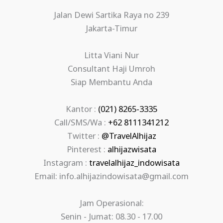
Jalan Dewi Sartika Raya no 239
Jakarta-Timur
Litta Viani Nur
Consultant Haji Umroh
Siap Membantu Anda
Kantor :
(021) 8265-3335
Call/SMS/Wa :
+62 8111341212
Twitter :
@TravelAlhijaz
Pinterest :
alhijazwisata
Instagram :
travelalhijaz_indowisata
Email: info.alhijazindowisata@gmail.com
Jam Operasional:
Senin - Jumat: 08.30 - 17.00