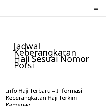
Lewati
ke
konten
Jadwal
Keberangkatan
Haji Sesuai Nomor
Porsi
Info Haji Terbaru – Informasi
Info
Haji
Keberangkatan Haji Terkini
Terbaru
Kemenag