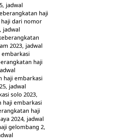
5
,
jadwal
keberangkatan haji
haji dari nomor
,
jadwal
 keberangkatan
tam 2023
,
jadwal
i embarkasi
berangkatan haji
jadwal
 haji embarkasi
25
,
jadwal
asi solo 2023
,
 haji embarkasi
erangkatan haji
baya 2024
,
jadwal
haji gelombang 2
,
adwal