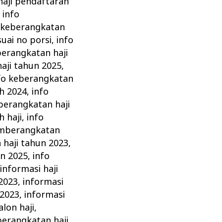
haji pendaftaran
,
info
 keberangkatan
uai no porsi
,
info
berangkatan haji
aji tahun 2025
,
fo keberangkatan
th 2024
,
info
berangkatan haji
 haji
,
info
emberangkatan
haji tahun 2023
,
un 2025
,
info
,
informasi haji
2023
,
informasi
 2023
,
informasi
lon haji
,
berangkatan haji