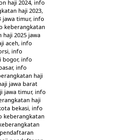
on haji 2024
,
info
katan haji 2023
,
3 jawa timur
,
info
fo keberangkatan
 haji 2025 jawa
ji aceh
,
info
orsi
,
info
i bogor
,
info
pasar
,
info
berangkatan haji
aji jawa barat
i jawa timur
,
info
erangkatan haji
kota bekasi
,
info
fo keberangkatan
 keberangkatan
 pendaftaran