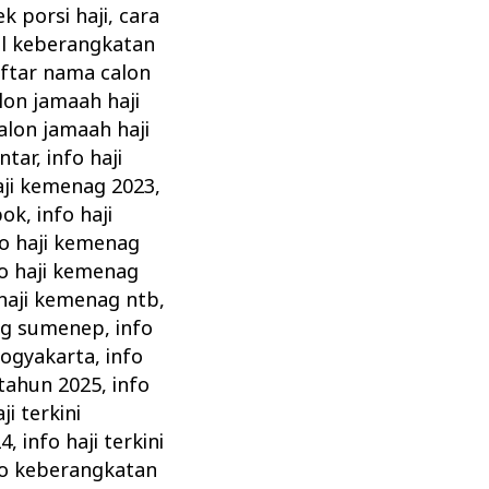
ek porsi haji
,
cara
al keberangkatan
ftar nama calon
lon jamaah haji
alon jamaah haji
intar
,
info haji
aji kemenag 2023
,
pok
,
info haji
fo haji kemenag
fo haji kemenag
 haji kemenag ntb
,
nag sumenep
,
info
yogyakarta
,
info
 tahun 2025
,
info
ji terkini
24
,
info haji terkini
fo keberangkatan