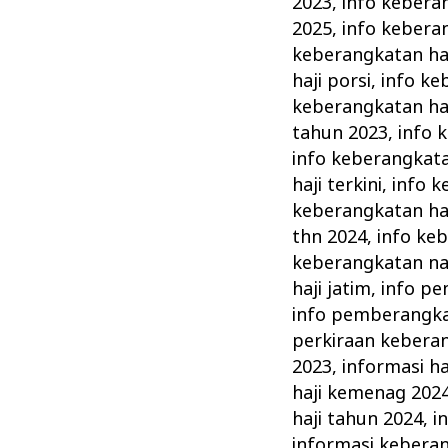
2023
,
info kebera
2025
,
info keberan
keberangkatan haj
haji porsi
,
info ke
keberangkatan ha
tahun 2023
,
info 
info keberangkatan
haji terkini
,
info k
keberangkatan haj
thn 2024
,
info ke
keberangkatan nai
haji jatim
,
info pe
info pemberangka
perkiraan keberan
2023
,
informasi ha
haji kemenag 202
haji tahun 2024
,
i
informasi kebera