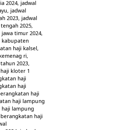
ia 2024
,
jadwal
ayu
,
jadwal
ah 2023
,
jadwal
 tengah 2025
,
 jawa timur 2024
,
i kabupaten
tan haji kalsel
,
 kemenag ri
,
 tahun 2023
,
aji kloter 1
katan haji
katan haji
erangkatan haji
atan haji lampung
 haji lampung
eberangkatan haji
wal