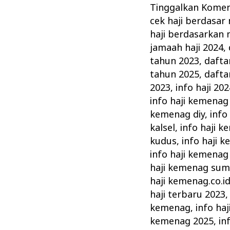
Terbaru
Tinggalkan Kome
–
cek haji berdasar
Informasi
haji berdasarkan 
Keberangkatan
jamaah haji 2024
,
Haji
tahun 2023
,
dafta
tahun 2025
,
dafta
Terkini
2023
,
info haji 202
Kemenag
info haji kemenag
kemenag diy
,
info
kalsel
,
info haji 
kudus
,
info haji 
info haji kemenag
haji kemenag sum
haji kemenag.co.i
haji terbaru 2023
kemenag
,
info ha
kemenag 2025
,
in