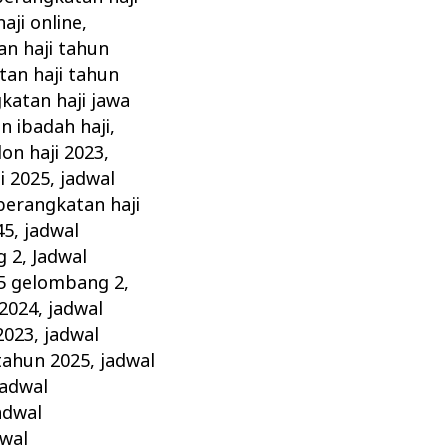
aji online
,
n haji tahun
tan haji tahun
atan haji jawa
 ibadah haji
,
on haji 2023
,
i 2025
,
jadwal
berangkatan haji
45
,
jadwal
g 2
,
Jadwal
25 gelombang 2
,
 2024
,
jadwal
2023
,
jadwal
tahun 2025
,
jadwal
jadwal
adwal
dwal