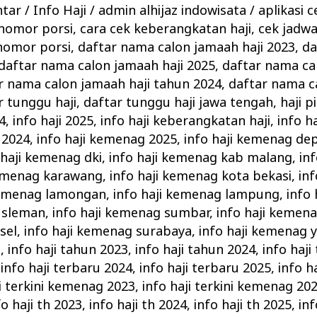
ntar
/
Info Haji
/
admin alhijaz indowisata
/
aplikasi c
 nomor porsi
,
cara cek keberangkatan haji
,
cek jadw
nomor porsi
,
daftar nama calon jamaah haji 2023
,
da
daftar nama calon jamaah haji 2025
,
daftar nama ca
r nama calon jamaah haji tahun 2024
,
daftar nama c
r tunggu haji
,
daftar tunggu haji jawa tengah
,
haji p
4
,
info haji 2025
,
info haji keberangkatan haji
,
info h
 2024
,
info haji kemenag 2025
,
info haji kemenag de
 haji kemenag dki
,
info haji kemenag kab malang
,
in
kemenag karawang
,
info haji kemenag kota bekasi
,
in
kemenag lamongan
,
info haji kemenag lampung
,
info
 sleman
,
info haji kemenag sumbar
,
info haji keme
sel
,
info haji kemenag surabaya
,
info haji kemenag 
d
,
info haji tahun 2023
,
info haji tahun 2024
,
info haji
,
info haji terbaru 2024
,
info haji terbaru 2025
,
info ha
ji terkini kemenag 2023
,
info haji terkini kemenag 20
fo haji th 2023
,
info haji th 2024
,
info haji th 2025
,
in