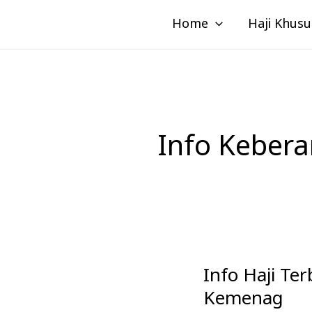
Lewati
Home
Haji Khusu
ke
konten
Info Kebera
Info Haji Te
Info
Haji
Kemenag