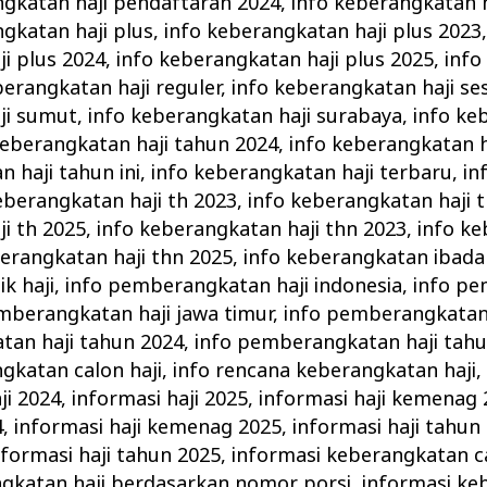
ngkatan haji pendaftaran 2024
,
info keberangkatan 
gkatan haji plus
,
info keberangkatan haji plus 2023
i plus 2024
,
info keberangkatan haji plus 2025
,
info
berangkatan haji reguler
,
info keberangkatan haji ses
ji sumut
,
info keberangkatan haji surabaya
,
info ke
keberangkatan haji tahun 2024
,
info keberangkatan h
 haji tahun ini
,
info keberangkatan haji terbaru
,
in
eberangkatan haji th 2023
,
info keberangkatan haji 
i th 2025
,
info keberangkatan haji thn 2023
,
info ke
berangkatan haji thn 2025
,
info keberangkatan ibadah
k haji
,
info pemberangkatan haji indonesia
,
info p
mberangkatan haji jawa timur
,
info pemberangkatan 
tan haji tahun 2024
,
info pemberangkatan haji tah
gkatan calon haji
,
info rencana keberangkatan haji
ji 2024
,
informasi haji 2025
,
informasi haji kemenag 
4
,
informasi haji kemenag 2025
,
informasi haji tahun
nformasi haji tahun 2025
,
informasi keberangkatan ca
ngkatan haji berdasarkan nomor porsi
,
informasi ke