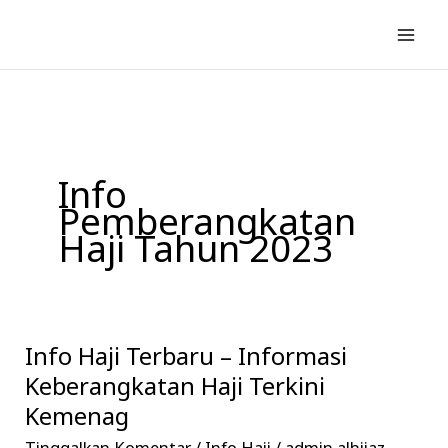
Lewati
ke
konten
Info
Pemberangkatan
Haji Tahun 2023
Info Haji Terbaru – Informasi
Info
Haji
Keberangkatan Haji Terkini
Terbaru
Kemenag
–