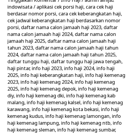
Tinggalkan Komentar
/
Info Haji
/
admin alhijaz
Informasi
indowisata
/
aplikasi cek porsi haji
,
cara cek haji
Keberangkatan
berdasar nomor porsi
,
cara cek keberangkatan haji
,
Haji
cek jadwal keberangkatan haji berdasarkan nomor
porsi
,
daftar nama calon jamaah haji 2023
,
daftar
Terkini
nama calon jamaah haji 2024
,
daftar nama calon
Kemenag
jamaah haji 2025
,
daftar nama calon jamaah haji
tahun 2023
,
daftar nama calon jamaah haji tahun
2024
,
daftar nama calon jamaah haji tahun 2025
,
daftar tunggu haji
,
daftar tunggu haji jawa tengah
,
haji pintar
,
info haji 2023
,
info haji 2024
,
info haji
2025
,
info haji keberangkatan haji
,
info haji kemenag
2023
,
info haji kemenag 2024
,
info haji kemenag
2025
,
info haji kemenag depok
,
info haji kemenag
diy
,
info haji kemenag dki
,
info haji kemenag kab
malang
,
info haji kemenag kalsel
,
info haji kemenag
karawang
,
info haji kemenag kota bekasi
,
info haji
kemenag kudus
,
info haji kemenag lamongan
,
info
haji kemenag lampung
,
info haji kemenag ntb
,
info
haji kemenag sleman
,
info haji kemenag sumbar
,