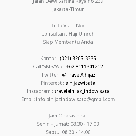
Jalan Dewi Sartika Raya no 239
Jakarta-Timur
Litta Viani Nur
Consultant Haji Umroh
Siap Membantu Anda
Kantor :
(021) 8265-3335
Call/SMS/Wa :
+62 8111341212
Twitter :
@TravelAlhijaz
Pinterest :
alhijazwisata
Instagram :
travelalhijaz_indowisata
Email: info.alhijazindowisata@gmail.com
Jam Operasional:
Senin - Jumat: 08.30 - 17.00
Sabtu: 08.30 - 14.00