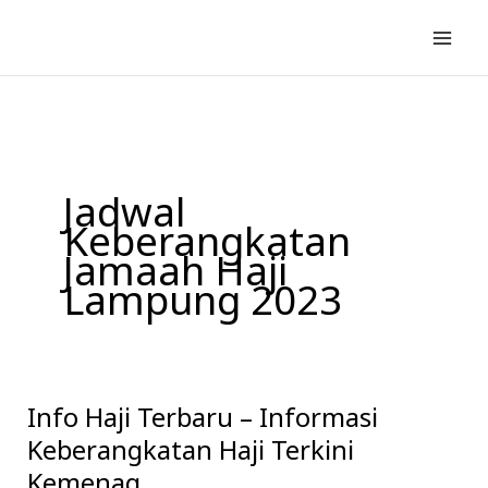
Lewati
ke
konten
Jadwal
Keberangkatan
Jamaah Haji
Lampung 2023
Info Haji Terbaru – Informasi
Info
Haji
Keberangkatan Haji Terkini
Terbaru
Kemenag