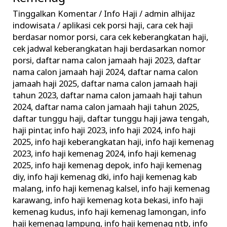
–
Tinggalkan Komentar
/
Info Haji
/
admin alhijaz
Informasi
indowisata
/
aplikasi cek porsi haji
,
cara cek haji
Keberangkatan
berdasar nomor porsi
,
cara cek keberangkatan haji
,
Haji
cek jadwal keberangkatan haji berdasarkan nomor
porsi
,
daftar nama calon jamaah haji 2023
,
daftar
Terkini
nama calon jamaah haji 2024
,
daftar nama calon
Kemenag
jamaah haji 2025
,
daftar nama calon jamaah haji
tahun 2023
,
daftar nama calon jamaah haji tahun
2024
,
daftar nama calon jamaah haji tahun 2025
,
daftar tunggu haji
,
daftar tunggu haji jawa tengah
,
haji pintar
,
info haji 2023
,
info haji 2024
,
info haji
2025
,
info haji keberangkatan haji
,
info haji kemenag
2023
,
info haji kemenag 2024
,
info haji kemenag
2025
,
info haji kemenag depok
,
info haji kemenag
diy
,
info haji kemenag dki
,
info haji kemenag kab
malang
,
info haji kemenag kalsel
,
info haji kemenag
karawang
,
info haji kemenag kota bekasi
,
info haji
kemenag kudus
,
info haji kemenag lamongan
,
info
haji kemenag lampung
,
info haji kemenag ntb
,
info