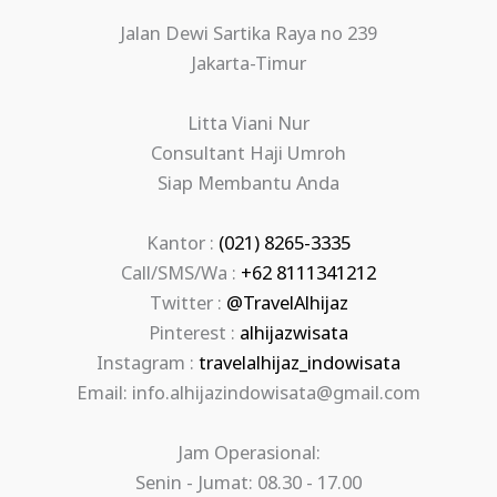
Jalan Dewi Sartika Raya no 239
Jakarta-Timur
Litta Viani Nur
Consultant Haji Umroh
Siap Membantu Anda
Kantor :
(021) 8265-3335
Call/SMS/Wa :
+62 8111341212
Twitter :
@TravelAlhijaz
Pinterest :
alhijazwisata
Instagram :
travelalhijaz_indowisata
Email: info.alhijazindowisata@gmail.com
Jam Operasional:
Senin - Jumat: 08.30 - 17.00