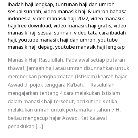
ibadah haji lengkap
,
tuntunan haji dan umroh
sesuai sunnah
,
video manasik haji & umroh bahasa
indonesia
,
video manasik haji 2022
,
video manasik
haji free download
,
video manasik haji gratis
,
video
manasik haji sesuai sunnah
,
video tata cara ibadah
haji
,
youtube manasik haji dan umroh
,
youtube
manasik haji depag
,
youtube manasik haji lengkap
Manasik Haji Rasulullah, Pada awal setiap putaran
thawaf, Jamaah haji atau umrah disunnahkan untuk
memberikan penghormatan (Istislam) kearah hajar
Aswad di pojok tenggara Ka’bah. Rasulullah
mengajarkan tentang 4 cara melakukan Istislam
dalam manasik haji tersebut, berikut ini: Ketika
melakukan umrah untuk pertama kali tahun 7 H,
beliau mengecup hajar Aswad. Ketika awal
penaklukan […]