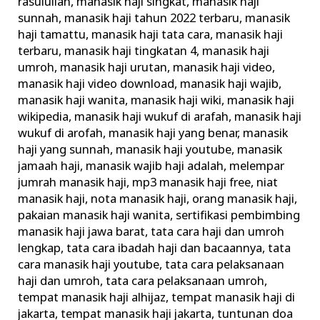
rasulullah
,
manasik haji singkat
,
manasik haji
sunnah
,
manasik haji tahun 2022 terbaru
,
manasik
haji tamattu
,
manasik haji tata cara
,
manasik haji
terbaru
,
manasik haji tingkatan 4
,
manasik haji
umroh
,
manasik haji urutan
,
manasik haji video
,
manasik haji video download
,
manasik haji wajib
,
manasik haji wanita
,
manasik haji wiki
,
manasik haji
wikipedia
,
manasik haji wukuf di arafah
,
manasik haji
wukuf di arofah
,
manasik haji yang benar
,
manasik
haji yang sunnah
,
manasik haji youtube
,
manasik
jamaah haji
,
manasik wajib haji adalah
,
melempar
jumrah manasik haji
,
mp3 manasik haji free
,
niat
manasik haji
,
nota manasik haji
,
orang manasik haji
,
pakaian manasik haji wanita
,
sertifikasi pembimbing
manasik haji jawa barat
,
tata cara haji dan umroh
lengkap
,
tata cara ibadah haji dan bacaannya
,
tata
cara manasik haji youtube
,
tata cara pelaksanaan
haji dan umroh
,
tata cara pelaksanaan umroh
,
tempat manasik haji alhijaz
,
tempat manasik haji di
jakarta
,
tempat manasik haji jakarta
,
tuntunan doa