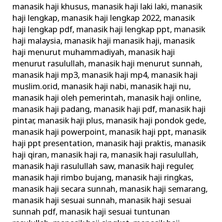
manasik haji khusus
,
manasik haji laki laki
,
manasik
haji lengkap
,
manasik haji lengkap 2022
,
manasik
haji lengkap pdf
,
manasik haji lengkap ppt
,
manasik
haji malaysia
,
manasik haji manasik haji
,
manasik
haji menurut muhammadiyah
,
manasik haji
menurut rasulullah
,
manasik haji menurut sunnah
,
manasik haji mp3
,
manasik haji mp4
,
manasik haji
muslim.or.id
,
manasik haji nabi
,
manasik haji nu
,
manasik haji oleh pemerintah
,
manasik haji online
,
manasik haji padang
,
manasik haji pdf
,
manasik haji
pintar
,
manasik haji plus
,
manasik haji pondok gede
,
manasik haji powerpoint
,
manasik haji ppt
,
manasik
haji ppt presentation
,
manasik haji praktis
,
manasik
haji qiran
,
manasik haji ra
,
manasik haji rasulullah
,
manasik haji rasulullah saw
,
manasik haji reguler
,
manasik haji rimbo bujang
,
manasik haji ringkas
,
manasik haji secara sunnah
,
manasik haji semarang
,
manasik haji sesuai sunnah
,
manasik haji sesuai
sunnah pdf
,
manasik haji sesuai tuntunan