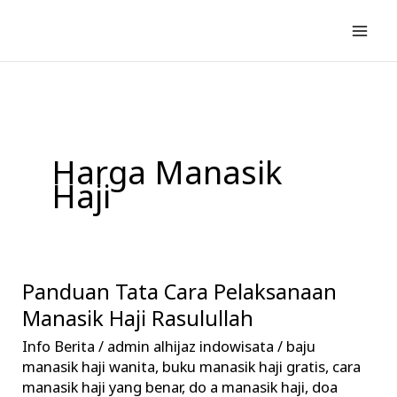
Lewati
ke
konten
Harga Manasik
Haji
Panduan Tata Cara Pelaksanaan
Panduan
Tata
Manasik Haji Rasulullah
Cara
Info Berita
/
admin alhijaz indowisata
/
baju
Pelaksanaan
manasik haji wanita
,
buku manasik haji gratis
,
cara
Manasik
manasik haji yang benar
,
do a manasik haji
,
doa