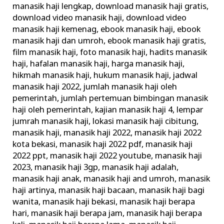
manasik haji lengkap
,
download manasik haji gratis
,
Haji
download video manasik haji
,
download video
Rasulullah
manasik haji kemenag
,
ebook manasik haji
,
ebook
manasik haji dan umroh
,
ebook manasik haji gratis
,
film manasik haji
,
foto manasik haji
,
hadits manasik
haji
,
hafalan manasik haji
,
harga manasik haji
,
hikmah manasik haji
,
hukum manasik haji
,
jadwal
manasik haji 2022
,
jumlah manasik haji oleh
pemerintah
,
jumlah pertemuan bimbingan manasik
haji oleh pemerintah
,
kajian manasik haji 4
,
lempar
jumrah manasik haji
,
lokasi manasik haji cibitung
,
manasik haji
,
manasik haji 2022
,
manasik haji 2022
kota bekasi
,
manasik haji 2022 pdf
,
manasik haji
2022 ppt
,
manasik haji 2022 youtube
,
manasik haji
2023
,
manasik haji 3gp
,
manasik haji adalah
,
manasik haji anak
,
manasik haji and umroh
,
manasik
haji artinya
,
manasik haji bacaan
,
manasik haji bagi
wanita
,
manasik haji bekasi
,
manasik haji berapa
hari
,
manasik haji berapa jam
,
manasik haji berapa