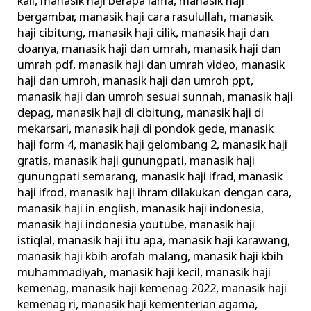
kali
,
manasik haji berapa lama
,
manasik haji
bergambar
,
manasik haji cara rasulullah
,
manasik
haji cibitung
,
manasik haji cilik
,
manasik haji dan
doanya
,
manasik haji dan umrah
,
manasik haji dan
umrah pdf
,
manasik haji dan umrah video
,
manasik
haji dan umroh
,
manasik haji dan umroh ppt
,
manasik haji dan umroh sesuai sunnah
,
manasik haji
depag
,
manasik haji di cibitung
,
manasik haji di
mekarsari
,
manasik haji di pondok gede
,
manasik
haji form 4
,
manasik haji gelombang 2
,
manasik haji
gratis
,
manasik haji gunungpati
,
manasik haji
gunungpati semarang
,
manasik haji ifrad
,
manasik
haji ifrod
,
manasik haji ihram dilakukan dengan cara
,
manasik haji in english
,
manasik haji indonesia
,
manasik haji indonesia youtube
,
manasik haji
istiqlal
,
manasik haji itu apa
,
manasik haji karawang
,
manasik haji kbih arofah malang
,
manasik haji kbih
muhammadiyah
,
manasik haji kecil
,
manasik haji
kemenag
,
manasik haji kemenag 2022
,
manasik haji
kemenag ri
,
manasik haji kementerian agama
,