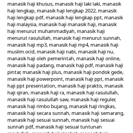
manasik haji khusus
,
manasik haji laki laki
,
manasik
haji lengkap
,
manasik haji lengkap 2022
,
manasik
haji lengkap pdf
,
manasik haji lengkap ppt
,
manasik
haji malaysia
,
manasik haji manasik haji
,
manasik
haji menurut muhammadiyah
,
manasik haji
menurut rasulullah
,
manasik haji menurut sunnah
,
manasik haji mp3
,
manasik haji mp4
,
manasik haji
muslim.or.id
,
manasik haji nabi
,
manasik haji nu
,
manasik haji oleh pemerintah
,
manasik haji online
,
manasik haji padang
,
manasik haji pdf
,
manasik haji
pintar
,
manasik haji plus
,
manasik haji pondok gede
,
manasik haji powerpoint
,
manasik haji ppt
,
manasik
haji ppt presentation
,
manasik haji praktis
,
manasik
haji qiran
,
manasik haji ra
,
manasik haji rasulullah
,
manasik haji rasulullah saw
,
manasik haji reguler
,
manasik haji rimbo bujang
,
manasik haji ringkas
,
manasik haji secara sunnah
,
manasik haji semarang
,
manasik haji sesuai sunnah
,
manasik haji sesuai
sunnah pdf
,
manasik haji sesuai tuntunan