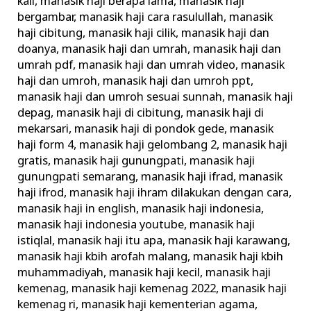
kali
,
manasik haji berapa lama
,
manasik haji
bergambar
,
manasik haji cara rasulullah
,
manasik
haji cibitung
,
manasik haji cilik
,
manasik haji dan
doanya
,
manasik haji dan umrah
,
manasik haji dan
umrah pdf
,
manasik haji dan umrah video
,
manasik
haji dan umroh
,
manasik haji dan umroh ppt
,
manasik haji dan umroh sesuai sunnah
,
manasik haji
depag
,
manasik haji di cibitung
,
manasik haji di
mekarsari
,
manasik haji di pondok gede
,
manasik
haji form 4
,
manasik haji gelombang 2
,
manasik haji
gratis
,
manasik haji gunungpati
,
manasik haji
gunungpati semarang
,
manasik haji ifrad
,
manasik
haji ifrod
,
manasik haji ihram dilakukan dengan cara
,
manasik haji in english
,
manasik haji indonesia
,
manasik haji indonesia youtube
,
manasik haji
istiqlal
,
manasik haji itu apa
,
manasik haji karawang
,
manasik haji kbih arofah malang
,
manasik haji kbih
muhammadiyah
,
manasik haji kecil
,
manasik haji
kemenag
,
manasik haji kemenag 2022
,
manasik haji
kemenag ri
,
manasik haji kementerian agama
,