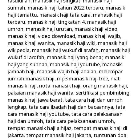
rasulullah
,
manasik haji singkat
,
manasik haji
sunnah
,
manasik haji tahun 2022 terbaru
,
manasik
haji tamattu
,
manasik haji tata cara
,
manasik haji
terbaru
,
manasik haji tingkatan 4
,
manasik haji
umroh
,
manasik haji urutan
,
manasik haji video
,
manasik haji video download
,
manasik haji wajib
,
manasik haji wanita
,
manasik haji wiki
,
manasik haji
wikipedia
,
manasik haji wukuf di arafah
,
manasik haji
wukuf di arofah
,
manasik haji yang benar
,
manasik
haji yang sunnah
,
manasik haji youtube
,
manasik
jamaah haji
,
manasik wajib haji adalah
,
melempar
jumrah manasik haji
,
mp3 manasik haji free
,
niat
manasik haji
,
nota manasik haji
,
orang manasik haji
,
pakaian manasik haji wanita
,
sertifikasi pembimbing
manasik haji jawa barat
,
tata cara haji dan umroh
lengkap
,
tata cara ibadah haji dan bacaannya
,
tata
cara manasik haji youtube
,
tata cara pelaksanaan
haji dan umroh
,
tata cara pelaksanaan umroh
,
tempat manasik haji alhijaz
,
tempat manasik haji di
jakarta
,
tempat manasik haji jakarta
,
tuntunan doa