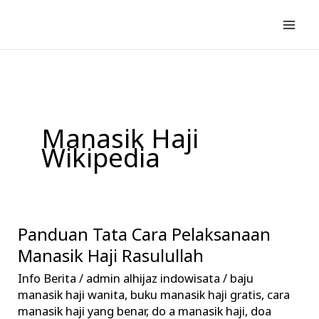
Lewati
ke
konten
Manasik Haji
Wikipedia
Panduan Tata Cara Pelaksanaan
Panduan
Tata
Manasik Haji Rasulullah
Cara
Info Berita
/
admin alhijaz indowisata
/
baju
Pelaksanaan
manasik haji wanita
,
buku manasik haji gratis
,
cara
Manasik
manasik haji yang benar
,
do a manasik haji
,
doa