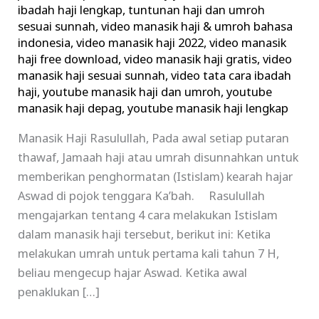
ibadah haji lengkap
,
tuntunan haji dan umroh
sesuai sunnah
,
video manasik haji & umroh bahasa
indonesia
,
video manasik haji 2022
,
video manasik
haji free download
,
video manasik haji gratis
,
video
manasik haji sesuai sunnah
,
video tata cara ibadah
haji
,
youtube manasik haji dan umroh
,
youtube
manasik haji depag
,
youtube manasik haji lengkap
Manasik Haji Rasulullah, Pada awal setiap putaran
thawaf, Jamaah haji atau umrah disunnahkan untuk
memberikan penghormatan (Istislam) kearah hajar
Aswad di pojok tenggara Ka’bah. Rasulullah
mengajarkan tentang 4 cara melakukan Istislam
dalam manasik haji tersebut, berikut ini: Ketika
melakukan umrah untuk pertama kali tahun 7 H,
beliau mengecup hajar Aswad. Ketika awal
penaklukan […]