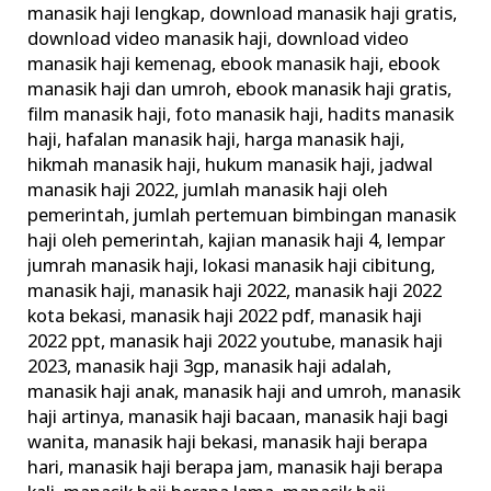
manasik haji lengkap
,
download manasik haji gratis
,
Haji
download video manasik haji
,
download video
Rasulullah
manasik haji kemenag
,
ebook manasik haji
,
ebook
manasik haji dan umroh
,
ebook manasik haji gratis
,
film manasik haji
,
foto manasik haji
,
hadits manasik
haji
,
hafalan manasik haji
,
harga manasik haji
,
hikmah manasik haji
,
hukum manasik haji
,
jadwal
manasik haji 2022
,
jumlah manasik haji oleh
pemerintah
,
jumlah pertemuan bimbingan manasik
haji oleh pemerintah
,
kajian manasik haji 4
,
lempar
jumrah manasik haji
,
lokasi manasik haji cibitung
,
manasik haji
,
manasik haji 2022
,
manasik haji 2022
kota bekasi
,
manasik haji 2022 pdf
,
manasik haji
2022 ppt
,
manasik haji 2022 youtube
,
manasik haji
2023
,
manasik haji 3gp
,
manasik haji adalah
,
manasik haji anak
,
manasik haji and umroh
,
manasik
haji artinya
,
manasik haji bacaan
,
manasik haji bagi
wanita
,
manasik haji bekasi
,
manasik haji berapa
hari
,
manasik haji berapa jam
,
manasik haji berapa