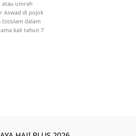
ji atau umrah
r Aswad di pojok
 Istislam dalam
tama kali tahun 7
IAYA HAJI PLUS 2026