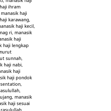
ti
,
manasik haji
haji ihram
,
manasik haji
haji karawang
,
anasik haji kecil
,
nag ri
,
manasik
nasik haji
 haji lengkap
enurut
rut sunnah
,
 haji nabi
,
nasik haji
ik haji pondok
esentation
,
rasulullah
,
bujang
,
manasik
ik haji sesuai
rasulullah
,