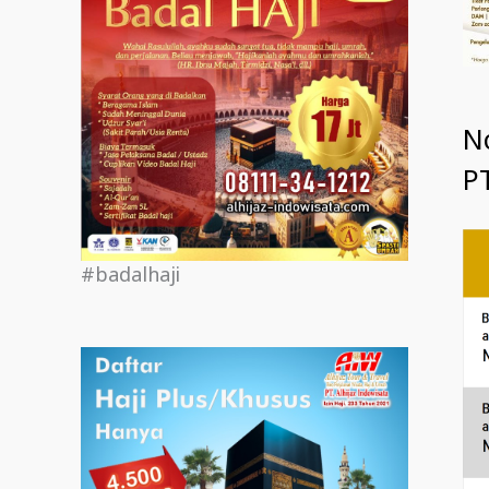
N
PT
#badalhaji