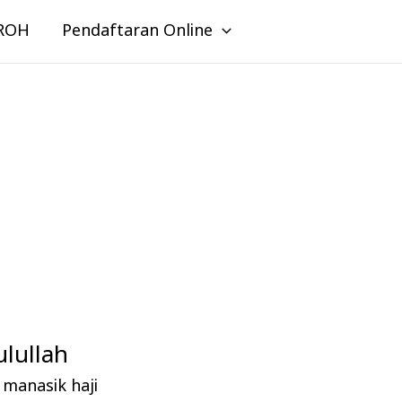
ROH
Pendaftaran Online
lullah
manasik haji