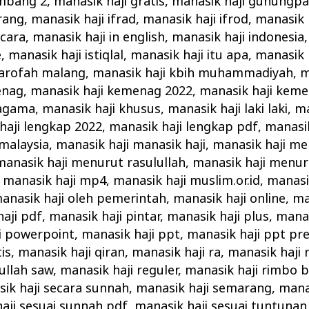
ombang 2
,
manasik haji gratis
,
manasik haji gunungpa
rang
,
manasik haji ifrad
,
manasik haji ifrod
,
manasik 
 cara
,
manasik haji in english
,
manasik haji indonesia
e
,
manasik haji istiqlal
,
manasik haji itu apa
,
manasik 
 arofah malang
,
manasik haji kbih muhammadiyah
,
m
enag
,
manasik haji kemenag 2022
,
manasik haji keme
 agama
,
manasik haji khusus
,
manasik haji laki laki
,
ma
haji lengkap 2022
,
manasik haji lengkap pdf
,
manasik
 malaysia
,
manasik haji manasik haji
,
manasik haji m
manasik haji menurut rasulullah
,
manasik haji menu
,
manasik haji mp4
,
manasik haji muslim.or.id
,
manasik
anasik haji oleh pemerintah
,
manasik haji online
,
ma
aji pdf
,
manasik haji pintar
,
manasik haji plus
,
manas
i powerpoint
,
manasik haji ppt
,
manasik haji ppt pr
is
,
manasik haji qiran
,
manasik haji ra
,
manasik haji 
ullah saw
,
manasik haji reguler
,
manasik haji rimbo 
ik haji secara sunnah
,
manasik haji semarang
,
manas
aji sesuai sunnah pdf
,
manasik haji sesuai tuntunan 