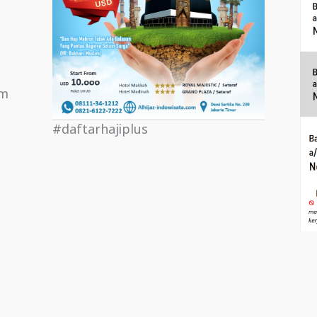
om
#daftarhajiplus