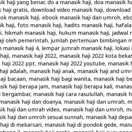
ik haji yang benar
,
do a manasik haji
,
doa manasik ha
haji gratis
,
download video manasik haji
,
download 
ok manasik haji
,
ebook manasik haji dan umroh
,
ebo
k haji
,
foto manasik haji
,
hadits manasik haji
,
hafala
i
,
hikmah manasik haji
,
hukum manasik haji
,
jadwal 
ji oleh pemerintah
,
jumlah pertemuan bimbingan ma
n manasik haji 4
,
lempar jumrah manasik haji
,
lokasi
haji
,
manasik haji 2022
,
manasik haji 2022 kota bekas
 haji 2022 ppt
,
manasik haji 2022 youtube
,
manasik h
haji adalah
,
manasik haji anak
,
manasik haji and um
aji bacaan
,
manasik haji bagi wanita
,
manasik haji b
ik haji berapa jam
,
manasik haji berapa kali
,
manasi
i bergambar
,
manasik haji cara rasulullah
,
manasik ha
manasik haji dan doanya
,
manasik haji dan umrah
,
m
ik haji dan umrah video
,
manasik haji dan umroh
,
ma
ik haji dan umroh sesuai sunnah
,
manasik haji depa
haji di mekarsari
,
manasik haji di pondok gede
,
mana