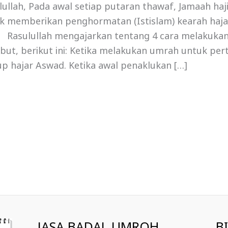
lullah, Pada awal setiap putaran thawaf, Jamaah ha
k memberikan penghormatan (Istislam) kearah haja
 Rasulullah mengajarkan tentang 4 cara melakukan
ebut, berikut ini: Ketika melakukan umrah untuk per
p hajar Aswad. Ketika awal penaklukan […]
JASA BADAL UMROH
B