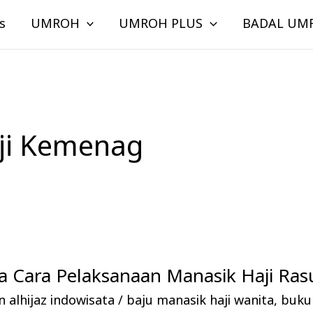
s
UMROH
UMROH PLUS
BADAL UM
ji Kemenag
 Cara Pelaksanaan Manasik Haji Rasu
 alhijaz indowisata
/
baju manasik haji wanita
,
buku 