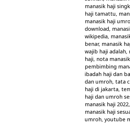
manasik haji sing
haji tamattu
,
mana
manasik haji umr
download
,
manasik
wikipedia
,
manasik
benar
,
manasik ha
wajib haji adalah
,
haji
,
nota manasik 
pembimbing manas
ibadah haji dan b
dan umroh
,
tata 
haji di jakarta
,
tem
haji dan umroh se
manasik haji 2022
manasik haji sesu
umroh
,
youtube m