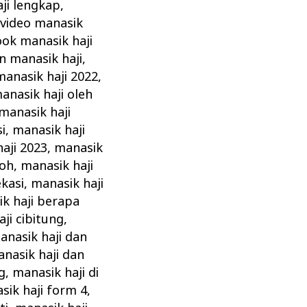
ji lengkap
,
video manasik
ok manasik haji
n manasik haji
,
manasik haji 2022
,
nasik haji oleh
 manasik haji
i
,
manasik haji
aji 2023
,
manasik
roh
,
manasik haji
ekasi
,
manasik haji
k haji berapa
ji cibitung
,
anasik haji dan
nasik haji dan
g
,
manasik haji di
sik haji form 4
,