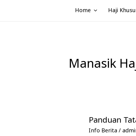
Lewati
Home
Haji Khusu
ke
konten
Manasik Ha
Panduan Tata
Panduan
Tata
Info Berita
/
admin