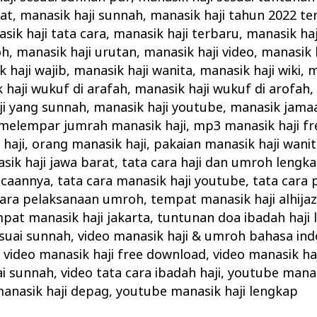
kat
,
manasik haji sunnah
,
manasik haji tahun 2022 te
sik haji tata cara
,
manasik haji terbaru
,
manasik haj
oh
,
manasik haji urutan
,
manasik haji video
,
manasik h
 haji wajib
,
manasik haji wanita
,
manasik haji wiki
,
m
 haji wukuf di arafah
,
manasik haji wukuf di arofah
ji yang sunnah
,
manasik haji youtube
,
manasik jamaa
melempar jumrah manasik haji
,
mp3 manasik haji fr
haji
,
orang manasik haji
,
pakaian manasik haji wani
ik haji jawa barat
,
tata cara haji dan umroh lengk
acaannya
,
tata cara manasik haji youtube
,
tata cara 
cara pelaksanaan umroh
,
tempat manasik haji alhija
pat manasik haji jakarta
,
tuntunan doa ibadah haji
suai sunnah
,
video manasik haji & umroh bahasa ind
,
video manasik haji free download
,
video manasik haj
ai sunnah
,
video tata cara ibadah haji
,
youtube manas
anasik haji depag
,
youtube manasik haji lengkap