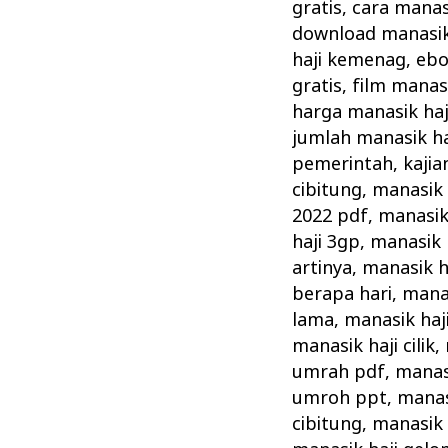
Cara
gratis
,
cara manas
Pelaksanaan
download manasik 
Manasik
haji kemenag
,
ebo
gratis
,
film manasi
Haji
harga manasik haj
Rasulullah
jumlah manasik ha
pemerintah
,
kajia
cibitung
,
manasik 
2022 pdf
,
manasik
haji 3gp
,
manasik 
artinya
,
manasik h
berapa hari
,
manas
lama
,
manasik haj
manasik haji cilik
,
umrah pdf
,
manas
umroh ppt
,
manas
cibitung
,
manasik 