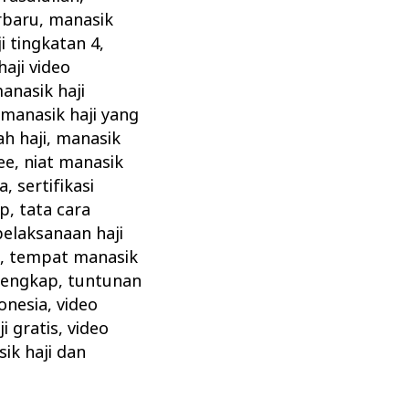
rbaru
,
manasik
i tingkatan 4
,
aji video
anasik haji
,
manasik haji yang
h haji
,
manasik
ee
,
niat manasik
ta
,
sertifikasi
ap
,
tata cara
pelaksanaan haji
z
,
tempat manasik
 lengkap
,
tuntunan
onesia
,
video
i gratis
,
video
ik haji dan