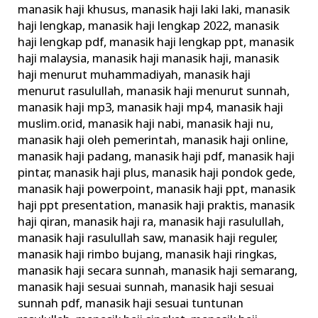
manasik haji khusus
,
manasik haji laki laki
,
manasik
haji lengkap
,
manasik haji lengkap 2022
,
manasik
haji lengkap pdf
,
manasik haji lengkap ppt
,
manasik
haji malaysia
,
manasik haji manasik haji
,
manasik
haji menurut muhammadiyah
,
manasik haji
menurut rasulullah
,
manasik haji menurut sunnah
,
manasik haji mp3
,
manasik haji mp4
,
manasik haji
muslim.or.id
,
manasik haji nabi
,
manasik haji nu
,
manasik haji oleh pemerintah
,
manasik haji online
,
manasik haji padang
,
manasik haji pdf
,
manasik haji
pintar
,
manasik haji plus
,
manasik haji pondok gede
,
manasik haji powerpoint
,
manasik haji ppt
,
manasik
haji ppt presentation
,
manasik haji praktis
,
manasik
haji qiran
,
manasik haji ra
,
manasik haji rasulullah
,
manasik haji rasulullah saw
,
manasik haji reguler
,
manasik haji rimbo bujang
,
manasik haji ringkas
,
manasik haji secara sunnah
,
manasik haji semarang
,
manasik haji sesuai sunnah
,
manasik haji sesuai
sunnah pdf
,
manasik haji sesuai tuntunan