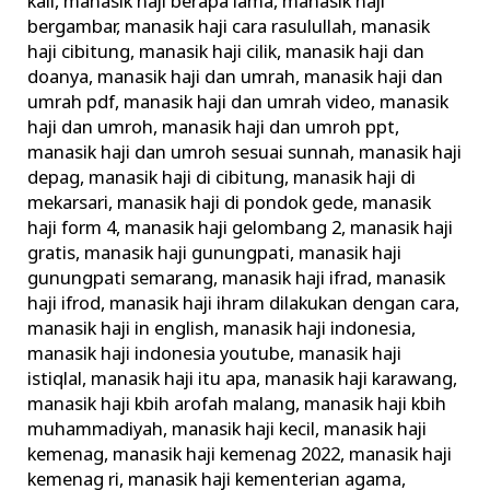
kali
,
manasik haji berapa lama
,
manasik haji
bergambar
,
manasik haji cara rasulullah
,
manasik
haji cibitung
,
manasik haji cilik
,
manasik haji dan
doanya
,
manasik haji dan umrah
,
manasik haji dan
umrah pdf
,
manasik haji dan umrah video
,
manasik
haji dan umroh
,
manasik haji dan umroh ppt
,
manasik haji dan umroh sesuai sunnah
,
manasik haji
depag
,
manasik haji di cibitung
,
manasik haji di
mekarsari
,
manasik haji di pondok gede
,
manasik
haji form 4
,
manasik haji gelombang 2
,
manasik haji
gratis
,
manasik haji gunungpati
,
manasik haji
gunungpati semarang
,
manasik haji ifrad
,
manasik
haji ifrod
,
manasik haji ihram dilakukan dengan cara
,
manasik haji in english
,
manasik haji indonesia
,
manasik haji indonesia youtube
,
manasik haji
istiqlal
,
manasik haji itu apa
,
manasik haji karawang
,
manasik haji kbih arofah malang
,
manasik haji kbih
muhammadiyah
,
manasik haji kecil
,
manasik haji
kemenag
,
manasik haji kemenag 2022
,
manasik haji
kemenag ri
,
manasik haji kementerian agama
,