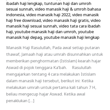
ibadah haji lengkap
,
tuntunan haji dan umroh
sesuai sunnah
,
video manasik haji & umroh bahasa
indonesia
,
video manasik haji 2022
,
video manasik
haji free download
,
video manasik haji gratis
,
video
manasik haji sesuai sunnah
,
video tata cara ibadah
haji
,
youtube manasik haji dan umroh
,
youtube
manasik haji depag
,
youtube manasik haji lengkap
Manasik Haji Rasulullah, Pada awal setiap putaran
thawaf, Jamaah haji atau umrah disunnahkan untuk
memberikan penghormatan (Istislam) kearah hajar
Aswad di pojok tenggara Ka’bah. Rasulullah
mengajarkan tentang 4 cara melakukan Istislam
dalam manasik haji tersebut, berikut ini: Ketika
melakukan umrah untuk pertama kali tahun 7 H,
beliau mengecup hajar Aswad. Ketika awal
penaklukan […]