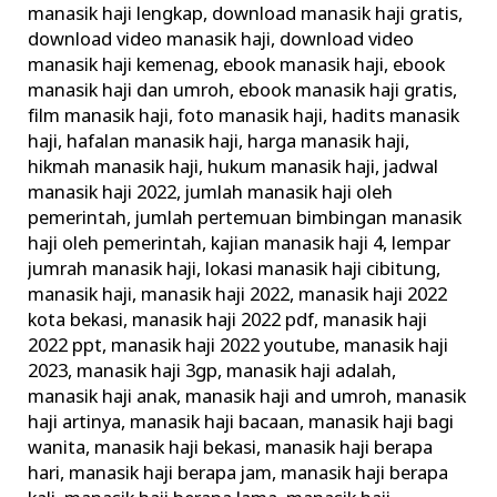
manasik haji lengkap
,
download manasik haji gratis
,
Haji
download video manasik haji
,
download video
Rasulullah
manasik haji kemenag
,
ebook manasik haji
,
ebook
manasik haji dan umroh
,
ebook manasik haji gratis
,
film manasik haji
,
foto manasik haji
,
hadits manasik
haji
,
hafalan manasik haji
,
harga manasik haji
,
hikmah manasik haji
,
hukum manasik haji
,
jadwal
manasik haji 2022
,
jumlah manasik haji oleh
pemerintah
,
jumlah pertemuan bimbingan manasik
haji oleh pemerintah
,
kajian manasik haji 4
,
lempar
jumrah manasik haji
,
lokasi manasik haji cibitung
,
manasik haji
,
manasik haji 2022
,
manasik haji 2022
kota bekasi
,
manasik haji 2022 pdf
,
manasik haji
2022 ppt
,
manasik haji 2022 youtube
,
manasik haji
2023
,
manasik haji 3gp
,
manasik haji adalah
,
manasik haji anak
,
manasik haji and umroh
,
manasik
haji artinya
,
manasik haji bacaan
,
manasik haji bagi
wanita
,
manasik haji bekasi
,
manasik haji berapa
hari
,
manasik haji berapa jam
,
manasik haji berapa