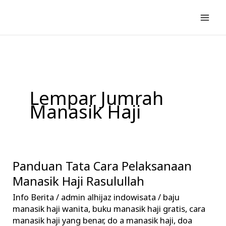
Lewati
ke
konten
Lempar Jumrah
Manasik Haji
Panduan Tata Cara Pelaksanaan
Panduan
Tata
Manasik Haji Rasulullah
Cara
Info Berita
/
admin alhijaz indowisata
/
baju
Pelaksanaan
manasik haji wanita
,
buku manasik haji gratis
,
cara
Manasik
manasik haji yang benar
,
do a manasik haji
,
doa