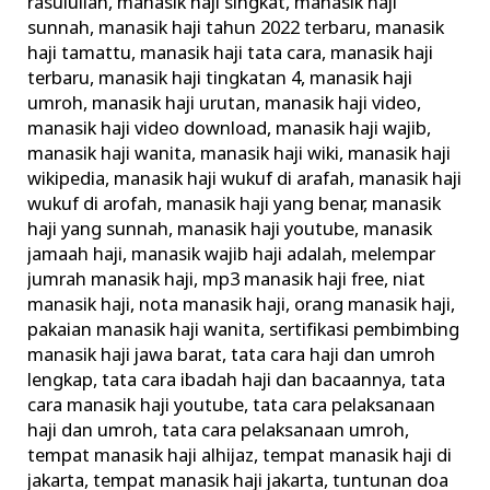
rasulullah
,
manasik haji singkat
,
manasik haji
sunnah
,
manasik haji tahun 2022 terbaru
,
manasik
haji tamattu
,
manasik haji tata cara
,
manasik haji
terbaru
,
manasik haji tingkatan 4
,
manasik haji
umroh
,
manasik haji urutan
,
manasik haji video
,
manasik haji video download
,
manasik haji wajib
,
manasik haji wanita
,
manasik haji wiki
,
manasik haji
wikipedia
,
manasik haji wukuf di arafah
,
manasik haji
wukuf di arofah
,
manasik haji yang benar
,
manasik
haji yang sunnah
,
manasik haji youtube
,
manasik
jamaah haji
,
manasik wajib haji adalah
,
melempar
jumrah manasik haji
,
mp3 manasik haji free
,
niat
manasik haji
,
nota manasik haji
,
orang manasik haji
,
pakaian manasik haji wanita
,
sertifikasi pembimbing
manasik haji jawa barat
,
tata cara haji dan umroh
lengkap
,
tata cara ibadah haji dan bacaannya
,
tata
cara manasik haji youtube
,
tata cara pelaksanaan
haji dan umroh
,
tata cara pelaksanaan umroh
,
tempat manasik haji alhijaz
,
tempat manasik haji di
jakarta
,
tempat manasik haji jakarta
,
tuntunan doa