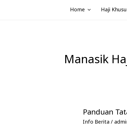
Lewati
Home
Haji Khusu
ke
konten
Manasik Haj
Panduan Tata
Panduan
Tata
Info Berita
/
admin