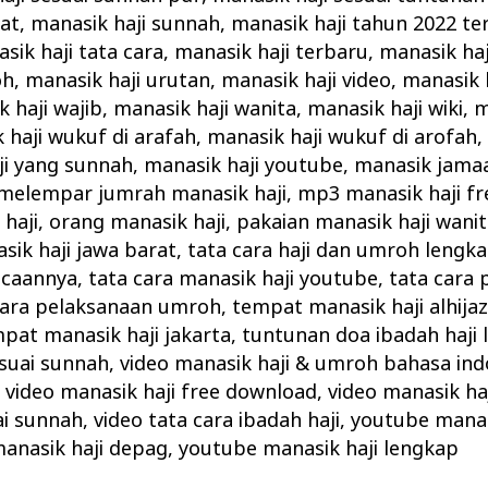
kat
,
manasik haji sunnah
,
manasik haji tahun 2022 te
sik haji tata cara
,
manasik haji terbaru
,
manasik haj
oh
,
manasik haji urutan
,
manasik haji video
,
manasik h
 haji wajib
,
manasik haji wanita
,
manasik haji wiki
,
m
 haji wukuf di arafah
,
manasik haji wukuf di arofah
ji yang sunnah
,
manasik haji youtube
,
manasik jamaa
melempar jumrah manasik haji
,
mp3 manasik haji fr
haji
,
orang manasik haji
,
pakaian manasik haji wani
ik haji jawa barat
,
tata cara haji dan umroh lengk
acaannya
,
tata cara manasik haji youtube
,
tata cara 
cara pelaksanaan umroh
,
tempat manasik haji alhija
pat manasik haji jakarta
,
tuntunan doa ibadah haji
suai sunnah
,
video manasik haji & umroh bahasa ind
,
video manasik haji free download
,
video manasik haj
ai sunnah
,
video tata cara ibadah haji
,
youtube manas
anasik haji depag
,
youtube manasik haji lengkap