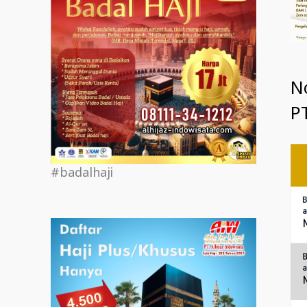
N
PT
#badalhaji