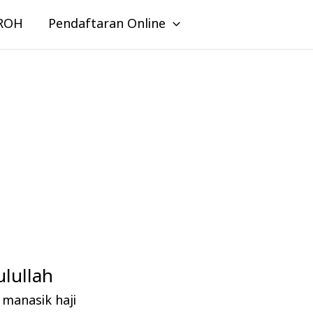
ROH
Pendaftaran Online
lullah
manasik haji