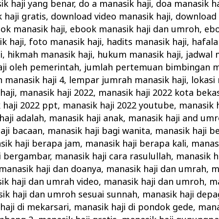
ik haji yang benar
,
do a manasik haji
,
doa manasik ha
haji gratis
,
download video manasik haji
,
download 
ok manasik haji
,
ebook manasik haji dan umroh
,
ebo
k haji
,
foto manasik haji
,
hadits manasik haji
,
hafala
i
,
hikmah manasik haji
,
hukum manasik haji
,
jadwal 
ji oleh pemerintah
,
jumlah pertemuan bimbingan ma
n manasik haji 4
,
lempar jumrah manasik haji
,
lokasi
haji
,
manasik haji 2022
,
manasik haji 2022 kota bekas
 haji 2022 ppt
,
manasik haji 2022 youtube
,
manasik h
haji adalah
,
manasik haji anak
,
manasik haji and um
aji bacaan
,
manasik haji bagi wanita
,
manasik haji b
ik haji berapa jam
,
manasik haji berapa kali
,
manasi
i bergambar
,
manasik haji cara rasulullah
,
manasik ha
manasik haji dan doanya
,
manasik haji dan umrah
,
m
ik haji dan umrah video
,
manasik haji dan umroh
,
ma
ik haji dan umroh sesuai sunnah
,
manasik haji depa
haji di mekarsari
,
manasik haji di pondok gede
,
mana