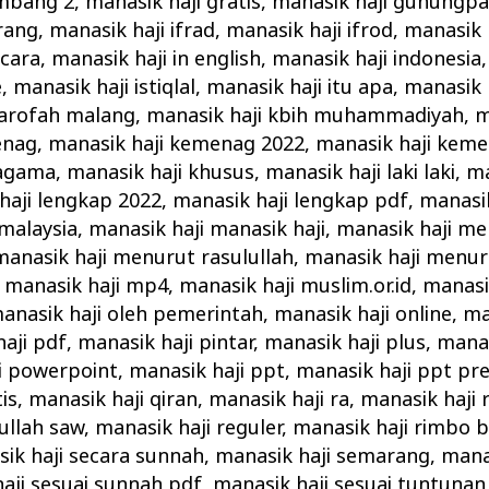
ombang 2
,
manasik haji gratis
,
manasik haji gunungpa
rang
,
manasik haji ifrad
,
manasik haji ifrod
,
manasik 
 cara
,
manasik haji in english
,
manasik haji indonesia
e
,
manasik haji istiqlal
,
manasik haji itu apa
,
manasik 
 arofah malang
,
manasik haji kbih muhammadiyah
,
m
enag
,
manasik haji kemenag 2022
,
manasik haji keme
 agama
,
manasik haji khusus
,
manasik haji laki laki
,
ma
haji lengkap 2022
,
manasik haji lengkap pdf
,
manasik
 malaysia
,
manasik haji manasik haji
,
manasik haji m
manasik haji menurut rasulullah
,
manasik haji menu
,
manasik haji mp4
,
manasik haji muslim.or.id
,
manasik
anasik haji oleh pemerintah
,
manasik haji online
,
ma
aji pdf
,
manasik haji pintar
,
manasik haji plus
,
manas
i powerpoint
,
manasik haji ppt
,
manasik haji ppt pr
is
,
manasik haji qiran
,
manasik haji ra
,
manasik haji 
ullah saw
,
manasik haji reguler
,
manasik haji rimbo 
ik haji secara sunnah
,
manasik haji semarang
,
manas
aji sesuai sunnah pdf
,
manasik haji sesuai tuntunan 