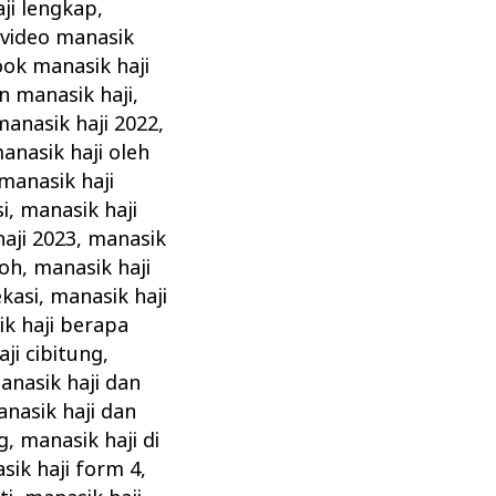
ji lengkap
,
video manasik
ok manasik haji
n manasik haji
,
manasik haji 2022
,
nasik haji oleh
 manasik haji
i
,
manasik haji
aji 2023
,
manasik
roh
,
manasik haji
ekasi
,
manasik haji
k haji berapa
ji cibitung
,
anasik haji dan
nasik haji dan
g
,
manasik haji di
sik haji form 4
,