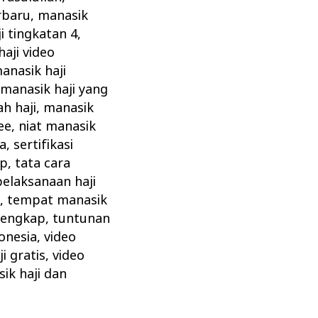
rbaru
,
manasik
i tingkatan 4
,
aji video
anasik haji
,
manasik haji yang
h haji
,
manasik
ee
,
niat manasik
ta
,
sertifikasi
ap
,
tata cara
pelaksanaan haji
z
,
tempat manasik
 lengkap
,
tuntunan
onesia
,
video
i gratis
,
video
ik haji dan