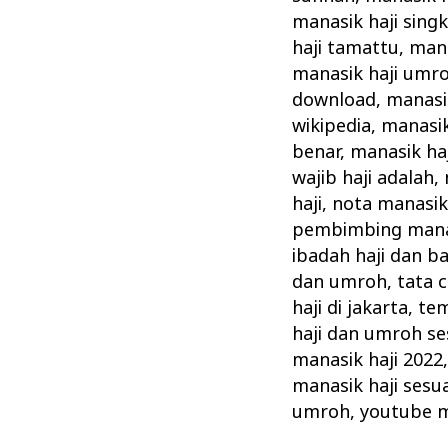
manasik haji sing
haji tamattu
,
mana
manasik haji umr
download
,
manasik
wikipedia
,
manasik
benar
,
manasik ha
wajib haji adalah
,
haji
,
nota manasik 
pembimbing manas
ibadah haji dan b
dan umroh
,
tata 
haji di jakarta
,
tem
haji dan umroh se
manasik haji 2022
manasik haji sesu
umroh
,
youtube m