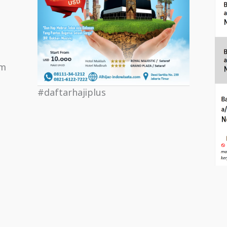
om
#daftarhajiplus