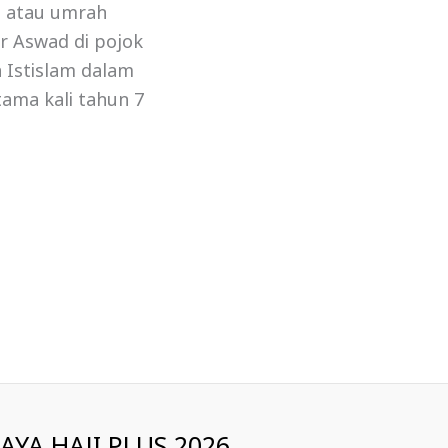
ji atau umrah
r Aswad di pojok
 Istislam dalam
tama kali tahun 7
IAYA HAJI PLUS 2026