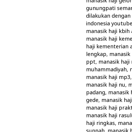
manasik haji gel
gunungpati sema
dilakukan dengan
indonesia youtub
manasik haji kbih
manasik haji kem
haji kementerian
lengkap
,
manasik 
ppt
,
manasik haji
muhammadiyah
,
manasik haji mp3
manasik haji nu
,
m
padang
,
manasik h
gede
,
manasik haj
manasik haji prakt
manasik haji rasul
haji ringkas
,
manas
sunnah
,
manasik h