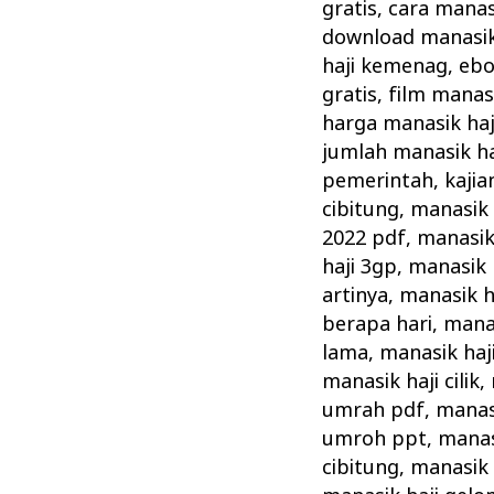
Cara
gratis
,
cara manas
Pelaksanaan
download manasik 
Manasik
haji kemenag
,
ebo
gratis
,
film manasi
Haji
harga manasik haj
Rasulullah
jumlah manasik ha
pemerintah
,
kajia
cibitung
,
manasik 
2022 pdf
,
manasik
haji 3gp
,
manasik 
artinya
,
manasik h
berapa hari
,
manas
lama
,
manasik haj
manasik haji cilik
,
umrah pdf
,
manas
umroh ppt
,
manas
cibitung
,
manasik 