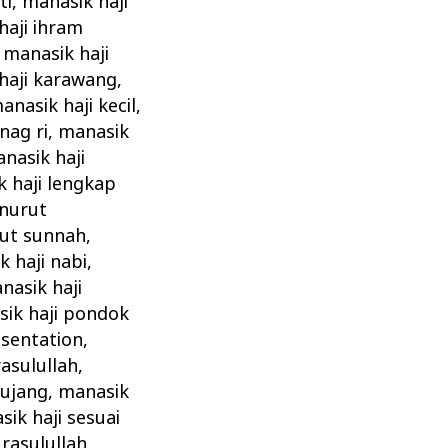
ti
,
manasik haji
haji ihram
,
manasik haji
haji karawang
,
anasik haji kecil
,
nag ri
,
manasik
nasik haji
 haji lengkap
enurut
rut sunnah
,
 haji nabi
,
nasik haji
ik haji pondok
esentation
,
rasulullah
,
bujang
,
manasik
ik haji sesuai
rasulullah
,