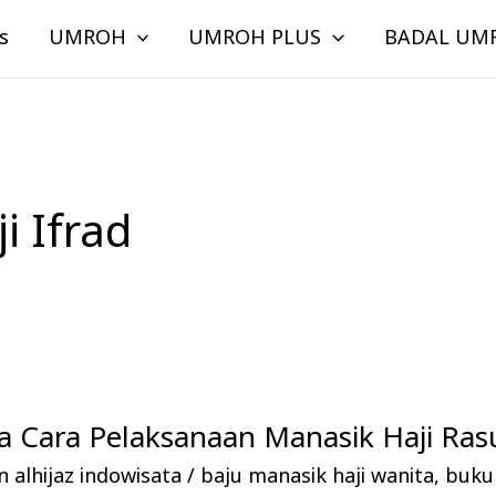
s
UMROH
UMROH PLUS
BADAL UM
i Ifrad
 Cara Pelaksanaan Manasik Haji Rasu
 alhijaz indowisata
/
baju manasik haji wanita
,
buku 