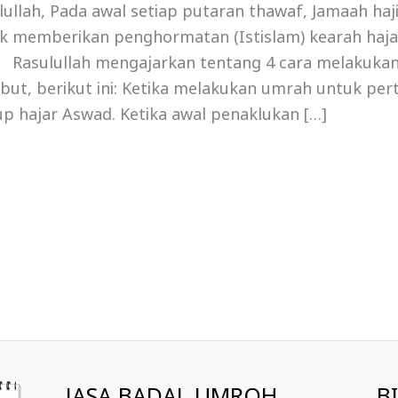
lullah, Pada awal setiap putaran thawaf, Jamaah ha
k memberikan penghormatan (Istislam) kearah haja
 Rasulullah mengajarkan tentang 4 cara melakukan
ebut, berikut ini: Ketika melakukan umrah untuk per
p hajar Aswad. Ketika awal penaklukan […]
JASA BADAL UMROH
B