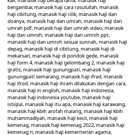
kali
,
manasik haji berapa lama
,
manasik haji
bergambar
,
manasik haji cara rasulullah
,
manasik
haji cibitung
,
manasik haji cilik
,
manasik haji dan
doanya
,
manasik haji dan umrah
,
manasik haji dan
umrah pdf
,
manasik haji dan umrah video
,
manasik
haji dan umroh
,
manasik haji dan umroh ppt
,
manasik haji dan umroh sesuai sunnah
,
manasik haji
depag
,
manasik haji di cibitung
,
manasik haji di
mekarsari
,
manasik haji di pondok gede
,
manasik
haji form 4
,
manasik haji gelombang 2
,
manasik haji
gratis
,
manasik haji gunungpati
,
manasik haji
gunungpati semarang
,
manasik haji ifrad
,
manasik
haji ifrod
,
manasik haji ihram dilakukan dengan cara
,
manasik haji in english
,
manasik haji indonesia
,
manasik haji indonesia youtube
,
manasik haji
istiqlal
,
manasik haji itu apa
,
manasik haji karawang
,
manasik haji kbih arofah malang
,
manasik haji kbih
muhammadiyah
,
manasik haji kecil
,
manasik haji
kemenag
,
manasik haji kemenag 2022
,
manasik haji
kemenag ri
,
manasik haji kementerian agama
,