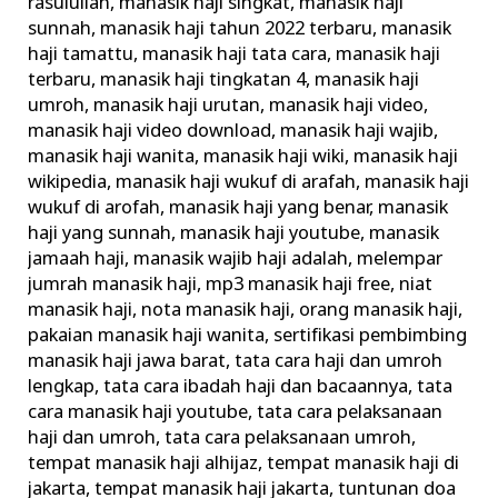
rasulullah
,
manasik haji singkat
,
manasik haji
sunnah
,
manasik haji tahun 2022 terbaru
,
manasik
haji tamattu
,
manasik haji tata cara
,
manasik haji
terbaru
,
manasik haji tingkatan 4
,
manasik haji
umroh
,
manasik haji urutan
,
manasik haji video
,
manasik haji video download
,
manasik haji wajib
,
manasik haji wanita
,
manasik haji wiki
,
manasik haji
wikipedia
,
manasik haji wukuf di arafah
,
manasik haji
wukuf di arofah
,
manasik haji yang benar
,
manasik
haji yang sunnah
,
manasik haji youtube
,
manasik
jamaah haji
,
manasik wajib haji adalah
,
melempar
jumrah manasik haji
,
mp3 manasik haji free
,
niat
manasik haji
,
nota manasik haji
,
orang manasik haji
,
pakaian manasik haji wanita
,
sertifikasi pembimbing
manasik haji jawa barat
,
tata cara haji dan umroh
lengkap
,
tata cara ibadah haji dan bacaannya
,
tata
cara manasik haji youtube
,
tata cara pelaksanaan
haji dan umroh
,
tata cara pelaksanaan umroh
,
tempat manasik haji alhijaz
,
tempat manasik haji di
jakarta
,
tempat manasik haji jakarta
,
tuntunan doa