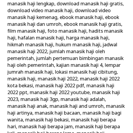
manasik haji lengkap
,
download manasik haji gratis
,
Haji
download video manasik haji
,
download video
Rasulullah
manasik haji kemenag
,
ebook manasik haji
,
ebook
manasik haji dan umroh
,
ebook manasik haji gratis
,
film manasik haji
,
foto manasik haji
,
hadits manasik
haji
,
hafalan manasik haji
,
harga manasik haji
,
hikmah manasik haji
,
hukum manasik haji
,
jadwal
manasik haji 2022
,
jumlah manasik haji oleh
pemerintah
,
jumlah pertemuan bimbingan manasik
haji oleh pemerintah
,
kajian manasik haji 4
,
lempar
jumrah manasik haji
,
lokasi manasik haji cibitung
,
manasik haji
,
manasik haji 2022
,
manasik haji 2022
kota bekasi
,
manasik haji 2022 pdf
,
manasik haji
2022 ppt
,
manasik haji 2022 youtube
,
manasik haji
2023
,
manasik haji 3gp
,
manasik haji adalah
,
manasik haji anak
,
manasik haji and umroh
,
manasik
haji artinya
,
manasik haji bacaan
,
manasik haji bagi
wanita
,
manasik haji bekasi
,
manasik haji berapa
hari
,
manasik haji berapa jam
,
manasik haji berapa