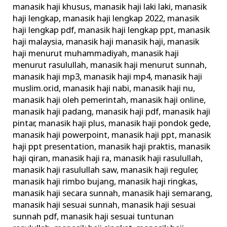
manasik haji khusus
,
manasik haji laki laki
,
manasik
haji lengkap
,
manasik haji lengkap 2022
,
manasik
haji lengkap pdf
,
manasik haji lengkap ppt
,
manasik
haji malaysia
,
manasik haji manasik haji
,
manasik
haji menurut muhammadiyah
,
manasik haji
menurut rasulullah
,
manasik haji menurut sunnah
,
manasik haji mp3
,
manasik haji mp4
,
manasik haji
muslim.or.id
,
manasik haji nabi
,
manasik haji nu
,
manasik haji oleh pemerintah
,
manasik haji online
,
manasik haji padang
,
manasik haji pdf
,
manasik haji
pintar
,
manasik haji plus
,
manasik haji pondok gede
,
manasik haji powerpoint
,
manasik haji ppt
,
manasik
haji ppt presentation
,
manasik haji praktis
,
manasik
haji qiran
,
manasik haji ra
,
manasik haji rasulullah
,
manasik haji rasulullah saw
,
manasik haji reguler
,
manasik haji rimbo bujang
,
manasik haji ringkas
,
manasik haji secara sunnah
,
manasik haji semarang
,
manasik haji sesuai sunnah
,
manasik haji sesuai
sunnah pdf
,
manasik haji sesuai tuntunan