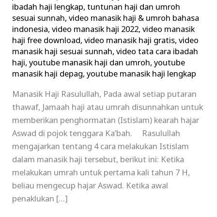
ibadah haji lengkap
,
tuntunan haji dan umroh
sesuai sunnah
,
video manasik haji & umroh bahasa
indonesia
,
video manasik haji 2022
,
video manasik
haji free download
,
video manasik haji gratis
,
video
manasik haji sesuai sunnah
,
video tata cara ibadah
haji
,
youtube manasik haji dan umroh
,
youtube
manasik haji depag
,
youtube manasik haji lengkap
Manasik Haji Rasulullah, Pada awal setiap putaran
thawaf, Jamaah haji atau umrah disunnahkan untuk
memberikan penghormatan (Istislam) kearah hajar
Aswad di pojok tenggara Ka’bah. Rasulullah
mengajarkan tentang 4 cara melakukan Istislam
dalam manasik haji tersebut, berikut ini: Ketika
melakukan umrah untuk pertama kali tahun 7 H,
beliau mengecup hajar Aswad. Ketika awal
penaklukan […]