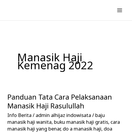
Lewati
ke
konten
Manasik Haji
Kemenag 2022
Panduan Tata Cara Pelaksanaan
Panduan
Tata
Manasik Haji Rasulullah
Cara
Info Berita
/
admin alhijaz indowisata
/
baju
Pelaksanaan
manasik haji wanita
,
buku manasik haji gratis
,
cara
Manasik
manasik haji yang benar
,
do a manasik haji
,
doa