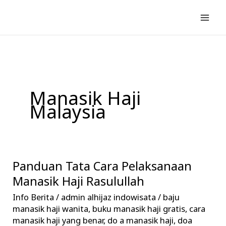
Lewati
ke
konten
Manasik Haji
Malaysia
Panduan Tata Cara Pelaksanaan
Panduan
Tata
Manasik Haji Rasulullah
Cara
Info Berita
/
admin alhijaz indowisata
/
baju
Pelaksanaan
manasik haji wanita
,
buku manasik haji gratis
,
cara
Manasik
manasik haji yang benar
,
do a manasik haji
,
doa