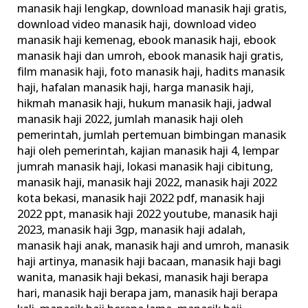
manasik haji lengkap
,
download manasik haji gratis
,
Haji
download video manasik haji
,
download video
Rasulullah
manasik haji kemenag
,
ebook manasik haji
,
ebook
manasik haji dan umroh
,
ebook manasik haji gratis
,
film manasik haji
,
foto manasik haji
,
hadits manasik
haji
,
hafalan manasik haji
,
harga manasik haji
,
hikmah manasik haji
,
hukum manasik haji
,
jadwal
manasik haji 2022
,
jumlah manasik haji oleh
pemerintah
,
jumlah pertemuan bimbingan manasik
haji oleh pemerintah
,
kajian manasik haji 4
,
lempar
jumrah manasik haji
,
lokasi manasik haji cibitung
,
manasik haji
,
manasik haji 2022
,
manasik haji 2022
kota bekasi
,
manasik haji 2022 pdf
,
manasik haji
2022 ppt
,
manasik haji 2022 youtube
,
manasik haji
2023
,
manasik haji 3gp
,
manasik haji adalah
,
manasik haji anak
,
manasik haji and umroh
,
manasik
haji artinya
,
manasik haji bacaan
,
manasik haji bagi
wanita
,
manasik haji bekasi
,
manasik haji berapa
hari
,
manasik haji berapa jam
,
manasik haji berapa