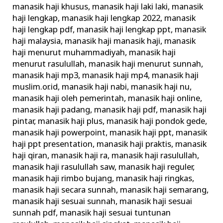
manasik haji khusus
,
manasik haji laki laki
,
manasik
haji lengkap
,
manasik haji lengkap 2022
,
manasik
haji lengkap pdf
,
manasik haji lengkap ppt
,
manasik
haji malaysia
,
manasik haji manasik haji
,
manasik
haji menurut muhammadiyah
,
manasik haji
menurut rasulullah
,
manasik haji menurut sunnah
,
manasik haji mp3
,
manasik haji mp4
,
manasik haji
muslim.or.id
,
manasik haji nabi
,
manasik haji nu
,
manasik haji oleh pemerintah
,
manasik haji online
,
manasik haji padang
,
manasik haji pdf
,
manasik haji
pintar
,
manasik haji plus
,
manasik haji pondok gede
,
manasik haji powerpoint
,
manasik haji ppt
,
manasik
haji ppt presentation
,
manasik haji praktis
,
manasik
haji qiran
,
manasik haji ra
,
manasik haji rasulullah
,
manasik haji rasulullah saw
,
manasik haji reguler
,
manasik haji rimbo bujang
,
manasik haji ringkas
,
manasik haji secara sunnah
,
manasik haji semarang
,
manasik haji sesuai sunnah
,
manasik haji sesuai
sunnah pdf
,
manasik haji sesuai tuntunan