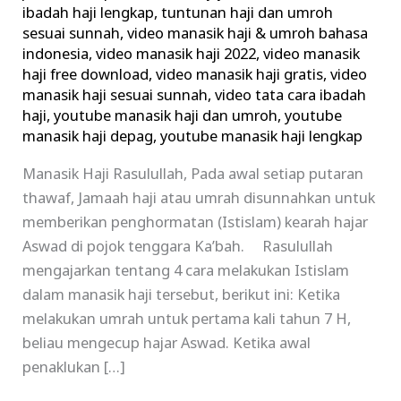
ibadah haji lengkap
,
tuntunan haji dan umroh
sesuai sunnah
,
video manasik haji & umroh bahasa
indonesia
,
video manasik haji 2022
,
video manasik
haji free download
,
video manasik haji gratis
,
video
manasik haji sesuai sunnah
,
video tata cara ibadah
haji
,
youtube manasik haji dan umroh
,
youtube
manasik haji depag
,
youtube manasik haji lengkap
Manasik Haji Rasulullah, Pada awal setiap putaran
thawaf, Jamaah haji atau umrah disunnahkan untuk
memberikan penghormatan (Istislam) kearah hajar
Aswad di pojok tenggara Ka’bah. Rasulullah
mengajarkan tentang 4 cara melakukan Istislam
dalam manasik haji tersebut, berikut ini: Ketika
melakukan umrah untuk pertama kali tahun 7 H,
beliau mengecup hajar Aswad. Ketika awal
penaklukan […]