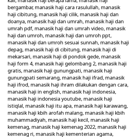
kali
,
manasik haji berapa lama
,
manasik haji
bergambar
,
manasik haji cara rasulullah
,
manasik
haji cibitung
,
manasik haji cilik
,
manasik haji dan
doanya
,
manasik haji dan umrah
,
manasik haji dan
umrah pdf
,
manasik haji dan umrah video
,
manasik
haji dan umroh
,
manasik haji dan umroh ppt
,
manasik haji dan umroh sesuai sunnah
,
manasik haji
depag
,
manasik haji di cibitung
,
manasik haji di
mekarsari
,
manasik haji di pondok gede
,
manasik
haji form 4
,
manasik haji gelombang 2
,
manasik haji
gratis
,
manasik haji gunungpati
,
manasik haji
gunungpati semarang
,
manasik haji ifrad
,
manasik
haji ifrod
,
manasik haji ihram dilakukan dengan cara
,
manasik haji in english
,
manasik haji indonesia
,
manasik haji indonesia youtube
,
manasik haji
istiqlal
,
manasik haji itu apa
,
manasik haji karawang
,
manasik haji kbih arofah malang
,
manasik haji kbih
muhammadiyah
,
manasik haji kecil
,
manasik haji
kemenag
,
manasik haji kemenag 2022
,
manasik haji
kemenag ri
,
manasik haji kementerian agama
,