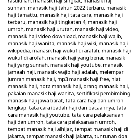
rasulullah
,
manasik haji singkat
,
manasik haji
sunnah
,
manasik haji tahun 2022 terbaru
,
manasik
haji tamattu
,
manasik haji tata cara
,
manasik haji
terbaru
,
manasik haji tingkatan 4
,
manasik haji
umroh
,
manasik haji urutan
,
manasik haji video
,
manasik haji video download
,
manasik haji wajib
,
manasik haji wanita
,
manasik haji wiki
,
manasik haji
wikipedia
,
manasik haji wukuf di arafah
,
manasik haji
wukuf di arofah
,
manasik haji yang benar
,
manasik
haji yang sunnah
,
manasik haji youtube
,
manasik
jamaah haji
,
manasik wajib haji adalah
,
melempar
jumrah manasik haji
,
mp3 manasik haji free
,
niat
manasik haji
,
nota manasik haji
,
orang manasik haji
,
pakaian manasik haji wanita
,
sertifikasi pembimbing
manasik haji jawa barat
,
tata cara haji dan umroh
lengkap
,
tata cara ibadah haji dan bacaannya
,
tata
cara manasik haji youtube
,
tata cara pelaksanaan
haji dan umroh
,
tata cara pelaksanaan umroh
,
tempat manasik haji alhijaz
,
tempat manasik haji di
jakarta
,
tempat manasik haji jakarta
,
tuntunan doa