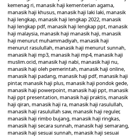
kemenag ri
,
manasik haji kementerian agama
,
manasik haji khusus
,
manasik haji laki laki
,
manasik
haji lengkap
,
manasik haji lengkap 2022
,
manasik
haji lengkap pdf
,
manasik haji lengkap ppt
,
manasik
haji malaysia
,
manasik haji manasik haji
,
manasik
haji menurut muhammadiyah
,
manasik haji
menurut rasulullah
,
manasik haji menurut sunnah
,
manasik haji mp3
,
manasik haji mp4
,
manasik haji
muslim.or.id
,
manasik haji nabi
,
manasik haji nu
,
manasik haji oleh pemerintah
,
manasik haji online
,
manasik haji padang
,
manasik haji pdf
,
manasik haji
pintar
,
manasik haji plus
,
manasik haji pondok gede
,
manasik haji powerpoint
,
manasik haji ppt
,
manasik
haji ppt presentation
,
manasik haji praktis
,
manasik
haji qiran
,
manasik haji ra
,
manasik haji rasulullah
,
manasik haji rasulullah saw
,
manasik haji reguler
,
manasik haji rimbo bujang
,
manasik haji ringkas
,
manasik haji secara sunnah
,
manasik haji semarang
,
manasik haji sesuai sunnah
,
manasik haji sesuai