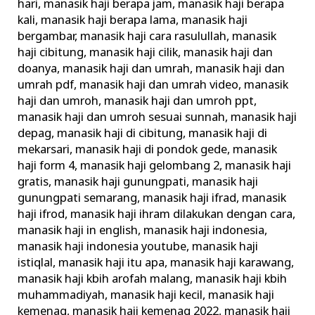
hari
,
manasik haji berapa jam
,
manasik haji berapa
kali
,
manasik haji berapa lama
,
manasik haji
bergambar
,
manasik haji cara rasulullah
,
manasik
haji cibitung
,
manasik haji cilik
,
manasik haji dan
doanya
,
manasik haji dan umrah
,
manasik haji dan
umrah pdf
,
manasik haji dan umrah video
,
manasik
haji dan umroh
,
manasik haji dan umroh ppt
,
manasik haji dan umroh sesuai sunnah
,
manasik haji
depag
,
manasik haji di cibitung
,
manasik haji di
mekarsari
,
manasik haji di pondok gede
,
manasik
haji form 4
,
manasik haji gelombang 2
,
manasik haji
gratis
,
manasik haji gunungpati
,
manasik haji
gunungpati semarang
,
manasik haji ifrad
,
manasik
haji ifrod
,
manasik haji ihram dilakukan dengan cara
,
manasik haji in english
,
manasik haji indonesia
,
manasik haji indonesia youtube
,
manasik haji
istiqlal
,
manasik haji itu apa
,
manasik haji karawang
,
manasik haji kbih arofah malang
,
manasik haji kbih
muhammadiyah
,
manasik haji kecil
,
manasik haji
kemenag
,
manasik haji kemenag 2022
,
manasik haji