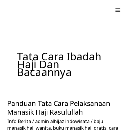
Lewati
ke
konten
Tata Cara Ibadah
Haji Dan
Bacaannya
Panduan Tata Cara Pelaksanaan
Panduan
Tata
Manasik Haji Rasulullah
Cara
Info Berita
/
admin alhijaz indowisata
/
baju
Pelaksanaan
manasik haji wanita
,
buku manasik haji gratis
,
cara