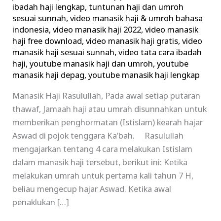
ibadah haji lengkap
,
tuntunan haji dan umroh
sesuai sunnah
,
video manasik haji & umroh bahasa
indonesia
,
video manasik haji 2022
,
video manasik
haji free download
,
video manasik haji gratis
,
video
manasik haji sesuai sunnah
,
video tata cara ibadah
haji
,
youtube manasik haji dan umroh
,
youtube
manasik haji depag
,
youtube manasik haji lengkap
Manasik Haji Rasulullah, Pada awal setiap putaran
thawaf, Jamaah haji atau umrah disunnahkan untuk
memberikan penghormatan (Istislam) kearah hajar
Aswad di pojok tenggara Ka’bah. Rasulullah
mengajarkan tentang 4 cara melakukan Istislam
dalam manasik haji tersebut, berikut ini: Ketika
melakukan umrah untuk pertama kali tahun 7 H,
beliau mengecup hajar Aswad. Ketika awal
penaklukan […]