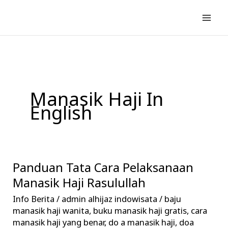
Lewati
ke
konten
Manasik Haji In
English
Panduan Tata Cara Pelaksanaan
Panduan
Tata
Manasik Haji Rasulullah
Cara
Info Berita
/
admin alhijaz indowisata
/
baju
Pelaksanaan
manasik haji wanita
,
buku manasik haji gratis
,
cara
Manasik
manasik haji yang benar
,
do a manasik haji
,
doa