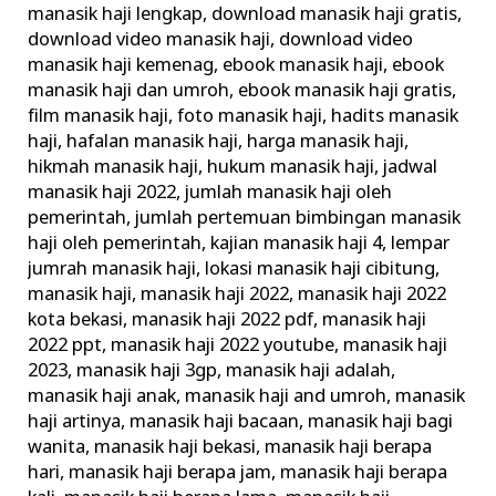
manasik haji lengkap
,
download manasik haji gratis
,
Haji
download video manasik haji
,
download video
Rasulullah
manasik haji kemenag
,
ebook manasik haji
,
ebook
manasik haji dan umroh
,
ebook manasik haji gratis
,
film manasik haji
,
foto manasik haji
,
hadits manasik
haji
,
hafalan manasik haji
,
harga manasik haji
,
hikmah manasik haji
,
hukum manasik haji
,
jadwal
manasik haji 2022
,
jumlah manasik haji oleh
pemerintah
,
jumlah pertemuan bimbingan manasik
haji oleh pemerintah
,
kajian manasik haji 4
,
lempar
jumrah manasik haji
,
lokasi manasik haji cibitung
,
manasik haji
,
manasik haji 2022
,
manasik haji 2022
kota bekasi
,
manasik haji 2022 pdf
,
manasik haji
2022 ppt
,
manasik haji 2022 youtube
,
manasik haji
2023
,
manasik haji 3gp
,
manasik haji adalah
,
manasik haji anak
,
manasik haji and umroh
,
manasik
haji artinya
,
manasik haji bacaan
,
manasik haji bagi
wanita
,
manasik haji bekasi
,
manasik haji berapa
hari
,
manasik haji berapa jam
,
manasik haji berapa