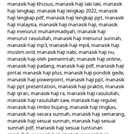
manasik haji khusus
,
manasik haji laki laki
,
manasik
haji lengkap
,
manasik haji lengkap 2022
,
manasik
haji lengkap pdf
,
manasik haji lengkap ppt
,
manasik
haji malaysia
,
manasik haji manasik haji
,
manasik
haji menurut muhammadiyah
,
manasik haji
menurut rasulullah
,
manasik haji menurut sunnah
,
manasik haji mp3
,
manasik haji mp4
,
manasik haji
muslim.or.id
,
manasik haji nabi
,
manasik haji nu
,
manasik haji oleh pemerintah
,
manasik haji online
,
manasik haji padang
,
manasik haji pdf
,
manasik haji
pintar
,
manasik haji plus
,
manasik haji pondok gede
,
manasik haji powerpoint
,
manasik haji ppt
,
manasik
haji ppt presentation
,
manasik haji praktis
,
manasik
haji qiran
,
manasik haji ra
,
manasik haji rasulullah
,
manasik haji rasulullah saw
,
manasik haji reguler
,
manasik haji rimbo bujang
,
manasik haji ringkas
,
manasik haji secara sunnah
,
manasik haji semarang
,
manasik haji sesuai sunnah
,
manasik haji sesuai
sunnah pdf
,
manasik haji sesuai tuntunan