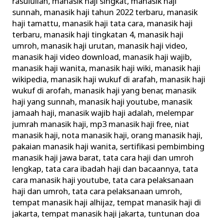
rasulullah
,
manasik haji singkat
,
manasik haji
sunnah
,
manasik haji tahun 2022 terbaru
,
manasik
haji tamattu
,
manasik haji tata cara
,
manasik haji
terbaru
,
manasik haji tingkatan 4
,
manasik haji
umroh
,
manasik haji urutan
,
manasik haji video
,
manasik haji video download
,
manasik haji wajib
,
manasik haji wanita
,
manasik haji wiki
,
manasik haji
wikipedia
,
manasik haji wukuf di arafah
,
manasik haji
wukuf di arofah
,
manasik haji yang benar
,
manasik
haji yang sunnah
,
manasik haji youtube
,
manasik
jamaah haji
,
manasik wajib haji adalah
,
melempar
jumrah manasik haji
,
mp3 manasik haji free
,
niat
manasik haji
,
nota manasik haji
,
orang manasik haji
,
pakaian manasik haji wanita
,
sertifikasi pembimbing
manasik haji jawa barat
,
tata cara haji dan umroh
lengkap
,
tata cara ibadah haji dan bacaannya
,
tata
cara manasik haji youtube
,
tata cara pelaksanaan
haji dan umroh
,
tata cara pelaksanaan umroh
,
tempat manasik haji alhijaz
,
tempat manasik haji di
jakarta
,
tempat manasik haji jakarta
,
tuntunan doa