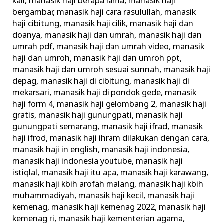
kali
,
manasik haji berapa lama
,
manasik haji
bergambar
,
manasik haji cara rasulullah
,
manasik
haji cibitung
,
manasik haji cilik
,
manasik haji dan
doanya
,
manasik haji dan umrah
,
manasik haji dan
umrah pdf
,
manasik haji dan umrah video
,
manasik
haji dan umroh
,
manasik haji dan umroh ppt
,
manasik haji dan umroh sesuai sunnah
,
manasik haji
depag
,
manasik haji di cibitung
,
manasik haji di
mekarsari
,
manasik haji di pondok gede
,
manasik
haji form 4
,
manasik haji gelombang 2
,
manasik haji
gratis
,
manasik haji gunungpati
,
manasik haji
gunungpati semarang
,
manasik haji ifrad
,
manasik
haji ifrod
,
manasik haji ihram dilakukan dengan cara
,
manasik haji in english
,
manasik haji indonesia
,
manasik haji indonesia youtube
,
manasik haji
istiqlal
,
manasik haji itu apa
,
manasik haji karawang
,
manasik haji kbih arofah malang
,
manasik haji kbih
muhammadiyah
,
manasik haji kecil
,
manasik haji
kemenag
,
manasik haji kemenag 2022
,
manasik haji
kemenag ri
,
manasik haji kementerian agama
,