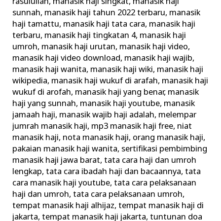
rasulullah
,
manasik haji singkat
,
manasik haji
sunnah
,
manasik haji tahun 2022 terbaru
,
manasik
haji tamattu
,
manasik haji tata cara
,
manasik haji
terbaru
,
manasik haji tingkatan 4
,
manasik haji
umroh
,
manasik haji urutan
,
manasik haji video
,
manasik haji video download
,
manasik haji wajib
,
manasik haji wanita
,
manasik haji wiki
,
manasik haji
wikipedia
,
manasik haji wukuf di arafah
,
manasik haji
wukuf di arofah
,
manasik haji yang benar
,
manasik
haji yang sunnah
,
manasik haji youtube
,
manasik
jamaah haji
,
manasik wajib haji adalah
,
melempar
jumrah manasik haji
,
mp3 manasik haji free
,
niat
manasik haji
,
nota manasik haji
,
orang manasik haji
,
pakaian manasik haji wanita
,
sertifikasi pembimbing
manasik haji jawa barat
,
tata cara haji dan umroh
lengkap
,
tata cara ibadah haji dan bacaannya
,
tata
cara manasik haji youtube
,
tata cara pelaksanaan
haji dan umroh
,
tata cara pelaksanaan umroh
,
tempat manasik haji alhijaz
,
tempat manasik haji di
jakarta
,
tempat manasik haji jakarta
,
tuntunan doa