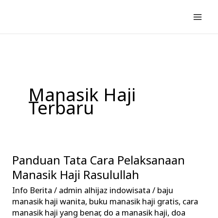
Lewati
ke
konten
Manasik Haji
Terbaru
Panduan Tata Cara Pelaksanaan
Panduan
Tata
Manasik Haji Rasulullah
Cara
Info Berita
/
admin alhijaz indowisata
/
baju
Pelaksanaan
manasik haji wanita
,
buku manasik haji gratis
,
cara
Manasik
manasik haji yang benar
,
do a manasik haji
,
doa