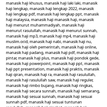
manasik haji khusus
,
manasik haji laki laki
,
manasik
haji lengkap
,
manasik haji lengkap 2022
,
manasik
haji lengkap pdf
,
manasik haji lengkap ppt
,
manasik
haji malaysia
,
manasik haji manasik haji
,
manasik
haji menurut muhammadiyah
,
manasik haji
menurut rasulullah
,
manasik haji menurut sunnah
,
manasik haji mp3
,
manasik haji mp4
,
manasik haji
muslim.or.id
,
manasik haji nabi
,
manasik haji nu
,
manasik haji oleh pemerintah
,
manasik haji online
,
manasik haji padang
,
manasik haji pdf
,
manasik haji
pintar
,
manasik haji plus
,
manasik haji pondok gede
,
manasik haji powerpoint
,
manasik haji ppt
,
manasik
haji ppt presentation
,
manasik haji praktis
,
manasik
haji qiran
,
manasik haji ra
,
manasik haji rasulullah
,
manasik haji rasulullah saw
,
manasik haji reguler
,
manasik haji rimbo bujang
,
manasik haji ringkas
,
manasik haji secara sunnah
,
manasik haji semarang
,
manasik haji sesuai sunnah
,
manasik haji sesuai
sunnah pdf
,
manasik haji sesuai tuntunan