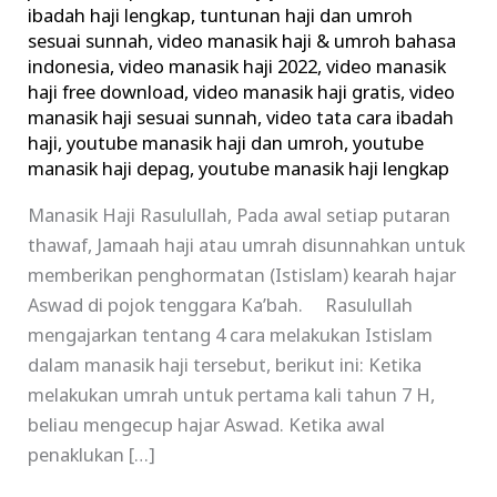
ibadah haji lengkap
,
tuntunan haji dan umroh
sesuai sunnah
,
video manasik haji & umroh bahasa
indonesia
,
video manasik haji 2022
,
video manasik
haji free download
,
video manasik haji gratis
,
video
manasik haji sesuai sunnah
,
video tata cara ibadah
haji
,
youtube manasik haji dan umroh
,
youtube
manasik haji depag
,
youtube manasik haji lengkap
Manasik Haji Rasulullah, Pada awal setiap putaran
thawaf, Jamaah haji atau umrah disunnahkan untuk
memberikan penghormatan (Istislam) kearah hajar
Aswad di pojok tenggara Ka’bah. Rasulullah
mengajarkan tentang 4 cara melakukan Istislam
dalam manasik haji tersebut, berikut ini: Ketika
melakukan umrah untuk pertama kali tahun 7 H,
beliau mengecup hajar Aswad. Ketika awal
penaklukan […]