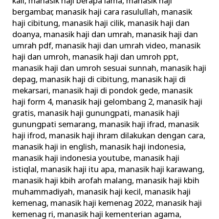
kali
,
manasik haji berapa lama
,
manasik haji
bergambar
,
manasik haji cara rasulullah
,
manasik
haji cibitung
,
manasik haji cilik
,
manasik haji dan
doanya
,
manasik haji dan umrah
,
manasik haji dan
umrah pdf
,
manasik haji dan umrah video
,
manasik
haji dan umroh
,
manasik haji dan umroh ppt
,
manasik haji dan umroh sesuai sunnah
,
manasik haji
depag
,
manasik haji di cibitung
,
manasik haji di
mekarsari
,
manasik haji di pondok gede
,
manasik
haji form 4
,
manasik haji gelombang 2
,
manasik haji
gratis
,
manasik haji gunungpati
,
manasik haji
gunungpati semarang
,
manasik haji ifrad
,
manasik
haji ifrod
,
manasik haji ihram dilakukan dengan cara
,
manasik haji in english
,
manasik haji indonesia
,
manasik haji indonesia youtube
,
manasik haji
istiqlal
,
manasik haji itu apa
,
manasik haji karawang
,
manasik haji kbih arofah malang
,
manasik haji kbih
muhammadiyah
,
manasik haji kecil
,
manasik haji
kemenag
,
manasik haji kemenag 2022
,
manasik haji
kemenag ri
,
manasik haji kementerian agama
,