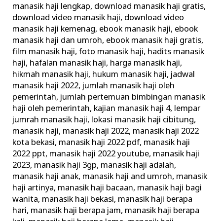
manasik haji lengkap
,
download manasik haji gratis
,
Haji
download video manasik haji
,
download video
Rasulullah
manasik haji kemenag
,
ebook manasik haji
,
ebook
manasik haji dan umroh
,
ebook manasik haji gratis
,
film manasik haji
,
foto manasik haji
,
hadits manasik
haji
,
hafalan manasik haji
,
harga manasik haji
,
hikmah manasik haji
,
hukum manasik haji
,
jadwal
manasik haji 2022
,
jumlah manasik haji oleh
pemerintah
,
jumlah pertemuan bimbingan manasik
haji oleh pemerintah
,
kajian manasik haji 4
,
lempar
jumrah manasik haji
,
lokasi manasik haji cibitung
,
manasik haji
,
manasik haji 2022
,
manasik haji 2022
kota bekasi
,
manasik haji 2022 pdf
,
manasik haji
2022 ppt
,
manasik haji 2022 youtube
,
manasik haji
2023
,
manasik haji 3gp
,
manasik haji adalah
,
manasik haji anak
,
manasik haji and umroh
,
manasik
haji artinya
,
manasik haji bacaan
,
manasik haji bagi
wanita
,
manasik haji bekasi
,
manasik haji berapa
hari
,
manasik haji berapa jam
,
manasik haji berapa