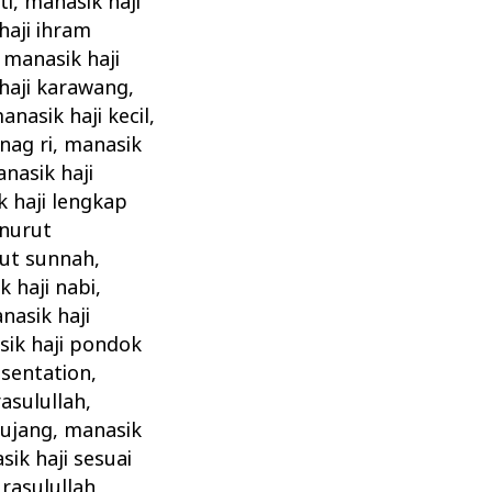
ti
,
manasik haji
haji ihram
,
manasik haji
haji karawang
,
anasik haji kecil
,
nag ri
,
manasik
nasik haji
 haji lengkap
enurut
rut sunnah
,
 haji nabi
,
nasik haji
ik haji pondok
esentation
,
rasulullah
,
bujang
,
manasik
ik haji sesuai
rasulullah
,