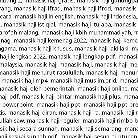
ombang 2
,
manasik haji gratis
,
manasik haji gunungpa
rang
,
manasik haji ifrad
,
manasik haji ifrod
,
manasik 
 cara
,
manasik haji in english
,
manasik haji indonesia
e
,
manasik haji istiqlal
,
manasik haji itu apa
,
manasik 
 arofah malang
,
manasik haji kbih muhammadiyah
,
m
enag
,
manasik haji kemenag 2022
,
manasik haji keme
 agama
,
manasik haji khusus
,
manasik haji laki laki
,
ma
haji lengkap 2022
,
manasik haji lengkap pdf
,
manasik
 malaysia
,
manasik haji manasik haji
,
manasik haji m
manasik haji menurut rasulullah
,
manasik haji menu
,
manasik haji mp4
,
manasik haji muslim.or.id
,
manasik
anasik haji oleh pemerintah
,
manasik haji online
,
ma
aji pdf
,
manasik haji pintar
,
manasik haji plus
,
manas
i powerpoint
,
manasik haji ppt
,
manasik haji ppt pr
is
,
manasik haji qiran
,
manasik haji ra
,
manasik haji 
ullah saw
,
manasik haji reguler
,
manasik haji rimbo 
ik haji secara sunnah
,
manasik haji semarang
,
manas
aji sesuai sunnah pdf
,
manasik haji sesuai tuntunan 