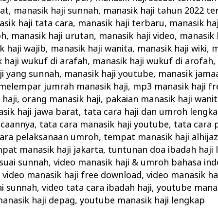
kat
,
manasik haji sunnah
,
manasik haji tahun 2022 te
sik haji tata cara
,
manasik haji terbaru
,
manasik haj
oh
,
manasik haji urutan
,
manasik haji video
,
manasik h
 haji wajib
,
manasik haji wanita
,
manasik haji wiki
,
m
 haji wukuf di arafah
,
manasik haji wukuf di arofah
ji yang sunnah
,
manasik haji youtube
,
manasik jamaa
melempar jumrah manasik haji
,
mp3 manasik haji fr
haji
,
orang manasik haji
,
pakaian manasik haji wani
ik haji jawa barat
,
tata cara haji dan umroh lengk
acaannya
,
tata cara manasik haji youtube
,
tata cara 
cara pelaksanaan umroh
,
tempat manasik haji alhija
pat manasik haji jakarta
,
tuntunan doa ibadah haji
suai sunnah
,
video manasik haji & umroh bahasa ind
,
video manasik haji free download
,
video manasik haj
ai sunnah
,
video tata cara ibadah haji
,
youtube manas
anasik haji depag
,
youtube manasik haji lengkap