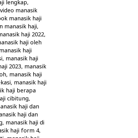
ji lengkap
,
video manasik
ok manasik haji
n manasik haji
,
manasik haji 2022
,
nasik haji oleh
 manasik haji
i
,
manasik haji
aji 2023
,
manasik
roh
,
manasik haji
ekasi
,
manasik haji
k haji berapa
ji cibitung
,
anasik haji dan
nasik haji dan
g
,
manasik haji di
sik haji form 4
,