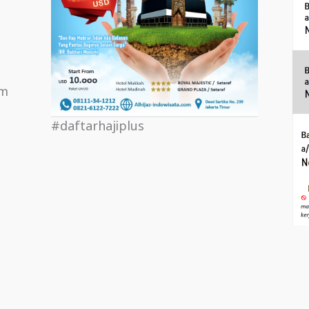
om
#daftarhajiplus