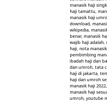
manasik haji sing
haji tamattu
,
mana
manasik haji umr
download
,
manasik
wikipedia
,
manasik
benar
,
manasik ha
wajib haji adalah
,
haji
,
nota manasik 
pembimbing manas
ibadah haji dan b
dan umroh
,
tata 
haji di jakarta
,
tem
haji dan umroh se
manasik haji 2022
manasik haji sesu
umroh
,
youtube m