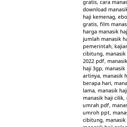
Cara
gratis
,
cara manas
Pelaksanaan
download manasik 
Manasik
haji kemenag
,
ebo
gratis
,
film manasi
Haji
harga manasik haj
Rasulullah
jumlah manasik ha
pemerintah
,
kajia
cibitung
,
manasik 
2022 pdf
,
manasik
haji 3gp
,
manasik 
artinya
,
manasik h
berapa hari
,
manas
lama
,
manasik haj
manasik haji cilik
,
umrah pdf
,
manas
umroh ppt
,
manas
cibitung
,
manasik 