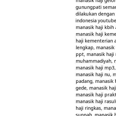
manasik haji gel
gunungpati sema
dilakukan dengan
indonesia youtub
manasik haji kbih
manasik haji kem
haji kementerian
lengkap
,
manasik 
ppt
,
manasik haji
muhammadiyah
,
manasik haji mp3
manasik haji nu
,
m
padang
,
manasik h
gede
,
manasik haj
manasik haji prakt
manasik haji rasul
haji ringkas
,
manas
sunnah
,
manasik h