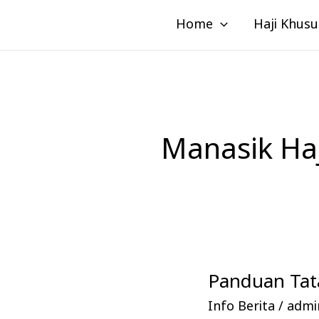
Lewati
Home
Haji Khusu
ke
konten
Manasik Ha
Panduan Tata
Panduan
Tata
Info Berita
/
admin