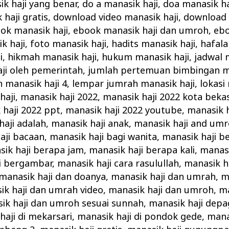
ik haji yang benar
,
do a manasik haji
,
doa manasik ha
haji gratis
,
download video manasik haji
,
download 
ok manasik haji
,
ebook manasik haji dan umroh
,
ebo
k haji
,
foto manasik haji
,
hadits manasik haji
,
hafala
i
,
hikmah manasik haji
,
hukum manasik haji
,
jadwal 
ji oleh pemerintah
,
jumlah pertemuan bimbingan ma
n manasik haji 4
,
lempar jumrah manasik haji
,
lokasi
haji
,
manasik haji 2022
,
manasik haji 2022 kota bekas
 haji 2022 ppt
,
manasik haji 2022 youtube
,
manasik h
haji adalah
,
manasik haji anak
,
manasik haji and um
aji bacaan
,
manasik haji bagi wanita
,
manasik haji b
ik haji berapa jam
,
manasik haji berapa kali
,
manasi
i bergambar
,
manasik haji cara rasulullah
,
manasik ha
manasik haji dan doanya
,
manasik haji dan umrah
,
m
ik haji dan umrah video
,
manasik haji dan umroh
,
ma
ik haji dan umroh sesuai sunnah
,
manasik haji depa
haji di mekarsari
,
manasik haji di pondok gede
,
mana