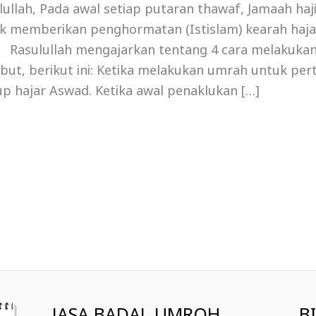
lullah, Pada awal setiap putaran thawaf, Jamaah ha
k memberikan penghormatan (Istislam) kearah haja
 Rasulullah mengajarkan tentang 4 cara melakukan
ebut, berikut ini: Ketika melakukan umrah untuk per
p hajar Aswad. Ketika awal penaklukan […]
JASA BADAL UMROH
B