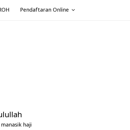
ROH
Pendaftaran Online
lullah
manasik haji