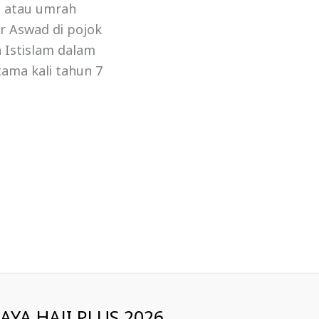
ji atau umrah
r Aswad di pojok
 Istislam dalam
tama kali tahun 7
IAYA HAJI PLUS 2026