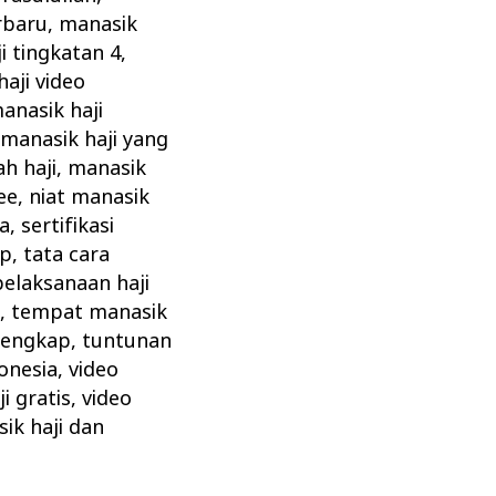
rbaru
,
manasik
i tingkatan 4
,
aji video
anasik haji
,
manasik haji yang
h haji
,
manasik
ee
,
niat manasik
ta
,
sertifikasi
ap
,
tata cara
pelaksanaan haji
z
,
tempat manasik
 lengkap
,
tuntunan
onesia
,
video
i gratis
,
video
ik haji dan