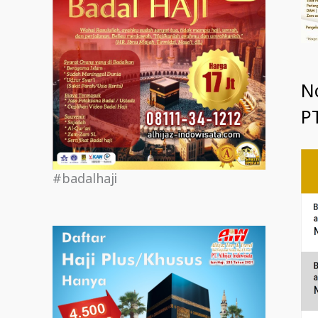
N
PT
#badalhaji