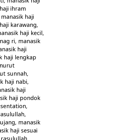
ti
,
manasik haji
haji ihram
,
manasik haji
haji karawang
,
anasik haji kecil
,
nag ri
,
manasik
nasik haji
 haji lengkap
enurut
rut sunnah
,
 haji nabi
,
nasik haji
ik haji pondok
esentation
,
rasulullah
,
bujang
,
manasik
ik haji sesuai
rasulullah
,