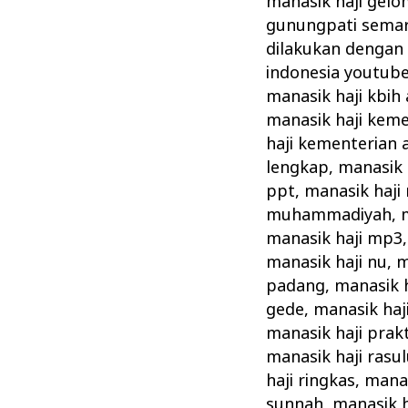
manasik haji gel
gunungpati sema
dilakukan dengan
indonesia youtub
manasik haji kbih
manasik haji kem
haji kementerian
lengkap
,
manasik 
ppt
,
manasik haji
muhammadiyah
,
manasik haji mp3
manasik haji nu
,
m
padang
,
manasik h
gede
,
manasik haj
manasik haji prakt
manasik haji rasul
haji ringkas
,
manas
sunnah
,
manasik h