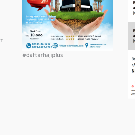
om
#daftarhajiplus