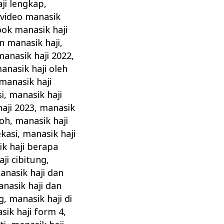
ji lengkap
,
video manasik
ok manasik haji
n manasik haji
,
manasik haji 2022
,
nasik haji oleh
 manasik haji
i
,
manasik haji
aji 2023
,
manasik
roh
,
manasik haji
ekasi
,
manasik haji
k haji berapa
ji cibitung
,
anasik haji dan
nasik haji dan
g
,
manasik haji di
sik haji form 4
,