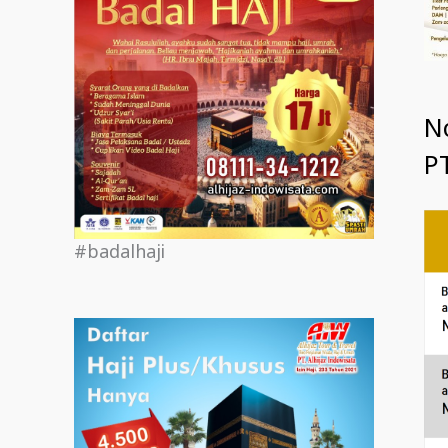
N
PT
#badalhaji