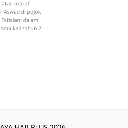
ji atau umrah
r Aswad di pojok
 Istislam dalam
tama kali tahun 7
IAYA HAJI PLUS 2026