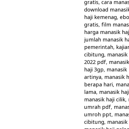
Cara
gratis
,
cara manas
Pelaksanaan
download manasik 
Manasik
haji kemenag
,
ebo
gratis
,
film manasi
Haji
harga manasik haj
Rasulullah
jumlah manasik ha
pemerintah
,
kajia
cibitung
,
manasik 
2022 pdf
,
manasik
haji 3gp
,
manasik 
artinya
,
manasik h
berapa hari
,
manas
lama
,
manasik haj
manasik haji cilik
,
umrah pdf
,
manas
umroh ppt
,
manas
cibitung
,
manasik 