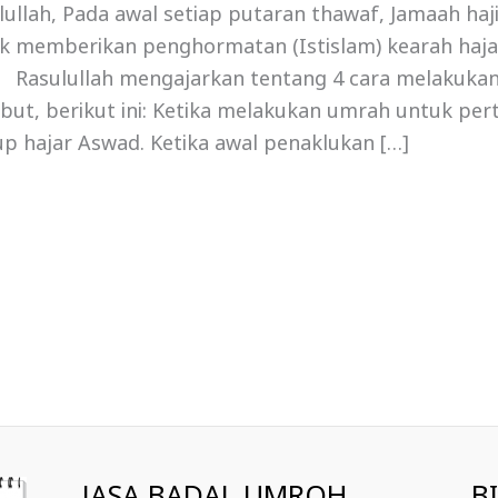
lullah, Pada awal setiap putaran thawaf, Jamaah ha
k memberikan penghormatan (Istislam) kearah haja
 Rasulullah mengajarkan tentang 4 cara melakukan
ebut, berikut ini: Ketika melakukan umrah untuk per
p hajar Aswad. Ketika awal penaklukan […]
JASA BADAL UMROH
B