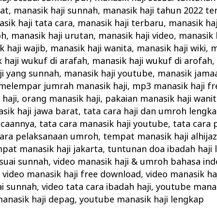
kat
,
manasik haji sunnah
,
manasik haji tahun 2022 te
sik haji tata cara
,
manasik haji terbaru
,
manasik haj
oh
,
manasik haji urutan
,
manasik haji video
,
manasik h
 haji wajib
,
manasik haji wanita
,
manasik haji wiki
,
m
 haji wukuf di arafah
,
manasik haji wukuf di arofah
ji yang sunnah
,
manasik haji youtube
,
manasik jamaa
melempar jumrah manasik haji
,
mp3 manasik haji fr
haji
,
orang manasik haji
,
pakaian manasik haji wani
ik haji jawa barat
,
tata cara haji dan umroh lengk
acaannya
,
tata cara manasik haji youtube
,
tata cara 
cara pelaksanaan umroh
,
tempat manasik haji alhija
pat manasik haji jakarta
,
tuntunan doa ibadah haji
suai sunnah
,
video manasik haji & umroh bahasa ind
,
video manasik haji free download
,
video manasik haj
ai sunnah
,
video tata cara ibadah haji
,
youtube manas
anasik haji depag
,
youtube manasik haji lengkap