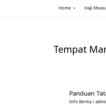
Lewati
Home
Haji Khusu
ke
konten
Tempat Mana
Panduan Tata
Panduan
Tata
Info Berita
/
admin