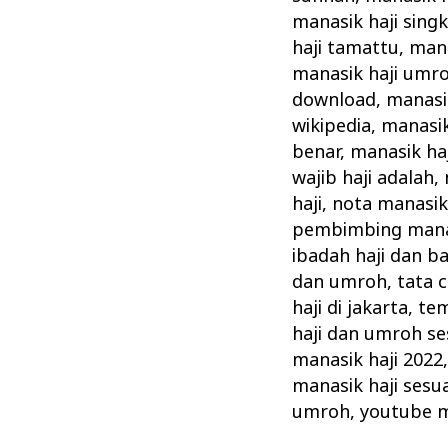
manasik haji sing
haji tamattu
,
mana
manasik haji umr
download
,
manasik
wikipedia
,
manasik
benar
,
manasik ha
wajib haji adalah
,
haji
,
nota manasik 
pembimbing manas
ibadah haji dan b
dan umroh
,
tata 
haji di jakarta
,
tem
haji dan umroh se
manasik haji 2022
manasik haji sesu
umroh
,
youtube m