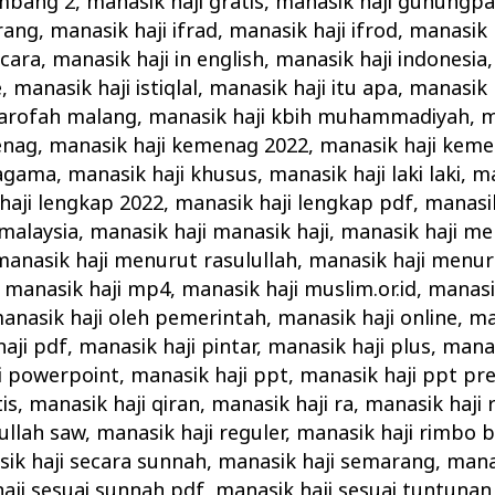
ombang 2
,
manasik haji gratis
,
manasik haji gunungpa
rang
,
manasik haji ifrad
,
manasik haji ifrod
,
manasik 
 cara
,
manasik haji in english
,
manasik haji indonesia
e
,
manasik haji istiqlal
,
manasik haji itu apa
,
manasik 
 arofah malang
,
manasik haji kbih muhammadiyah
,
m
enag
,
manasik haji kemenag 2022
,
manasik haji keme
 agama
,
manasik haji khusus
,
manasik haji laki laki
,
ma
haji lengkap 2022
,
manasik haji lengkap pdf
,
manasik
 malaysia
,
manasik haji manasik haji
,
manasik haji m
manasik haji menurut rasulullah
,
manasik haji menu
,
manasik haji mp4
,
manasik haji muslim.or.id
,
manasik
anasik haji oleh pemerintah
,
manasik haji online
,
ma
aji pdf
,
manasik haji pintar
,
manasik haji plus
,
manas
i powerpoint
,
manasik haji ppt
,
manasik haji ppt pr
is
,
manasik haji qiran
,
manasik haji ra
,
manasik haji 
ullah saw
,
manasik haji reguler
,
manasik haji rimbo 
ik haji secara sunnah
,
manasik haji semarang
,
manas
aji sesuai sunnah pdf
,
manasik haji sesuai tuntunan 