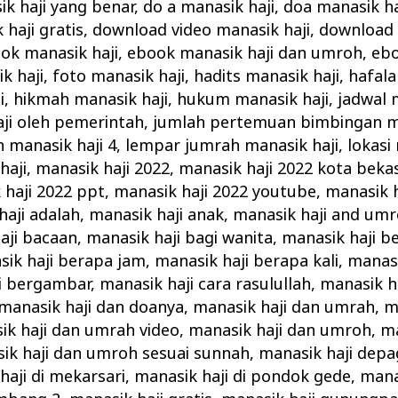
ik haji yang benar
,
do a manasik haji
,
doa manasik ha
haji gratis
,
download video manasik haji
,
download 
ok manasik haji
,
ebook manasik haji dan umroh
,
ebo
k haji
,
foto manasik haji
,
hadits manasik haji
,
hafala
i
,
hikmah manasik haji
,
hukum manasik haji
,
jadwal 
ji oleh pemerintah
,
jumlah pertemuan bimbingan ma
n manasik haji 4
,
lempar jumrah manasik haji
,
lokasi
haji
,
manasik haji 2022
,
manasik haji 2022 kota bekas
 haji 2022 ppt
,
manasik haji 2022 youtube
,
manasik h
haji adalah
,
manasik haji anak
,
manasik haji and um
aji bacaan
,
manasik haji bagi wanita
,
manasik haji b
ik haji berapa jam
,
manasik haji berapa kali
,
manasi
i bergambar
,
manasik haji cara rasulullah
,
manasik ha
manasik haji dan doanya
,
manasik haji dan umrah
,
m
ik haji dan umrah video
,
manasik haji dan umroh
,
ma
ik haji dan umroh sesuai sunnah
,
manasik haji depa
haji di mekarsari
,
manasik haji di pondok gede
,
mana