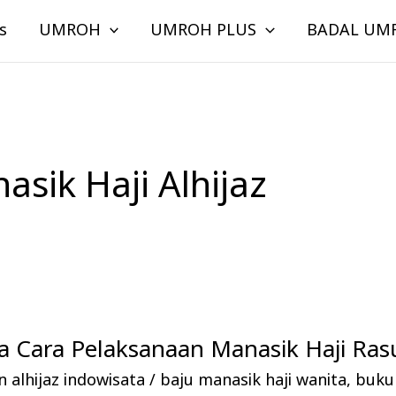
s
UMROH
UMROH PLUS
BADAL UM
sik Haji Alhijaz
 Cara Pelaksanaan Manasik Haji Rasu
 alhijaz indowisata
/
baju manasik haji wanita
,
buku 