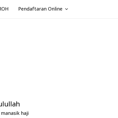
ROH
Pendaftaran Online
lullah
manasik haji