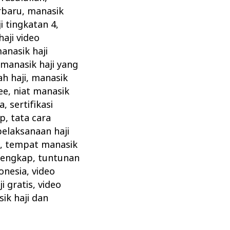
rbaru
,
manasik
i tingkatan 4
,
aji video
anasik haji
,
manasik haji yang
h haji
,
manasik
ee
,
niat manasik
ta
,
sertifikasi
ap
,
tata cara
pelaksanaan haji
z
,
tempat manasik
 lengkap
,
tuntunan
onesia
,
video
i gratis
,
video
ik haji dan