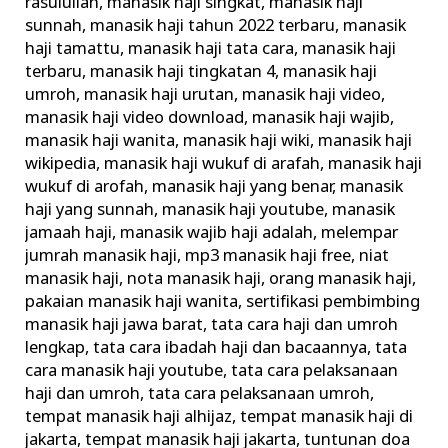
rasulullah
,
manasik haji singkat
,
manasik haji
sunnah
,
manasik haji tahun 2022 terbaru
,
manasik
haji tamattu
,
manasik haji tata cara
,
manasik haji
terbaru
,
manasik haji tingkatan 4
,
manasik haji
umroh
,
manasik haji urutan
,
manasik haji video
,
manasik haji video download
,
manasik haji wajib
,
manasik haji wanita
,
manasik haji wiki
,
manasik haji
wikipedia
,
manasik haji wukuf di arafah
,
manasik haji
wukuf di arofah
,
manasik haji yang benar
,
manasik
haji yang sunnah
,
manasik haji youtube
,
manasik
jamaah haji
,
manasik wajib haji adalah
,
melempar
jumrah manasik haji
,
mp3 manasik haji free
,
niat
manasik haji
,
nota manasik haji
,
orang manasik haji
,
pakaian manasik haji wanita
,
sertifikasi pembimbing
manasik haji jawa barat
,
tata cara haji dan umroh
lengkap
,
tata cara ibadah haji dan bacaannya
,
tata
cara manasik haji youtube
,
tata cara pelaksanaan
haji dan umroh
,
tata cara pelaksanaan umroh
,
tempat manasik haji alhijaz
,
tempat manasik haji di
jakarta
,
tempat manasik haji jakarta
,
tuntunan doa