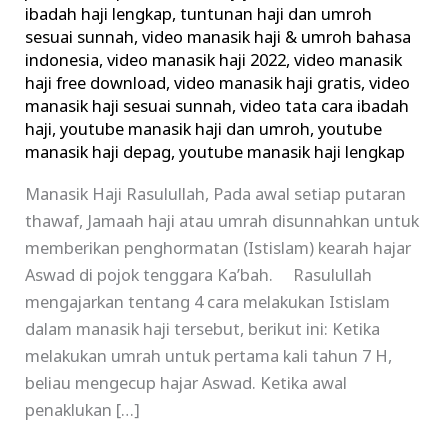
ibadah haji lengkap
,
tuntunan haji dan umroh
sesuai sunnah
,
video manasik haji & umroh bahasa
indonesia
,
video manasik haji 2022
,
video manasik
haji free download
,
video manasik haji gratis
,
video
manasik haji sesuai sunnah
,
video tata cara ibadah
haji
,
youtube manasik haji dan umroh
,
youtube
manasik haji depag
,
youtube manasik haji lengkap
Manasik Haji Rasulullah, Pada awal setiap putaran
thawaf, Jamaah haji atau umrah disunnahkan untuk
memberikan penghormatan (Istislam) kearah hajar
Aswad di pojok tenggara Ka’bah. Rasulullah
mengajarkan tentang 4 cara melakukan Istislam
dalam manasik haji tersebut, berikut ini: Ketika
melakukan umrah untuk pertama kali tahun 7 H,
beliau mengecup hajar Aswad. Ketika awal
penaklukan […]