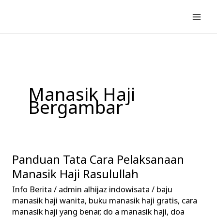
Lewati
ke
konten
Manasik Haji
Bergambar
Panduan Tata Cara Pelaksanaan
Panduan
Tata
Manasik Haji Rasulullah
Cara
Info Berita
/
admin alhijaz indowisata
/
baju
Pelaksanaan
manasik haji wanita
,
buku manasik haji gratis
,
cara
Manasik
manasik haji yang benar
,
do a manasik haji
,
doa