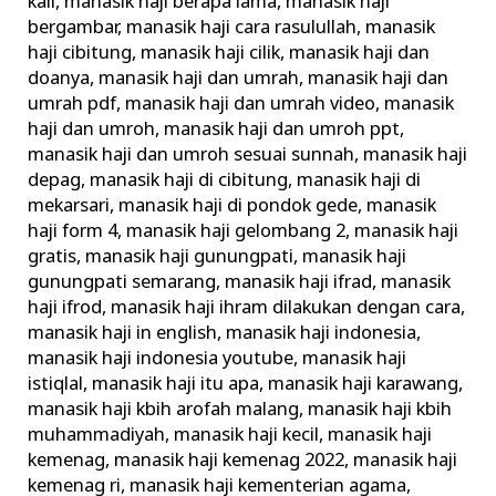
kali
,
manasik haji berapa lama
,
manasik haji
bergambar
,
manasik haji cara rasulullah
,
manasik
haji cibitung
,
manasik haji cilik
,
manasik haji dan
doanya
,
manasik haji dan umrah
,
manasik haji dan
umrah pdf
,
manasik haji dan umrah video
,
manasik
haji dan umroh
,
manasik haji dan umroh ppt
,
manasik haji dan umroh sesuai sunnah
,
manasik haji
depag
,
manasik haji di cibitung
,
manasik haji di
mekarsari
,
manasik haji di pondok gede
,
manasik
haji form 4
,
manasik haji gelombang 2
,
manasik haji
gratis
,
manasik haji gunungpati
,
manasik haji
gunungpati semarang
,
manasik haji ifrad
,
manasik
haji ifrod
,
manasik haji ihram dilakukan dengan cara
,
manasik haji in english
,
manasik haji indonesia
,
manasik haji indonesia youtube
,
manasik haji
istiqlal
,
manasik haji itu apa
,
manasik haji karawang
,
manasik haji kbih arofah malang
,
manasik haji kbih
muhammadiyah
,
manasik haji kecil
,
manasik haji
kemenag
,
manasik haji kemenag 2022
,
manasik haji
kemenag ri
,
manasik haji kementerian agama
,