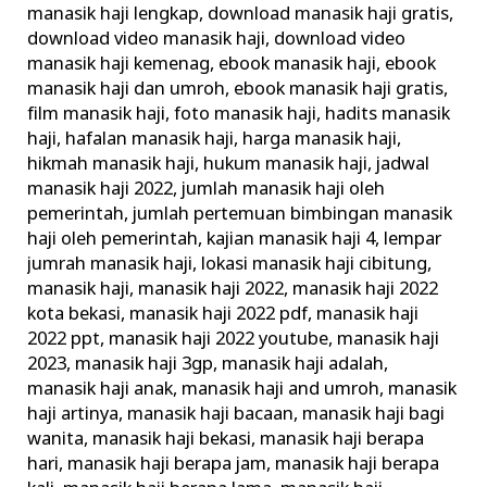
manasik haji lengkap
,
download manasik haji gratis
,
Haji
download video manasik haji
,
download video
Rasulullah
manasik haji kemenag
,
ebook manasik haji
,
ebook
manasik haji dan umroh
,
ebook manasik haji gratis
,
film manasik haji
,
foto manasik haji
,
hadits manasik
haji
,
hafalan manasik haji
,
harga manasik haji
,
hikmah manasik haji
,
hukum manasik haji
,
jadwal
manasik haji 2022
,
jumlah manasik haji oleh
pemerintah
,
jumlah pertemuan bimbingan manasik
haji oleh pemerintah
,
kajian manasik haji 4
,
lempar
jumrah manasik haji
,
lokasi manasik haji cibitung
,
manasik haji
,
manasik haji 2022
,
manasik haji 2022
kota bekasi
,
manasik haji 2022 pdf
,
manasik haji
2022 ppt
,
manasik haji 2022 youtube
,
manasik haji
2023
,
manasik haji 3gp
,
manasik haji adalah
,
manasik haji anak
,
manasik haji and umroh
,
manasik
haji artinya
,
manasik haji bacaan
,
manasik haji bagi
wanita
,
manasik haji bekasi
,
manasik haji berapa
hari
,
manasik haji berapa jam
,
manasik haji berapa