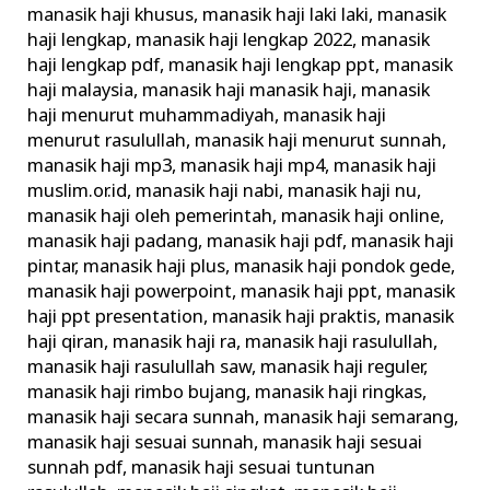
manasik haji khusus
,
manasik haji laki laki
,
manasik
haji lengkap
,
manasik haji lengkap 2022
,
manasik
haji lengkap pdf
,
manasik haji lengkap ppt
,
manasik
haji malaysia
,
manasik haji manasik haji
,
manasik
haji menurut muhammadiyah
,
manasik haji
menurut rasulullah
,
manasik haji menurut sunnah
,
manasik haji mp3
,
manasik haji mp4
,
manasik haji
muslim.or.id
,
manasik haji nabi
,
manasik haji nu
,
manasik haji oleh pemerintah
,
manasik haji online
,
manasik haji padang
,
manasik haji pdf
,
manasik haji
pintar
,
manasik haji plus
,
manasik haji pondok gede
,
manasik haji powerpoint
,
manasik haji ppt
,
manasik
haji ppt presentation
,
manasik haji praktis
,
manasik
haji qiran
,
manasik haji ra
,
manasik haji rasulullah
,
manasik haji rasulullah saw
,
manasik haji reguler
,
manasik haji rimbo bujang
,
manasik haji ringkas
,
manasik haji secara sunnah
,
manasik haji semarang
,
manasik haji sesuai sunnah
,
manasik haji sesuai
sunnah pdf
,
manasik haji sesuai tuntunan