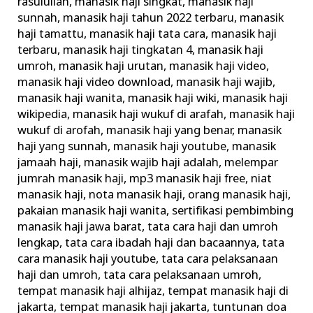
rasulullah
,
manasik haji singkat
,
manasik haji
sunnah
,
manasik haji tahun 2022 terbaru
,
manasik
haji tamattu
,
manasik haji tata cara
,
manasik haji
terbaru
,
manasik haji tingkatan 4
,
manasik haji
umroh
,
manasik haji urutan
,
manasik haji video
,
manasik haji video download
,
manasik haji wajib
,
manasik haji wanita
,
manasik haji wiki
,
manasik haji
wikipedia
,
manasik haji wukuf di arafah
,
manasik haji
wukuf di arofah
,
manasik haji yang benar
,
manasik
haji yang sunnah
,
manasik haji youtube
,
manasik
jamaah haji
,
manasik wajib haji adalah
,
melempar
jumrah manasik haji
,
mp3 manasik haji free
,
niat
manasik haji
,
nota manasik haji
,
orang manasik haji
,
pakaian manasik haji wanita
,
sertifikasi pembimbing
manasik haji jawa barat
,
tata cara haji dan umroh
lengkap
,
tata cara ibadah haji dan bacaannya
,
tata
cara manasik haji youtube
,
tata cara pelaksanaan
haji dan umroh
,
tata cara pelaksanaan umroh
,
tempat manasik haji alhijaz
,
tempat manasik haji di
jakarta
,
tempat manasik haji jakarta
,
tuntunan doa