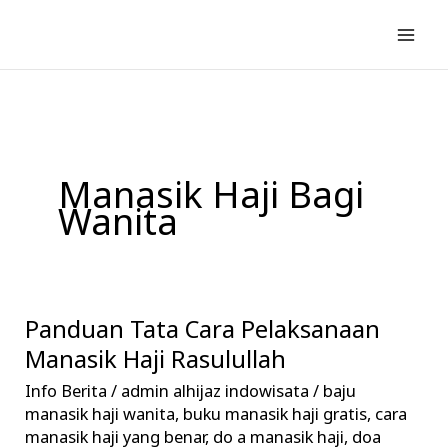
Lewati
ke
konten
Manasik Haji Bagi
Wanita
Panduan Tata Cara Pelaksanaan
Panduan
Tata
Manasik Haji Rasulullah
Cara
Info Berita
/
admin alhijaz indowisata
/
baju
Pelaksanaan
manasik haji wanita
,
buku manasik haji gratis
,
cara
Manasik
manasik haji yang benar
,
do a manasik haji
,
doa