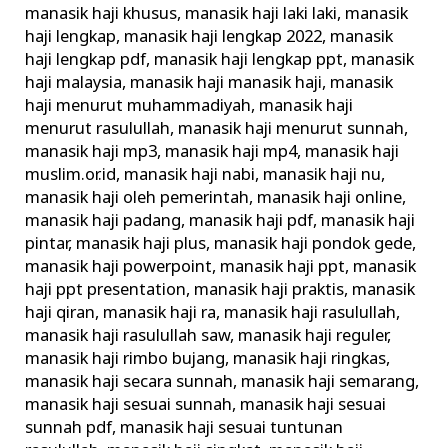
manasik haji khusus
,
manasik haji laki laki
,
manasik
haji lengkap
,
manasik haji lengkap 2022
,
manasik
haji lengkap pdf
,
manasik haji lengkap ppt
,
manasik
haji malaysia
,
manasik haji manasik haji
,
manasik
haji menurut muhammadiyah
,
manasik haji
menurut rasulullah
,
manasik haji menurut sunnah
,
manasik haji mp3
,
manasik haji mp4
,
manasik haji
muslim.or.id
,
manasik haji nabi
,
manasik haji nu
,
manasik haji oleh pemerintah
,
manasik haji online
,
manasik haji padang
,
manasik haji pdf
,
manasik haji
pintar
,
manasik haji plus
,
manasik haji pondok gede
,
manasik haji powerpoint
,
manasik haji ppt
,
manasik
haji ppt presentation
,
manasik haji praktis
,
manasik
haji qiran
,
manasik haji ra
,
manasik haji rasulullah
,
manasik haji rasulullah saw
,
manasik haji reguler
,
manasik haji rimbo bujang
,
manasik haji ringkas
,
manasik haji secara sunnah
,
manasik haji semarang
,
manasik haji sesuai sunnah
,
manasik haji sesuai
sunnah pdf
,
manasik haji sesuai tuntunan