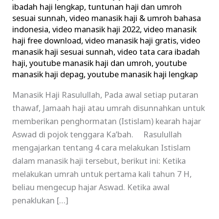
ibadah haji lengkap
,
tuntunan haji dan umroh
sesuai sunnah
,
video manasik haji & umroh bahasa
indonesia
,
video manasik haji 2022
,
video manasik
haji free download
,
video manasik haji gratis
,
video
manasik haji sesuai sunnah
,
video tata cara ibadah
haji
,
youtube manasik haji dan umroh
,
youtube
manasik haji depag
,
youtube manasik haji lengkap
Manasik Haji Rasulullah, Pada awal setiap putaran
thawaf, Jamaah haji atau umrah disunnahkan untuk
memberikan penghormatan (Istislam) kearah hajar
Aswad di pojok tenggara Ka’bah. Rasulullah
mengajarkan tentang 4 cara melakukan Istislam
dalam manasik haji tersebut, berikut ini: Ketika
melakukan umrah untuk pertama kali tahun 7 H,
beliau mengecup hajar Aswad. Ketika awal
penaklukan […]