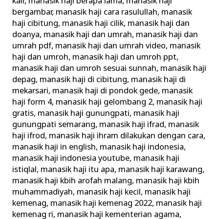
kali
,
manasik haji berapa lama
,
manasik haji
bergambar
,
manasik haji cara rasulullah
,
manasik
haji cibitung
,
manasik haji cilik
,
manasik haji dan
doanya
,
manasik haji dan umrah
,
manasik haji dan
umrah pdf
,
manasik haji dan umrah video
,
manasik
haji dan umroh
,
manasik haji dan umroh ppt
,
manasik haji dan umroh sesuai sunnah
,
manasik haji
depag
,
manasik haji di cibitung
,
manasik haji di
mekarsari
,
manasik haji di pondok gede
,
manasik
haji form 4
,
manasik haji gelombang 2
,
manasik haji
gratis
,
manasik haji gunungpati
,
manasik haji
gunungpati semarang
,
manasik haji ifrad
,
manasik
haji ifrod
,
manasik haji ihram dilakukan dengan cara
,
manasik haji in english
,
manasik haji indonesia
,
manasik haji indonesia youtube
,
manasik haji
istiqlal
,
manasik haji itu apa
,
manasik haji karawang
,
manasik haji kbih arofah malang
,
manasik haji kbih
muhammadiyah
,
manasik haji kecil
,
manasik haji
kemenag
,
manasik haji kemenag 2022
,
manasik haji
kemenag ri
,
manasik haji kementerian agama
,