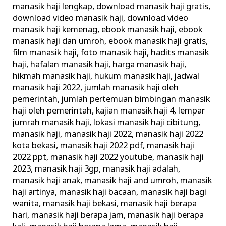
manasik haji lengkap
,
download manasik haji gratis
,
Haji
download video manasik haji
,
download video
Rasulullah
manasik haji kemenag
,
ebook manasik haji
,
ebook
manasik haji dan umroh
,
ebook manasik haji gratis
,
film manasik haji
,
foto manasik haji
,
hadits manasik
haji
,
hafalan manasik haji
,
harga manasik haji
,
hikmah manasik haji
,
hukum manasik haji
,
jadwal
manasik haji 2022
,
jumlah manasik haji oleh
pemerintah
,
jumlah pertemuan bimbingan manasik
haji oleh pemerintah
,
kajian manasik haji 4
,
lempar
jumrah manasik haji
,
lokasi manasik haji cibitung
,
manasik haji
,
manasik haji 2022
,
manasik haji 2022
kota bekasi
,
manasik haji 2022 pdf
,
manasik haji
2022 ppt
,
manasik haji 2022 youtube
,
manasik haji
2023
,
manasik haji 3gp
,
manasik haji adalah
,
manasik haji anak
,
manasik haji and umroh
,
manasik
haji artinya
,
manasik haji bacaan
,
manasik haji bagi
wanita
,
manasik haji bekasi
,
manasik haji berapa
hari
,
manasik haji berapa jam
,
manasik haji berapa