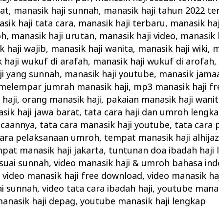
kat
,
manasik haji sunnah
,
manasik haji tahun 2022 te
sik haji tata cara
,
manasik haji terbaru
,
manasik haj
oh
,
manasik haji urutan
,
manasik haji video
,
manasik h
 haji wajib
,
manasik haji wanita
,
manasik haji wiki
,
m
 haji wukuf di arafah
,
manasik haji wukuf di arofah
ji yang sunnah
,
manasik haji youtube
,
manasik jamaa
melempar jumrah manasik haji
,
mp3 manasik haji fr
haji
,
orang manasik haji
,
pakaian manasik haji wani
ik haji jawa barat
,
tata cara haji dan umroh lengk
acaannya
,
tata cara manasik haji youtube
,
tata cara 
cara pelaksanaan umroh
,
tempat manasik haji alhija
pat manasik haji jakarta
,
tuntunan doa ibadah haji
suai sunnah
,
video manasik haji & umroh bahasa ind
,
video manasik haji free download
,
video manasik haj
ai sunnah
,
video tata cara ibadah haji
,
youtube manas
anasik haji depag
,
youtube manasik haji lengkap