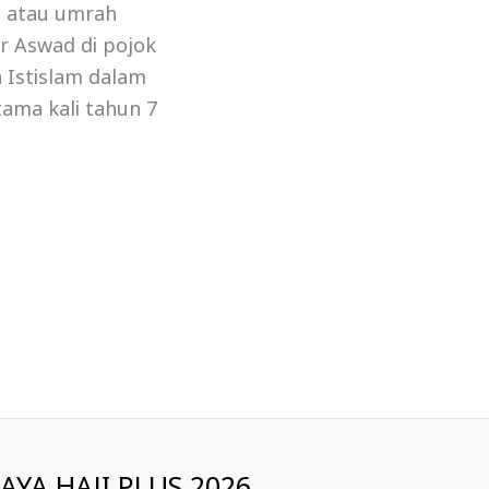
ji atau umrah
r Aswad di pojok
 Istislam dalam
tama kali tahun 7
IAYA HAJI PLUS 2026