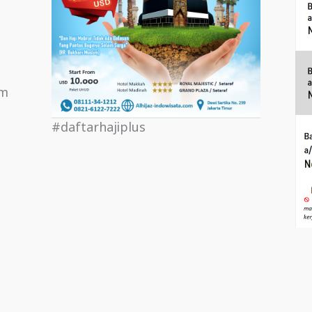
om
#daftarhajiplus