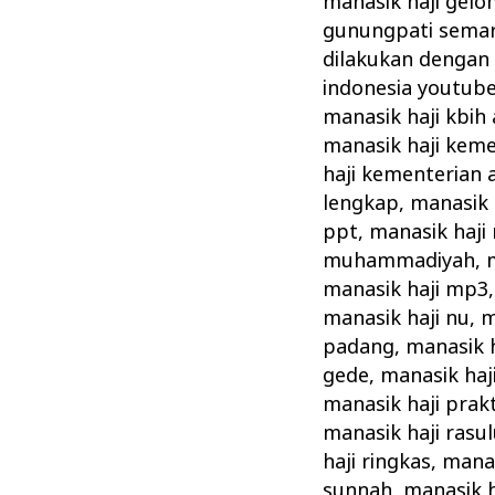
manasik haji gel
gunungpati sema
dilakukan dengan
indonesia youtub
manasik haji kbih
manasik haji kem
haji kementerian
lengkap
,
manasik 
ppt
,
manasik haji
muhammadiyah
,
manasik haji mp3
manasik haji nu
,
m
padang
,
manasik h
gede
,
manasik haj
manasik haji prakt
manasik haji rasul
haji ringkas
,
manas
sunnah
,
manasik h