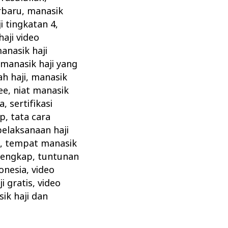
rbaru
,
manasik
i tingkatan 4
,
aji video
anasik haji
,
manasik haji yang
h haji
,
manasik
ee
,
niat manasik
ta
,
sertifikasi
ap
,
tata cara
pelaksanaan haji
z
,
tempat manasik
 lengkap
,
tuntunan
onesia
,
video
i gratis
,
video
ik haji dan