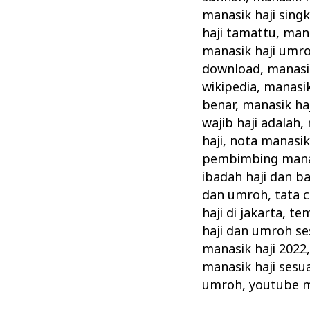
manasik haji sing
haji tamattu
,
mana
manasik haji umr
download
,
manasik
wikipedia
,
manasik
benar
,
manasik ha
wajib haji adalah
,
haji
,
nota manasik 
pembimbing manas
ibadah haji dan b
dan umroh
,
tata 
haji di jakarta
,
tem
haji dan umroh se
manasik haji 2022
manasik haji sesu
umroh
,
youtube m