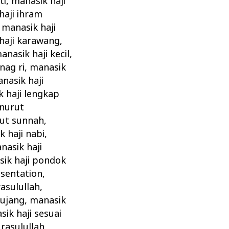
ti
,
manasik haji
haji ihram
,
manasik haji
haji karawang
,
anasik haji kecil
,
nag ri
,
manasik
nasik haji
 haji lengkap
enurut
rut sunnah
,
 haji nabi
,
nasik haji
ik haji pondok
esentation
,
rasulullah
,
bujang
,
manasik
ik haji sesuai
rasulullah
,