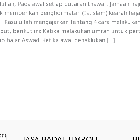
lullah, Pada awal setiap putaran thawaf, Jamaah ha
k memberikan penghormatan (Istislam) kearah haja
 Rasulullah mengajarkan tentang 4 cara melakukan
ebut, berikut ini: Ketika melakukan umrah untuk per
p hajar Aswad. Ketika awal penaklukan […]
JASA BADAL UMROH
B