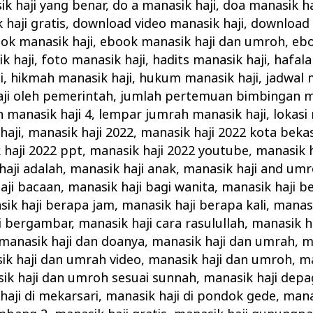
ik haji yang benar
,
do a manasik haji
,
doa manasik ha
haji gratis
,
download video manasik haji
,
download 
ok manasik haji
,
ebook manasik haji dan umroh
,
ebo
k haji
,
foto manasik haji
,
hadits manasik haji
,
hafala
i
,
hikmah manasik haji
,
hukum manasik haji
,
jadwal 
ji oleh pemerintah
,
jumlah pertemuan bimbingan ma
n manasik haji 4
,
lempar jumrah manasik haji
,
lokasi
haji
,
manasik haji 2022
,
manasik haji 2022 kota bekas
 haji 2022 ppt
,
manasik haji 2022 youtube
,
manasik h
haji adalah
,
manasik haji anak
,
manasik haji and um
aji bacaan
,
manasik haji bagi wanita
,
manasik haji b
ik haji berapa jam
,
manasik haji berapa kali
,
manasi
i bergambar
,
manasik haji cara rasulullah
,
manasik ha
manasik haji dan doanya
,
manasik haji dan umrah
,
m
ik haji dan umrah video
,
manasik haji dan umroh
,
ma
ik haji dan umroh sesuai sunnah
,
manasik haji depa
haji di mekarsari
,
manasik haji di pondok gede
,
mana