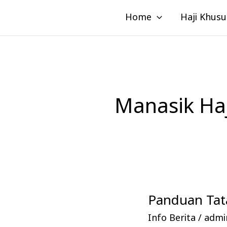
Lewati
Home
Haji Khusu
ke
konten
Manasik Ha
Panduan Tata
Panduan
Tata
Info Berita
/
admin