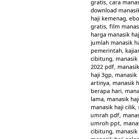
Cara
gratis
,
cara manas
Pelaksanaan
download manasik 
Manasik
haji kemenag
,
ebo
gratis
,
film manasi
Haji
harga manasik haj
Rasulullah
jumlah manasik ha
pemerintah
,
kajia
cibitung
,
manasik 
2022 pdf
,
manasik
haji 3gp
,
manasik 
artinya
,
manasik h
berapa hari
,
manas
lama
,
manasik haj
manasik haji cilik
,
umrah pdf
,
manas
umroh ppt
,
manas
cibitung
,
manasik 