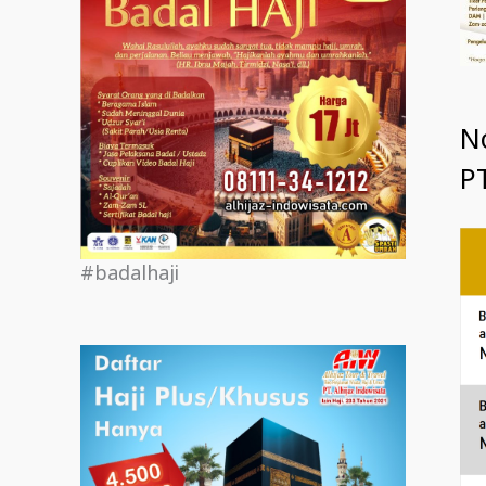
N
PT
#badalhaji