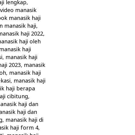
ji lengkap
,
video manasik
ok manasik haji
n manasik haji
,
manasik haji 2022
,
nasik haji oleh
 manasik haji
i
,
manasik haji
aji 2023
,
manasik
roh
,
manasik haji
ekasi
,
manasik haji
k haji berapa
ji cibitung
,
anasik haji dan
nasik haji dan
g
,
manasik haji di
sik haji form 4
,