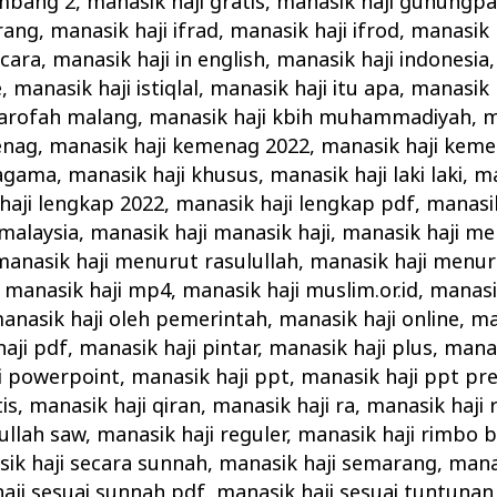
ombang 2
,
manasik haji gratis
,
manasik haji gunungpa
rang
,
manasik haji ifrad
,
manasik haji ifrod
,
manasik 
 cara
,
manasik haji in english
,
manasik haji indonesia
e
,
manasik haji istiqlal
,
manasik haji itu apa
,
manasik 
 arofah malang
,
manasik haji kbih muhammadiyah
,
m
enag
,
manasik haji kemenag 2022
,
manasik haji keme
 agama
,
manasik haji khusus
,
manasik haji laki laki
,
ma
haji lengkap 2022
,
manasik haji lengkap pdf
,
manasik
 malaysia
,
manasik haji manasik haji
,
manasik haji m
manasik haji menurut rasulullah
,
manasik haji menu
,
manasik haji mp4
,
manasik haji muslim.or.id
,
manasik
anasik haji oleh pemerintah
,
manasik haji online
,
ma
aji pdf
,
manasik haji pintar
,
manasik haji plus
,
manas
i powerpoint
,
manasik haji ppt
,
manasik haji ppt pr
is
,
manasik haji qiran
,
manasik haji ra
,
manasik haji 
ullah saw
,
manasik haji reguler
,
manasik haji rimbo 
ik haji secara sunnah
,
manasik haji semarang
,
manas
aji sesuai sunnah pdf
,
manasik haji sesuai tuntunan 