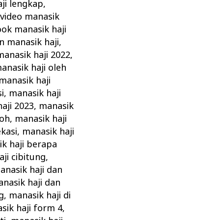
ji lengkap
,
video manasik
ok manasik haji
n manasik haji
,
manasik haji 2022
,
nasik haji oleh
 manasik haji
i
,
manasik haji
aji 2023
,
manasik
roh
,
manasik haji
ekasi
,
manasik haji
k haji berapa
ji cibitung
,
anasik haji dan
nasik haji dan
g
,
manasik haji di
sik haji form 4
,