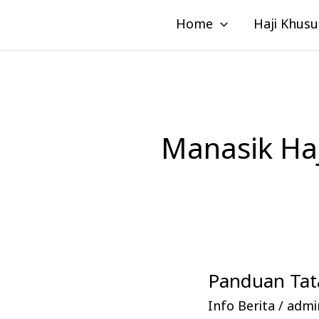
Lewati
Home
Haji Khusu
ke
konten
Manasik Ha
Panduan Tata
Panduan
Tata
Info Berita
/
admin