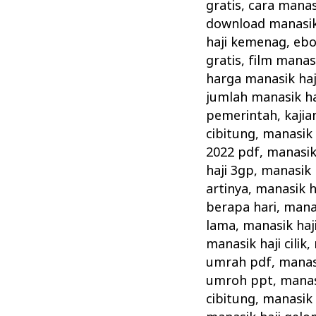
Cara
gratis
,
cara manas
Pelaksanaan
download manasik 
Manasik
haji kemenag
,
ebo
gratis
,
film manasi
Haji
harga manasik haj
Rasulullah
jumlah manasik ha
pemerintah
,
kajia
cibitung
,
manasik 
2022 pdf
,
manasik
haji 3gp
,
manasik 
artinya
,
manasik h
berapa hari
,
manas
lama
,
manasik haj
manasik haji cilik
,
umrah pdf
,
manas
umroh ppt
,
manas
cibitung
,
manasik 