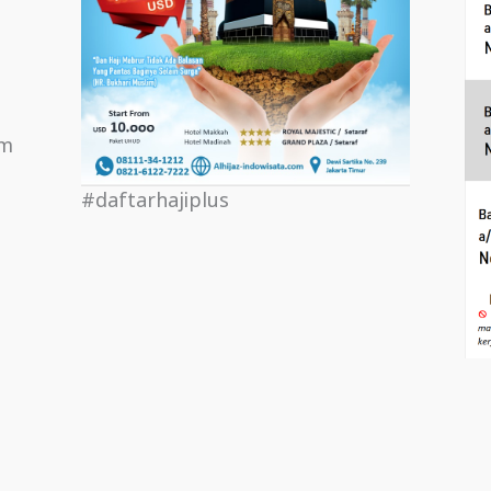
om
#daftarhajiplus