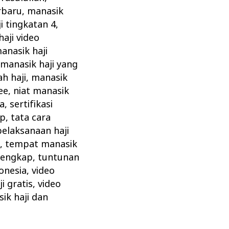
rbaru
,
manasik
i tingkatan 4
,
aji video
anasik haji
,
manasik haji yang
h haji
,
manasik
ee
,
niat manasik
ta
,
sertifikasi
ap
,
tata cara
pelaksanaan haji
z
,
tempat manasik
 lengkap
,
tuntunan
onesia
,
video
i gratis
,
video
ik haji dan