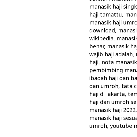
manasik haji sing
haji tamattu
,
mana
manasik haji umr
download
,
manasik
wikipedia
,
manasik
benar
,
manasik ha
wajib haji adalah
,
haji
,
nota manasik 
pembimbing manas
ibadah haji dan b
dan umroh
,
tata 
haji di jakarta
,
tem
haji dan umroh se
manasik haji 2022
manasik haji sesu
umroh
,
youtube m