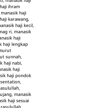
ti
,
manasik haji
haji ihram
,
manasik haji
haji karawang
,
anasik haji kecil
,
nag ri
,
manasik
nasik haji
 haji lengkap
enurut
rut sunnah
,
 haji nabi
,
nasik haji
ik haji pondok
esentation
,
rasulullah
,
bujang
,
manasik
ik haji sesuai
rasulullah
,