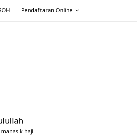
ROH
Pendaftaran Online
lullah
manasik haji