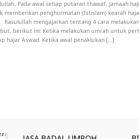
lullah, Pada awal setiap putaran thawaf, Jamaah ha
k memberikan penghormatan (Istislam) kearah haja
 Rasulullah mengajarkan tentang 4 cara melakukan
ebut, berikut ini: Ketika melakukan umrah untuk per
p hajar Aswad. Ketika awal penaklukan […]
JASA BADAL UMROH
B