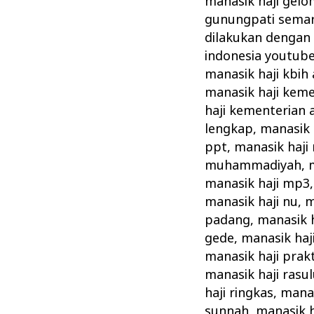
manasik haji gel
gunungpati sema
dilakukan dengan
indonesia youtub
manasik haji kbih
manasik haji kem
haji kementerian
lengkap
,
manasik 
ppt
,
manasik haji
muhammadiyah
,
manasik haji mp3
manasik haji nu
,
m
padang
,
manasik h
gede
,
manasik haj
manasik haji prakt
manasik haji rasul
haji ringkas
,
manas
sunnah
,
manasik h