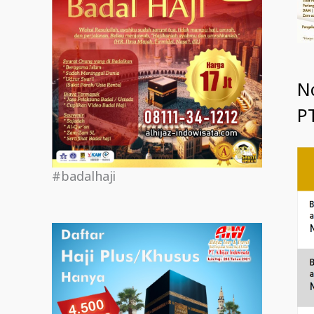
N
PT
#badalhaji