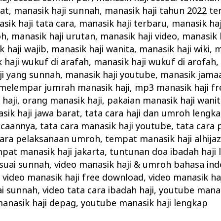
kat
,
manasik haji sunnah
,
manasik haji tahun 2022 te
sik haji tata cara
,
manasik haji terbaru
,
manasik haj
oh
,
manasik haji urutan
,
manasik haji video
,
manasik h
 haji wajib
,
manasik haji wanita
,
manasik haji wiki
,
m
 haji wukuf di arafah
,
manasik haji wukuf di arofah
ji yang sunnah
,
manasik haji youtube
,
manasik jamaa
melempar jumrah manasik haji
,
mp3 manasik haji fr
haji
,
orang manasik haji
,
pakaian manasik haji wani
ik haji jawa barat
,
tata cara haji dan umroh lengk
acaannya
,
tata cara manasik haji youtube
,
tata cara 
cara pelaksanaan umroh
,
tempat manasik haji alhija
pat manasik haji jakarta
,
tuntunan doa ibadah haji
suai sunnah
,
video manasik haji & umroh bahasa ind
,
video manasik haji free download
,
video manasik haj
ai sunnah
,
video tata cara ibadah haji
,
youtube manas
anasik haji depag
,
youtube manasik haji lengkap