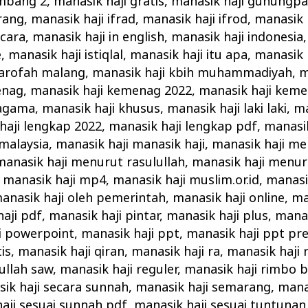
ombang 2
,
manasik haji gratis
,
manasik haji gunungpa
rang
,
manasik haji ifrad
,
manasik haji ifrod
,
manasik 
 cara
,
manasik haji in english
,
manasik haji indonesia
e
,
manasik haji istiqlal
,
manasik haji itu apa
,
manasik 
 arofah malang
,
manasik haji kbih muhammadiyah
,
m
enag
,
manasik haji kemenag 2022
,
manasik haji keme
 agama
,
manasik haji khusus
,
manasik haji laki laki
,
ma
haji lengkap 2022
,
manasik haji lengkap pdf
,
manasik
 malaysia
,
manasik haji manasik haji
,
manasik haji m
manasik haji menurut rasulullah
,
manasik haji menu
,
manasik haji mp4
,
manasik haji muslim.or.id
,
manasik
anasik haji oleh pemerintah
,
manasik haji online
,
ma
aji pdf
,
manasik haji pintar
,
manasik haji plus
,
manas
i powerpoint
,
manasik haji ppt
,
manasik haji ppt pr
is
,
manasik haji qiran
,
manasik haji ra
,
manasik haji 
ullah saw
,
manasik haji reguler
,
manasik haji rimbo 
ik haji secara sunnah
,
manasik haji semarang
,
manas
aji sesuai sunnah pdf
,
manasik haji sesuai tuntunan 