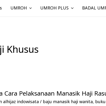
s
UMROH
UMROH PLUS
BADAL UM
ji Khusus
 Cara Pelaksanaan Manasik Haji Rasu
 alhijaz indowisata
/
baju manasik haji wanita
,
buku 