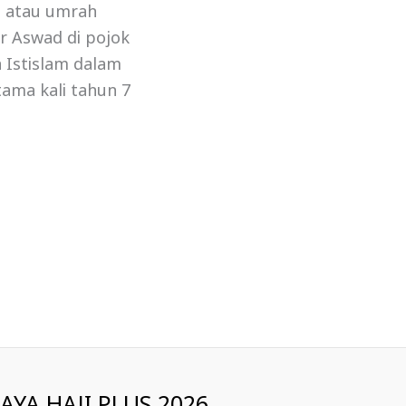
ji atau umrah
r Aswad di pojok
 Istislam dalam
tama kali tahun 7
IAYA HAJI PLUS 2026