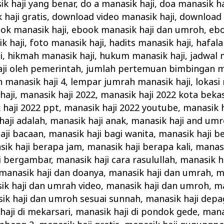
ik haji yang benar
,
do a manasik haji
,
doa manasik ha
haji gratis
,
download video manasik haji
,
download 
ok manasik haji
,
ebook manasik haji dan umroh
,
ebo
k haji
,
foto manasik haji
,
hadits manasik haji
,
hafala
i
,
hikmah manasik haji
,
hukum manasik haji
,
jadwal 
ji oleh pemerintah
,
jumlah pertemuan bimbingan ma
n manasik haji 4
,
lempar jumrah manasik haji
,
lokasi
haji
,
manasik haji 2022
,
manasik haji 2022 kota bekas
 haji 2022 ppt
,
manasik haji 2022 youtube
,
manasik h
haji adalah
,
manasik haji anak
,
manasik haji and um
aji bacaan
,
manasik haji bagi wanita
,
manasik haji b
ik haji berapa jam
,
manasik haji berapa kali
,
manasi
i bergambar
,
manasik haji cara rasulullah
,
manasik ha
manasik haji dan doanya
,
manasik haji dan umrah
,
m
ik haji dan umrah video
,
manasik haji dan umroh
,
ma
ik haji dan umroh sesuai sunnah
,
manasik haji depa
haji di mekarsari
,
manasik haji di pondok gede
,
mana