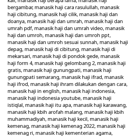
kali
,
manasik haji berapa lama
,
manasik haji
bergambar
,
manasik haji cara rasulullah
,
manasik
haji cibitung
,
manasik haji cilik
,
manasik haji dan
doanya
,
manasik haji dan umrah
,
manasik haji dan
umrah pdf
,
manasik haji dan umrah video
,
manasik
haji dan umroh
,
manasik haji dan umroh ppt
,
manasik haji dan umroh sesuai sunnah
,
manasik haji
depag
,
manasik haji di cibitung
,
manasik haji di
mekarsari
,
manasik haji di pondok gede
,
manasik
haji form 4
,
manasik haji gelombang 2
,
manasik haji
gratis
,
manasik haji gunungpati
,
manasik haji
gunungpati semarang
,
manasik haji ifrad
,
manasik
haji ifrod
,
manasik haji ihram dilakukan dengan cara
,
manasik haji in english
,
manasik haji indonesia
,
manasik haji indonesia youtube
,
manasik haji
istiqlal
,
manasik haji itu apa
,
manasik haji karawang
,
manasik haji kbih arofah malang
,
manasik haji kbih
muhammadiyah
,
manasik haji kecil
,
manasik haji
kemenag
,
manasik haji kemenag 2022
,
manasik haji
kemenag ri
,
manasik haji kementerian agama
,