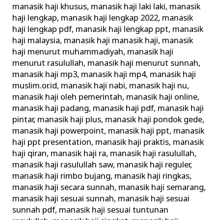
manasik haji khusus
,
manasik haji laki laki
,
manasik
haji lengkap
,
manasik haji lengkap 2022
,
manasik
haji lengkap pdf
,
manasik haji lengkap ppt
,
manasik
haji malaysia
,
manasik haji manasik haji
,
manasik
haji menurut muhammadiyah
,
manasik haji
menurut rasulullah
,
manasik haji menurut sunnah
,
manasik haji mp3
,
manasik haji mp4
,
manasik haji
muslim.or.id
,
manasik haji nabi
,
manasik haji nu
,
manasik haji oleh pemerintah
,
manasik haji online
,
manasik haji padang
,
manasik haji pdf
,
manasik haji
pintar
,
manasik haji plus
,
manasik haji pondok gede
,
manasik haji powerpoint
,
manasik haji ppt
,
manasik
haji ppt presentation
,
manasik haji praktis
,
manasik
haji qiran
,
manasik haji ra
,
manasik haji rasulullah
,
manasik haji rasulullah saw
,
manasik haji reguler
,
manasik haji rimbo bujang
,
manasik haji ringkas
,
manasik haji secara sunnah
,
manasik haji semarang
,
manasik haji sesuai sunnah
,
manasik haji sesuai
sunnah pdf
,
manasik haji sesuai tuntunan