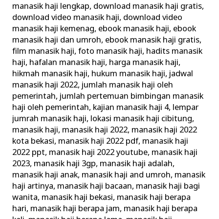
manasik haji lengkap
,
download manasik haji gratis
,
Haji
download video manasik haji
,
download video
Rasulullah
manasik haji kemenag
,
ebook manasik haji
,
ebook
manasik haji dan umroh
,
ebook manasik haji gratis
,
film manasik haji
,
foto manasik haji
,
hadits manasik
haji
,
hafalan manasik haji
,
harga manasik haji
,
hikmah manasik haji
,
hukum manasik haji
,
jadwal
manasik haji 2022
,
jumlah manasik haji oleh
pemerintah
,
jumlah pertemuan bimbingan manasik
haji oleh pemerintah
,
kajian manasik haji 4
,
lempar
jumrah manasik haji
,
lokasi manasik haji cibitung
,
manasik haji
,
manasik haji 2022
,
manasik haji 2022
kota bekasi
,
manasik haji 2022 pdf
,
manasik haji
2022 ppt
,
manasik haji 2022 youtube
,
manasik haji
2023
,
manasik haji 3gp
,
manasik haji adalah
,
manasik haji anak
,
manasik haji and umroh
,
manasik
haji artinya
,
manasik haji bacaan
,
manasik haji bagi
wanita
,
manasik haji bekasi
,
manasik haji berapa
hari
,
manasik haji berapa jam
,
manasik haji berapa