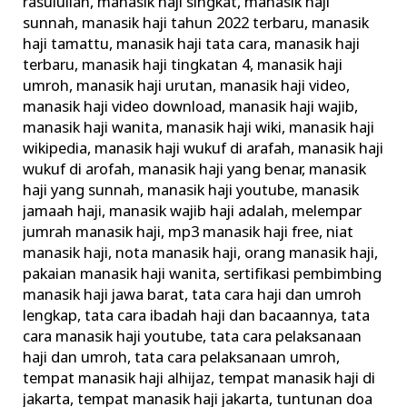
rasulullah
,
manasik haji singkat
,
manasik haji
sunnah
,
manasik haji tahun 2022 terbaru
,
manasik
haji tamattu
,
manasik haji tata cara
,
manasik haji
terbaru
,
manasik haji tingkatan 4
,
manasik haji
umroh
,
manasik haji urutan
,
manasik haji video
,
manasik haji video download
,
manasik haji wajib
,
manasik haji wanita
,
manasik haji wiki
,
manasik haji
wikipedia
,
manasik haji wukuf di arafah
,
manasik haji
wukuf di arofah
,
manasik haji yang benar
,
manasik
haji yang sunnah
,
manasik haji youtube
,
manasik
jamaah haji
,
manasik wajib haji adalah
,
melempar
jumrah manasik haji
,
mp3 manasik haji free
,
niat
manasik haji
,
nota manasik haji
,
orang manasik haji
,
pakaian manasik haji wanita
,
sertifikasi pembimbing
manasik haji jawa barat
,
tata cara haji dan umroh
lengkap
,
tata cara ibadah haji dan bacaannya
,
tata
cara manasik haji youtube
,
tata cara pelaksanaan
haji dan umroh
,
tata cara pelaksanaan umroh
,
tempat manasik haji alhijaz
,
tempat manasik haji di
jakarta
,
tempat manasik haji jakarta
,
tuntunan doa