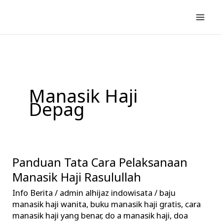
Lewati
ke
konten
Manasik Haji
Depag
Panduan Tata Cara Pelaksanaan
Panduan
Tata
Manasik Haji Rasulullah
Cara
Info Berita
/
admin alhijaz indowisata
/
baju
Pelaksanaan
manasik haji wanita
,
buku manasik haji gratis
,
cara
Manasik
manasik haji yang benar
,
do a manasik haji
,
doa