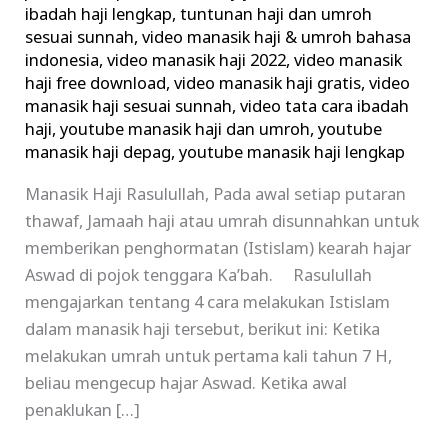
ibadah haji lengkap
,
tuntunan haji dan umroh
sesuai sunnah
,
video manasik haji & umroh bahasa
indonesia
,
video manasik haji 2022
,
video manasik
haji free download
,
video manasik haji gratis
,
video
manasik haji sesuai sunnah
,
video tata cara ibadah
haji
,
youtube manasik haji dan umroh
,
youtube
manasik haji depag
,
youtube manasik haji lengkap
Manasik Haji Rasulullah, Pada awal setiap putaran
thawaf, Jamaah haji atau umrah disunnahkan untuk
memberikan penghormatan (Istislam) kearah hajar
Aswad di pojok tenggara Ka’bah. Rasulullah
mengajarkan tentang 4 cara melakukan Istislam
dalam manasik haji tersebut, berikut ini: Ketika
melakukan umrah untuk pertama kali tahun 7 H,
beliau mengecup hajar Aswad. Ketika awal
penaklukan […]