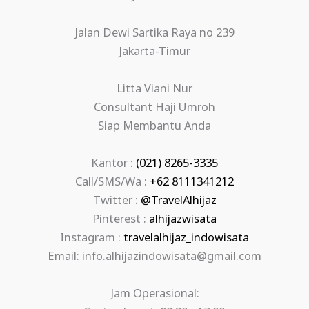
Jalan Dewi Sartika Raya no 239
Jakarta-Timur
Litta Viani Nur
Consultant Haji Umroh
Siap Membantu Anda
Kantor :
(021) 8265-3335
Call/SMS/Wa :
+62 8111341212
Twitter :
@TravelAlhijaz
Pinterest :
alhijazwisata
Instagram :
travelalhijaz_indowisata
Email: info.alhijazindowisata@gmail.com
Jam Operasional: