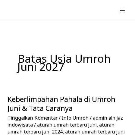
Lewati
ke
konten
Batas Usia Umroh
Juni 2027
Keberlimpahan Pahala di Umroh
Keberlimpahan
Pahala
Juni & Tata Caranya
di
Tinggalkan Komentar
/
Info Umroh
/
admin alhijaz
Umroh
indowisata
/
aturan umrah terbaru juni
,
aturan
Juni
umrah terbaru juni 2024
,
aturan umrah terbaru juni