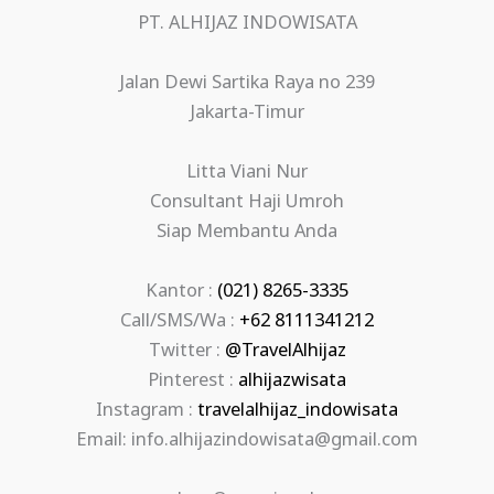
PT. ALHIJAZ INDOWISATA
Jalan Dewi Sartika Raya no 239
Jakarta-Timur
Litta Viani Nur
Consultant Haji Umroh
Siap Membantu Anda
Kantor :
(021) 8265-3335
Call/SMS/Wa :
+62 8111341212
Twitter :
@TravelAlhijaz
Pinterest :
alhijazwisata
Instagram :
travelalhijaz_indowisata
Email: info.alhijazindowisata@gmail.com