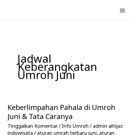
Lewati
ke
konten
Jadwal
Keberangkatan
Umroh Juni
Keberlimpahan Pahala di Umroh
Keberlimpahan
Pahala
Juni & Tata Caranya
di
Tinggalkan Komentar
/
Info Umroh
/
admin alhijaz
Umroh
indowisata
/
aturan umrah terbaru juni
,
aturan