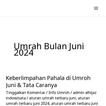
Lewati
ke
konten
Umrah Bulan Juni
2024
Keberlimpahan Pahala di Umroh
Keberlimpahan
Pahala
Juni & Tata Caranya
di
Tinggalkan Komentar
/
Info Umroh
/
admin alhijaz
Umroh
indowisata
/
aturan umrah terbaru juni
,
aturan
Juni
umrah terbaru juni 2024
,
aturan umrah terbaru juni