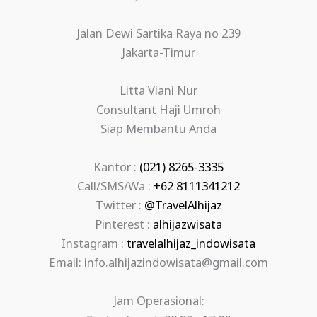
Jalan Dewi Sartika Raya no 239
Jakarta-Timur
Litta Viani Nur
Consultant Haji Umroh
Siap Membantu Anda
Kantor :
(021) 8265-3335
Call/SMS/Wa :
+62 8111341212
Twitter :
@TravelAlhijaz
Pinterest :
alhijazwisata
Instagram :
travelalhijaz_indowisata
Email: info.alhijazindowisata@gmail.com
Jam Operasional: