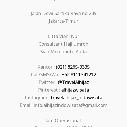
Jalan Dewi Sartika Raya no 239
Jakarta-Timur
Litta Viani Nur
Consultant Haji Umroh
Siap Membantu Anda
Kantor :
(021) 8265-3335
Call/SMS/Wa :
+62 8111341212
Twitter :
@TravelAlhijaz
Pinterest :
alhijazwisata
Instagram :
travelalhijaz_indowisata
Email: info.alhijazindowisata@gmail.com
Jam Operasional: