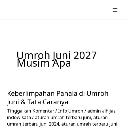
Lewati
ke
konten
Umroh Juni 2027
Musim Apa
Keberlimpahan Pahala di Umroh
Keberlimpahan
Pahala
Juni & Tata Caranya
di
Tinggalkan Komentar
/
Info Umroh
/
admin alhijaz
Umroh
indowisata
/
aturan umrah terbaru juni
,
aturan
Juni
umrah terbaru juni 2024
,
aturan umrah terbaru juni