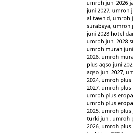
umroh juni 2026 j
juni 2027
,
umroh ju
al tawhid
,
umroh j
surabaya
,
umroh j
juni 2028 hotel da
umroh juni 2028 
umroh murah jun
2026
,
umroh murah
plus aqso juni 202
aqso juni 2027
,
um
2024
,
umroh plus 
2027
,
umroh plus 
umroh plus eropa 
umroh plus eropa 
2025
,
umroh plus 
turki juni
,
umroh p
2026
,
umroh plus t