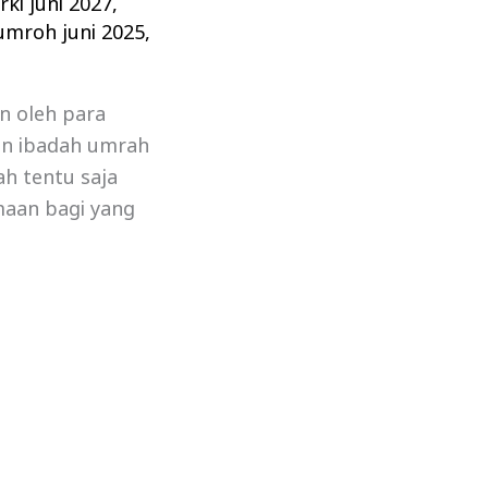
ki juni 2027
,
umroh juni 2025
,
n oleh para
an ibadah umrah
ah tentu saja
maan bagi yang