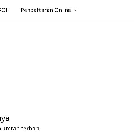
ROH
Pendaftaran Online
nya
n umrah terbaru