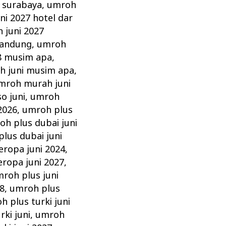
 surabaya
,
umroh
ni 2027 hotel dar
 juni 2027
bandung
,
umroh
8 musim apa
,
h juni musim apa
,
mroh murah juni
o juni
,
umroh
2026
,
umroh plus
oh plus dubai juni
lus dubai juni
eropa juni 2024
,
ropa juni 2027
,
roh plus juni
8
,
umroh plus
h plus turki juni
ki juni
,
umroh