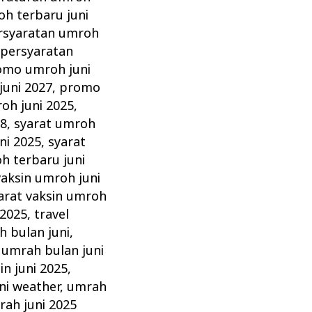
h terbaru juni
rsyaratan umroh
,
persyaratan
omo umroh juni
uni 2027
,
promo
oh juni 2025
,
28
,
syarat umroh
ni 2025
,
syarat
h terbaru juni
vaksin umroh juni
arat vaksin umroh
 2025
,
travel
 bulan juni
,
,
umrah bulan juni
in juni 2025
,
ni weather
,
umrah
ah juni 2025