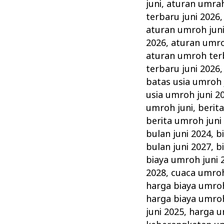
di
juni
,
aturan umrah
Umroh
terbaru juni 2026
Juni
aturan umroh jun
2026
,
aturan umro
&
aturan umroh terb
Tata
terbaru juni 2026
Caranya
batas usia umroh 
usia umroh juni 2
umroh juni
,
berit
berita umroh juni
bulan juni 2024
,
b
bulan juni 2027
,
b
biaya umroh juni 
2028
,
cuaca umroh
harga biaya umroh
harga biaya umroh
juni 2025
,
harga u