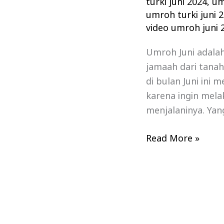
turki juni 2024
,
um
umroh turki juni 
video umroh juni 
Umroh Juni adala
jamaah dari tana
di bulan Juni ini 
karena ingin mela
menjalaninya. Yan
Read More »