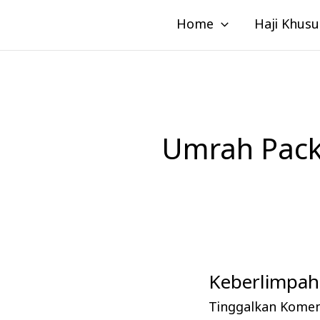
Lewati
Home
Haji Khusu
ke
konten
Umrah Pack
Keberlimpaha
Keberlimpahan
Pahala
Tinggalkan Kome