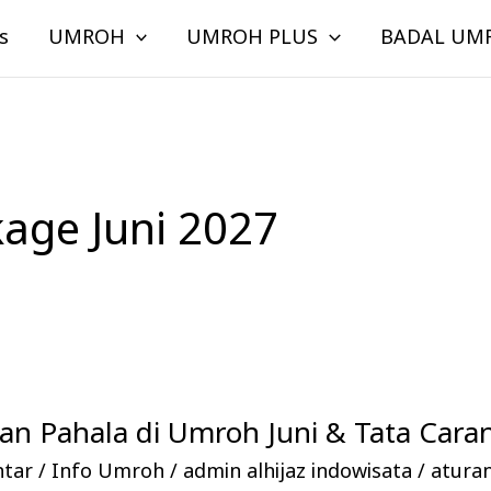
s
UMROH
UMROH PLUS
BADAL UM
age Juni 2027
n Pahala di Umroh Juni & Tata Cara
ntar
/
Info Umroh
/
admin alhijaz indowisata
/
atura