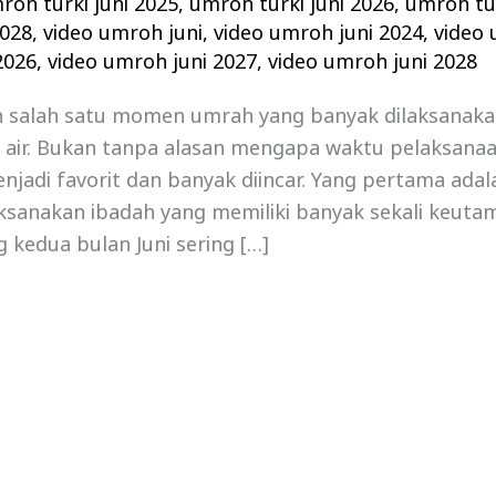
roh turki juni 2025
,
umroh turki juni 2026
,
umroh tur
2028
,
video umroh juni
,
video umroh juni 2024
,
video 
2026
,
video umroh juni 2027
,
video umroh juni 2028
h salah satu momen umrah yang banyak dilaksanaka
h air. Bukan tanpa alasan mengapa waktu pelaksana
menjadi favorit dan banyak diincar. Yang pertama adal
ksanakan ibadah yang memiliki banyak sekali keuta
g kedua bulan Juni sering […]