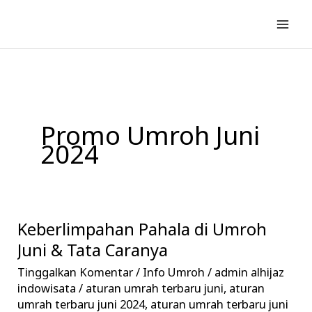
Lewati
ke
konten
Promo Umroh Juni
2024
Keberlimpahan Pahala di Umroh
Keberlimpahan
Pahala
Juni & Tata Caranya
di
Tinggalkan Komentar
/
Info Umroh
/
admin alhijaz
Umroh
indowisata
/
aturan umrah terbaru juni
,
aturan
Juni
umrah terbaru juni 2024
,
aturan umrah terbaru juni