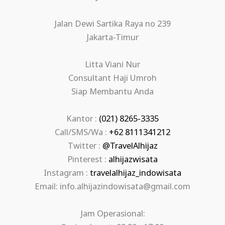
Jalan Dewi Sartika Raya no 239
Jakarta-Timur
Litta Viani Nur
Consultant Haji Umroh
Siap Membantu Anda
Kantor :
(021) 8265-3335
Call/SMS/Wa :
+62 8111341212
Twitter :
@TravelAlhijaz
Pinterest :
alhijazwisata
Instagram :
travelalhijaz_indowisata
Email: info.alhijazindowisata@gmail.com
Jam Operasional: