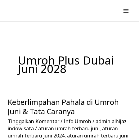
Lewati
ke
konten
Umroh Plus Dubai
Juni 2028
Keberlimpahan Pahala di Umroh
Keberlimpahan
Pahala
Juni & Tata Caranya
di
Tinggalkan Komentar
/
Info Umroh
/
admin alhijaz
Umroh
indowisata
/
aturan umrah terbaru juni
,
aturan
Juni
umrah terbaru juni 2024
,
aturan umrah terbaru juni