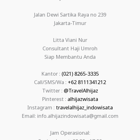
Jalan Dewi Sartika Raya no 239
Jakarta-Timur
Litta Viani Nur
Consultant Haji Umroh
Siap Membantu Anda
Kantor :
(021) 8265-3335
Call/SMS/Wa :
+62 8111341212
Twitter :
@TravelAlhijaz
Pinterest :
alhijazwisata
Instagram :
travelalhijaz_indowisata
Email: info.alhijazindowisata@gmail.com
Jam Operasional: