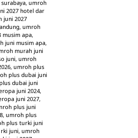
 surabaya
,
umroh
ni 2027 hotel dar
 juni 2027
bandung
,
umroh
8 musim apa
,
h juni musim apa
,
mroh murah juni
o juni
,
umroh
2026
,
umroh plus
oh plus dubai juni
lus dubai juni
eropa juni 2024
,
ropa juni 2027
,
roh plus juni
8
,
umroh plus
h plus turki juni
ki juni
,
umroh