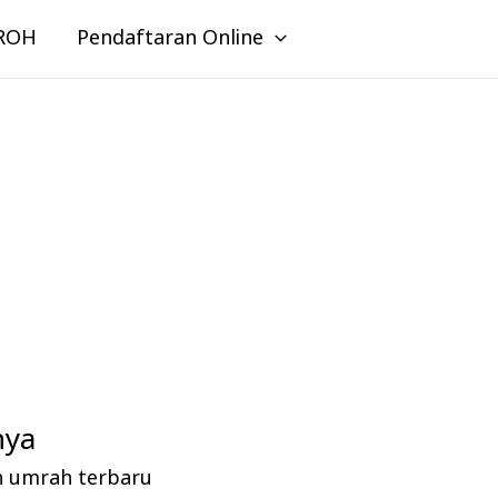
ROH
Pendaftaran Online
nya
n umrah terbaru