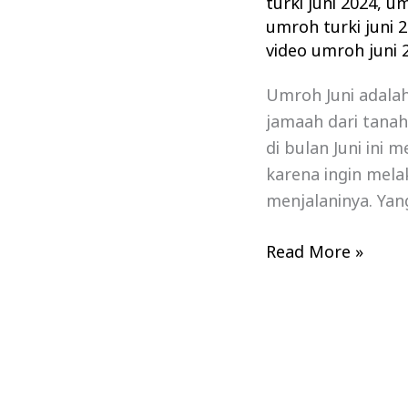
turki juni 2024
,
um
umroh turki juni 
video umroh juni 
Umroh Juni adala
jamaah dari tana
di bulan Juni ini 
karena ingin mela
menjalaninya. Yan
Read More »