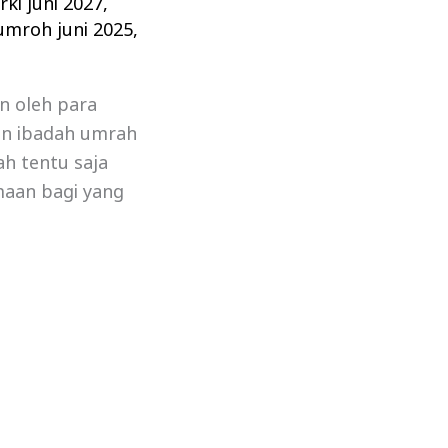
ki juni 2027
,
umroh juni 2025
,
n oleh para
an ibadah umrah
ah tentu saja
maan bagi yang