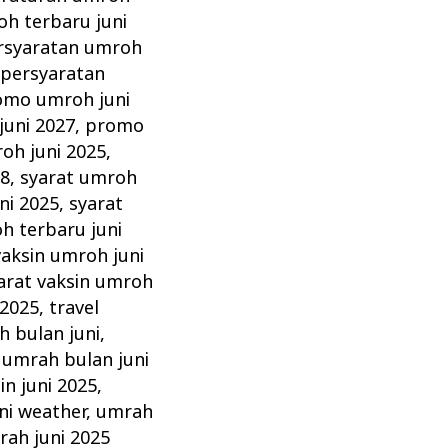
h terbaru juni
rsyaratan umroh
,
persyaratan
omo umroh juni
uni 2027
,
promo
oh juni 2025
,
28
,
syarat umroh
ni 2025
,
syarat
h terbaru juni
vaksin umroh juni
arat vaksin umroh
 2025
,
travel
 bulan juni
,
,
umrah bulan juni
in juni 2025
,
ni weather
,
umrah
ah juni 2025