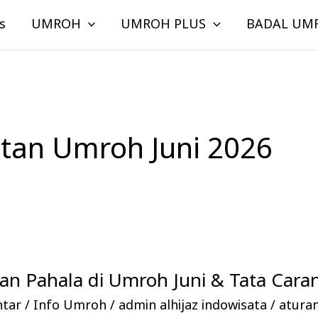
s
UMROH
UMROH PLUS
BADAL UM
tan Umroh Juni 2026
n Pahala di Umroh Juni & Tata Cara
ntar
/
Info Umroh
/
admin alhijaz indowisata
/
atura