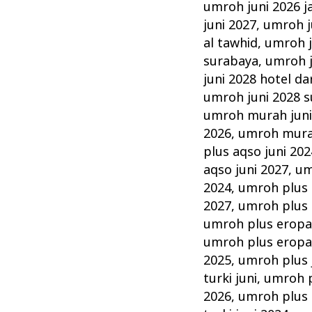
umroh juni 2026 j
juni 2027
,
umroh ju
al tawhid
,
umroh j
surabaya
,
umroh j
juni 2028 hotel da
umroh juni 2028 
umroh murah jun
2026
,
umroh murah
plus aqso juni 202
aqso juni 2027
,
um
2024
,
umroh plus 
2027
,
umroh plus 
umroh plus eropa 
umroh plus eropa 
2025
,
umroh plus 
turki juni
,
umroh p
2026
,
umroh plus t