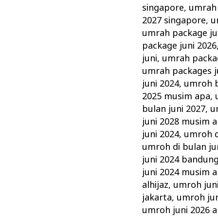
singapore
,
umrah 
2027 singapore
,
u
umrah package ju
package juni 2026
juni
,
umrah packag
umrah packages j
juni 2024
,
umroh b
2025 musim apa
,
bulan juni 2027
,
u
juni 2028 musim 
juni 2024
,
umroh d
umroh di bulan ju
juni 2024 bandun
juni 2024 musim 
alhijaz
,
umroh jun
jakarta
,
umroh ju
umroh juni 2026 al