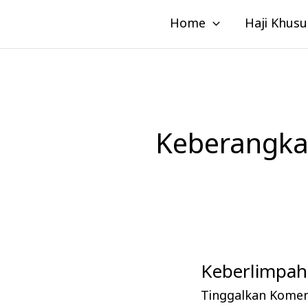
Lewati
Home
Haji Khusu
ke
konten
Keberangka
Keberlimpaha
Keberlimpahan
Pahala
Tinggalkan Kome