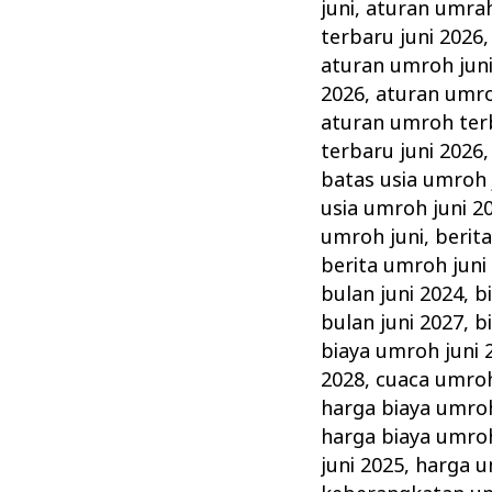
di
juni
,
aturan umrah
Umroh
terbaru juni 2026
Juni
aturan umroh jun
2026
,
aturan umro
&
aturan umroh terb
Tata
terbaru juni 2026
Caranya
batas usia umroh 
usia umroh juni 2
umroh juni
,
berit
berita umroh juni
bulan juni 2024
,
b
bulan juni 2027
,
b
biaya umroh juni 
2028
,
cuaca umroh
harga biaya umroh
harga biaya umroh
juni 2025
,
harga u