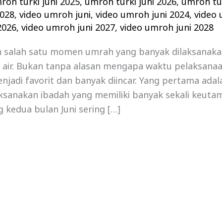
roh turki juni 2025
,
umroh turki juni 2026
,
umroh tur
2028
,
video umroh juni
,
video umroh juni 2024
,
video 
2026
,
video umroh juni 2027
,
video umroh juni 2028
h salah satu momen umrah yang banyak dilaksanaka
h air. Bukan tanpa alasan mengapa waktu pelaksana
menjadi favorit dan banyak diincar. Yang pertama adal
ksanakan ibadah yang memiliki banyak sekali keuta
g kedua bulan Juni sering […]