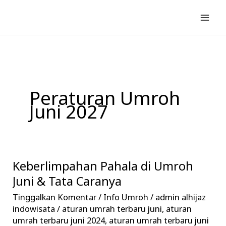
Lewati
ke
konten
Peraturan Umroh
Juni 2027
Keberlimpahan Pahala di Umroh
Keberlimpahan
Pahala
Juni & Tata Caranya
di
Tinggalkan Komentar
/
Info Umroh
/
admin alhijaz
Umroh
indowisata
/
aturan umrah terbaru juni
,
aturan
Juni
umrah terbaru juni 2024
,
aturan umrah terbaru juni