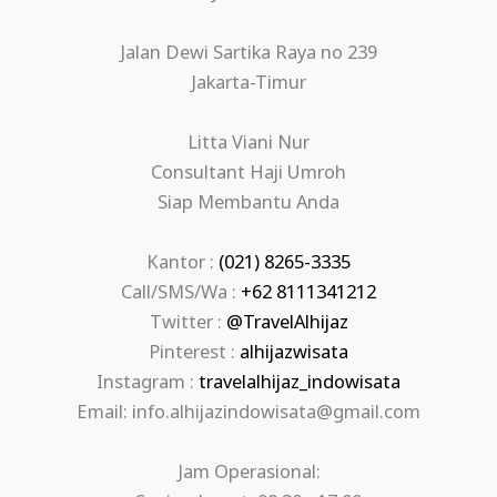
Jalan Dewi Sartika Raya no 239
Jakarta-Timur
Litta Viani Nur
Consultant Haji Umroh
Siap Membantu Anda
Kantor :
(021) 8265-3335
Call/SMS/Wa :
+62 8111341212
Twitter :
@TravelAlhijaz
Pinterest :
alhijazwisata
Instagram :
travelalhijaz_indowisata
Email: info.alhijazindowisata@gmail.com
Jam Operasional: