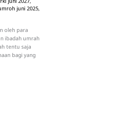
ki juni 2027
,
umroh juni 2025
,
n oleh para
an ibadah umrah
ah tentu saja
maan bagi yang