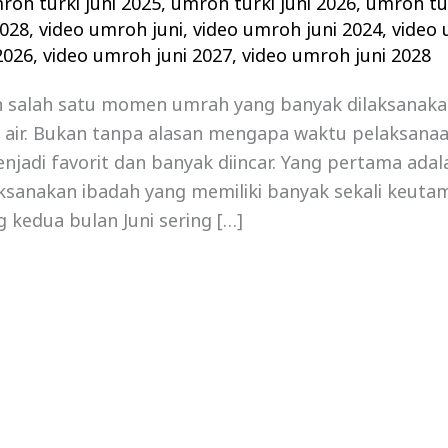
roh turki juni 2025
,
umroh turki juni 2026
,
umroh tur
2028
,
video umroh juni
,
video umroh juni 2024
,
video 
2026
,
video umroh juni 2027
,
video umroh juni 2028
h salah satu momen umrah yang banyak dilaksanaka
h air. Bukan tanpa alasan mengapa waktu pelaksana
menjadi favorit dan banyak diincar. Yang pertama adal
ksanakan ibadah yang memiliki banyak sekali keuta
g kedua bulan Juni sering […]