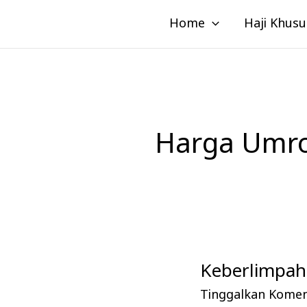
Lewati
Home
Haji Khusu
ke
konten
Harga Umro
Keberlimpaha
Keberlimpahan
Pahala
Tinggalkan Kome