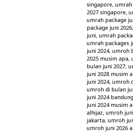
singapore
,
umrah 
2027 singapore
,
u
umrah package ju
package juni 2026
juni
,
umrah packag
umrah packages j
juni 2024
,
umroh b
2025 musim apa
,
bulan juni 2027
,
u
juni 2028 musim 
juni 2024
,
umroh d
umroh di bulan ju
juni 2024 bandun
juni 2024 musim 
alhijaz
,
umroh jun
jakarta
,
umroh ju
umroh juni 2026 al