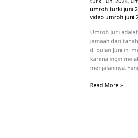
turki juni 2024
,
um
umroh turki juni 
video umroh juni 
Umroh Juni adala
jamaah dari tana
di bulan Juni ini 
karena ingin mela
menjalaninya. Yan
Read More »