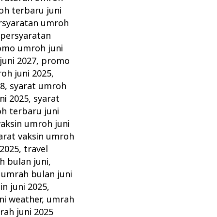
h terbaru juni
rsyaratan umroh
,
persyaratan
omo umroh juni
uni 2027
,
promo
oh juni 2025
,
28
,
syarat umroh
ni 2025
,
syarat
h terbaru juni
vaksin umroh juni
arat vaksin umroh
 2025
,
travel
 bulan juni
,
,
umrah bulan juni
in juni 2025
,
ni weather
,
umrah
ah juni 2025