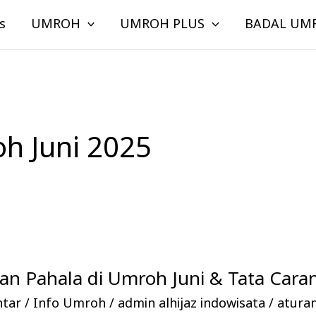
s
UMROH
UMROH PLUS
BADAL UM
h Juni 2025
n Pahala di Umroh Juni & Tata Cara
ntar
/
Info Umroh
/
admin alhijaz indowisata
/
atura