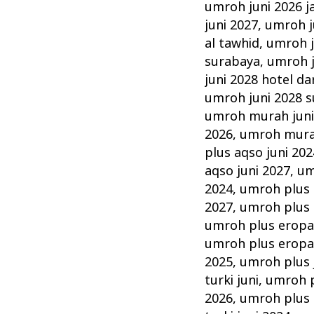
umroh juni 2026 j
juni 2027
,
umroh ju
al tawhid
,
umroh j
surabaya
,
umroh j
juni 2028 hotel da
umroh juni 2028 
umroh murah jun
2026
,
umroh murah
plus aqso juni 202
aqso juni 2027
,
um
2024
,
umroh plus 
2027
,
umroh plus 
umroh plus eropa 
umroh plus eropa 
2025
,
umroh plus 
turki juni
,
umroh p
2026
,
umroh plus t