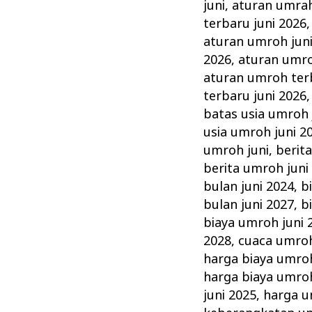
di
juni
,
aturan umrah
Umroh
terbaru juni 2026
Juni
aturan umroh jun
2026
,
aturan umro
&
aturan umroh terb
Tata
terbaru juni 2026
Caranya
batas usia umroh 
usia umroh juni 2
umroh juni
,
berit
berita umroh juni
bulan juni 2024
,
b
bulan juni 2027
,
b
biaya umroh juni 
2028
,
cuaca umroh
harga biaya umroh
harga biaya umroh
juni 2025
,
harga u