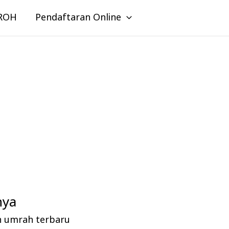
ROH
Pendaftaran Online
nya
n umrah terbaru