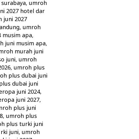
 surabaya
,
umroh
ni 2027 hotel dar
 juni 2027
bandung
,
umroh
8 musim apa
,
h juni musim apa
,
mroh murah juni
o juni
,
umroh
2026
,
umroh plus
oh plus dubai juni
lus dubai juni
eropa juni 2024
,
ropa juni 2027
,
roh plus juni
8
,
umroh plus
h plus turki juni
ki juni
,
umroh