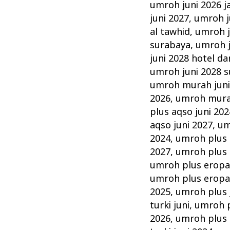
umroh juni 2026 j
juni 2027
,
umroh ju
al tawhid
,
umroh j
surabaya
,
umroh j
juni 2028 hotel da
umroh juni 2028 
umroh murah jun
2026
,
umroh murah
plus aqso juni 202
aqso juni 2027
,
um
2024
,
umroh plus 
2027
,
umroh plus 
umroh plus eropa 
umroh plus eropa 
2025
,
umroh plus 
turki juni
,
umroh p
2026
,
umroh plus t