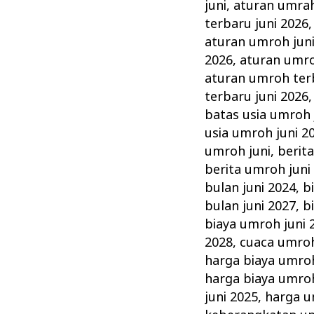
di
juni
,
aturan umrah
Umroh
terbaru juni 2026
Juni
aturan umroh jun
2026
,
aturan umro
&
aturan umroh terb
Tata
terbaru juni 2026
Caranya
batas usia umroh 
usia umroh juni 2
umroh juni
,
berit
berita umroh juni
bulan juni 2024
,
b
bulan juni 2027
,
b
biaya umroh juni 
2028
,
cuaca umroh
harga biaya umroh
harga biaya umroh
juni 2025
,
harga u