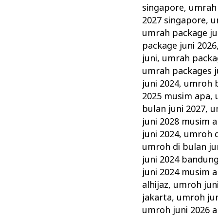
singapore
,
umrah 
2027 singapore
,
u
umrah package ju
package juni 2026
juni
,
umrah packag
umrah packages j
juni 2024
,
umroh b
2025 musim apa
,
bulan juni 2027
,
u
juni 2028 musim 
juni 2024
,
umroh d
umroh di bulan ju
juni 2024 bandun
juni 2024 musim 
alhijaz
,
umroh jun
jakarta
,
umroh ju
umroh juni 2026 al