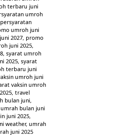
h terbaru juni
rsyaratan umroh
,
persyaratan
omo umroh juni
uni 2027
,
promo
oh juni 2025
,
28
,
syarat umroh
ni 2025
,
syarat
h terbaru juni
vaksin umroh juni
arat vaksin umroh
 2025
,
travel
 bulan juni
,
,
umrah bulan juni
in juni 2025
,
ni weather
,
umrah
ah juni 2025