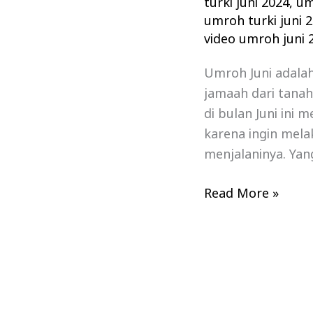
turki juni 2024
,
um
umroh turki juni 
video umroh juni 
Umroh Juni adala
jamaah dari tana
di bulan Juni ini 
karena ingin mela
menjalaninya. Yan
Read More »