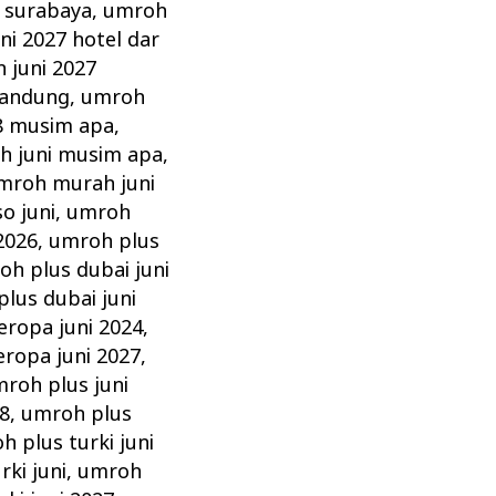
 surabaya
,
umroh
ni 2027 hotel dar
 juni 2027
bandung
,
umroh
8 musim apa
,
h juni musim apa
,
mroh murah juni
o juni
,
umroh
2026
,
umroh plus
oh plus dubai juni
lus dubai juni
eropa juni 2024
,
ropa juni 2027
,
roh plus juni
8
,
umroh plus
h plus turki juni
ki juni
,
umroh