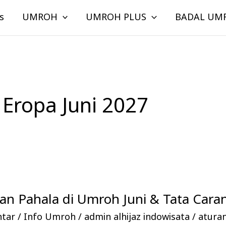
s
UMROH
UMROH PLUS
BADAL UM
Eropa Juni 2027
n Pahala di Umroh Juni & Tata Cara
ntar
/
Info Umroh
/
admin alhijaz indowisata
/
atura