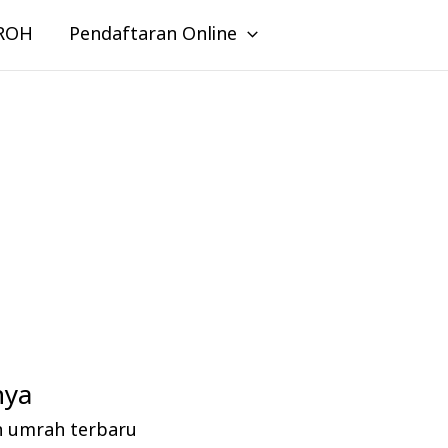
ROH
Pendaftaran Online
nya
n umrah terbaru