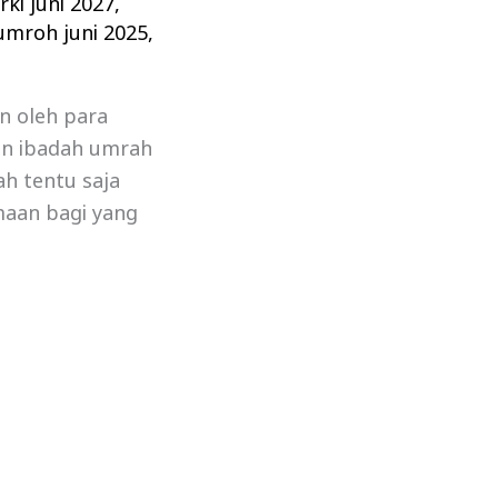
ki juni 2027
,
umroh juni 2025
,
n oleh para
an ibadah umrah
ah tentu saja
maan bagi yang