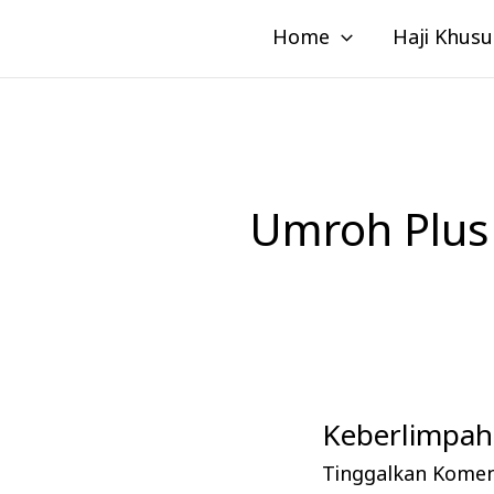
Lewati
Home
Haji Khusu
ke
konten
Umroh Plus 
Keberlimpaha
Keberlimpahan
Pahala
Tinggalkan Kome