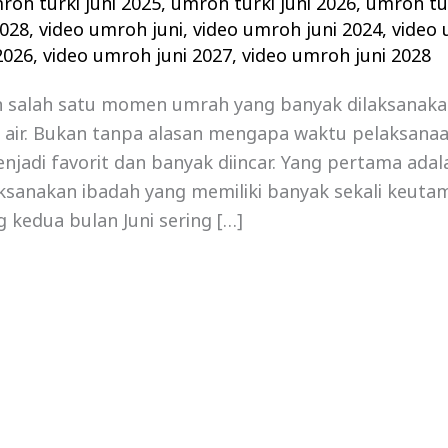
roh turki juni 2025
,
umroh turki juni 2026
,
umroh tur
2028
,
video umroh juni
,
video umroh juni 2024
,
video 
2026
,
video umroh juni 2027
,
video umroh juni 2028
h salah satu momen umrah yang banyak dilaksanaka
h air. Bukan tanpa alasan mengapa waktu pelaksana
menjadi favorit dan banyak diincar. Yang pertama adal
ksanakan ibadah yang memiliki banyak sekali keuta
g kedua bulan Juni sering […]