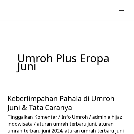
Lewati
ke
konten
Umroh Plus Eropa
Juni
Keberlimpahan Pahala di Umroh
Keberlimpahan
Pahala
Juni & Tata Caranya
di
Tinggalkan Komentar
/
Info Umroh
/
admin alhijaz
Umroh
indowisata
/
aturan umrah terbaru juni
,
aturan
Juni
umrah terbaru juni 2024
,
aturan umrah terbaru juni