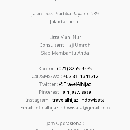
Jalan Dewi Sartika Raya no 239
Jakarta-Timur
Litta Viani Nur
Consultant Haji Umroh
Siap Membantu Anda
Kantor :
(021) 8265-3335
Call/SMS/Wa :
+62 8111341212
Twitter :
@TravelAlhijaz
Pinterest :
alhijazwisata
Instagram :
travelalhijaz_indowisata
Email: info.alhijazindowisata@gmail.com
Jam Operasional: