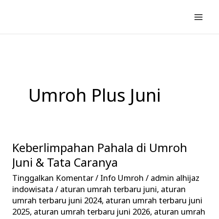
Lewati
ke
konten
Umroh Plus Juni
Keberlimpahan Pahala di Umroh
Keberlimpahan
Pahala
Juni & Tata Caranya
di
Tinggalkan Komentar
/
Info Umroh
/
admin alhijaz
Umroh
indowisata
/
aturan umrah terbaru juni
,
aturan
Juni
umrah terbaru juni 2024
,
aturan umrah terbaru juni
2025
,
aturan umrah terbaru juni 2026
,
aturan umrah
&