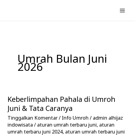
Lewati
ke
konten
Umrah Bulan Juni
2026
Keberlimpahan Pahala di Umroh
Keberlimpahan
Pahala
Juni & Tata Caranya
di
Tinggalkan Komentar
/
Info Umroh
/
admin alhijaz
Umroh
indowisata
/
aturan umrah terbaru juni
,
aturan
Juni
umrah terbaru juni 2024
,
aturan umrah terbaru juni