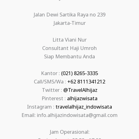
Jalan Dewi Sartika Raya no 239
Jakarta-Timur
Litta Viani Nur
Consultant Haji Umroh
Siap Membantu Anda
Kantor :
(021) 8265-3335
Call/SMS/Wa :
+62 8111341212
Twitter :
@TravelAlhijaz
Pinterest :
alhijazwisata
Instagram :
travelalhijaz_indowisata
Email: info.alhijazindowisata@gmail.com
Jam Operasional: