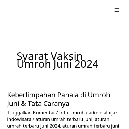
Lewati
ke
konten
Syarat Vaksin
Umroh Juni 2024
Keberlimpahan Pahala di Umroh
Keberlimpahan
Pahala
Juni & Tata Caranya
di
Tinggalkan Komentar
/
Info Umroh
/
admin alhijaz
Umroh
indowisata
/
aturan umrah terbaru juni
,
aturan
Juni
umrah terbaru juni 2024
,
aturan umrah terbaru juni