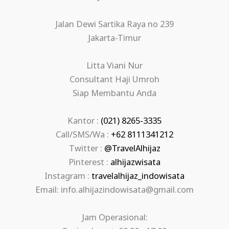
Jalan Dewi Sartika Raya no 239
Jakarta-Timur
Litta Viani Nur
Consultant Haji Umroh
Siap Membantu Anda
Kantor :
(021) 8265-3335
Call/SMS/Wa :
+62 8111341212
Twitter :
@TravelAlhijaz
Pinterest :
alhijazwisata
Instagram :
travelalhijaz_indowisata
Email: info.alhijazindowisata@gmail.com
Jam Operasional: